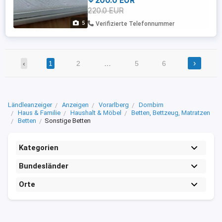
200.0 EUR
in Kombination mit passenden
220.0 EUR
Kleiderschrank zu kaufen. Siehe weitere
Anzeigen.
5
Verifizierte Telefonnummer
›
‹
1
2
…
5
6
Ländleanzeiger
Anzeigen
Vorarlberg
Dornbirn
Haus & Familie
Haushalt & Möbel
Betten, Bettzeug, Matratzen
Betten
Sonstige Betten
Kategorien
Bundesländer
Orte