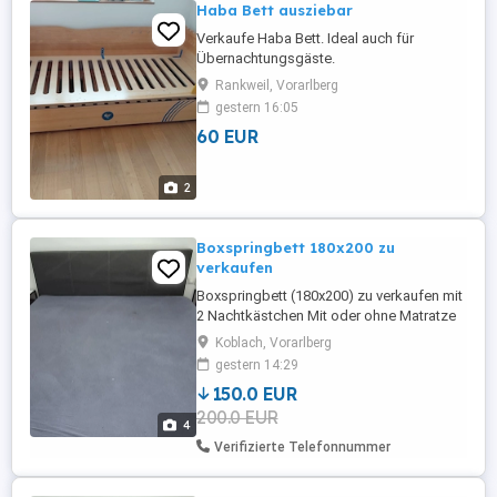
Haba Bett ausziebar
Verkaufe Haba Bett. Ideal auch für
Übernachtungsgäste.
Rankweil, Vorarlberg
gestern 16:05
60 EUR
2
Boxspringbett 180x200 zu
verkaufen
Boxspringbett (180x200) zu verkaufen mit
2 Nachtkästchen Mit oder ohne Matratze
150 VHB Selbstabbau und Abholung in
Koblach, Vorarlberg
6842 Koblach KEIN VERSAND !!
gestern 14:29
150.0 EUR
200.0 EUR
4
Verifizierte Telefonnummer