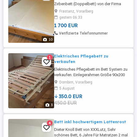
Zirbenbett (Doppelbett) von der Firma
Zirbenwolf wegen Umzug. Bett Zirbe
Frastanz, Vorarlberg
180x200, Unterkonstruktion geschlossen
gestern 06:33
mit Kopfteil Zirbe massiv durchgehend.
1 700 EUR
Nachtkästchen Zirbe massiv mit Lade,
metrallfrei, plus 1 x Lattenrost von der
Verifizierte Telefonnummer
Firma Zirbenwolf. 2 x Wolena
10
Schlafsystem ...
Elektrisches Pflegebett zu
1
verkaufen
Elektrisches Pflegebett im Bett System zu
verkaufen. Einlegerahmen Größe 90x200
cm. Kann in Dornbirn abgeholt werden.
Dornbirn, Vorarlberg
5 August
350.0 EUR
450.0 EUR
3
Bett inkl hochwertigem Lattenrost
4
Dieter Knoll Bett von XXXLutz, Sehr
schönes Bett, 6 Jahre Für Matratzen 2 mal