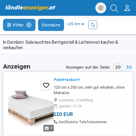
ländle
anzeiger
.at
Filter
Dornbirn
In Dornbirn: Gebrauchtes Bettgestell & Lattenrost kaufen &
verkaufen
Anzeigen
20
50
Anzeigen auf der Seite:
Palettenbett
120 cm x 200 cm, sehr gut erhalten, ohne
Matratze
Lustenau, Vorarlberg
gestern 19:29
120 EUR
Verifizierte Telefonnummer
2