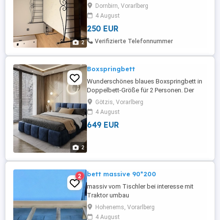
Selbstabholung in Dornbirn
Dornbirn, Vorarlberg
4 August
250 EUR
Verifizierte Telefonnummer
2
Boxspringbett
Wunderschönes blaues Boxspringbett in
Doppelbett-Größe für 2 Personen. Der
Bezug besteht aus blauem Samt. Die
Götzis, Vorarlberg
Maße betragen 200 cm x 200 cm,
4 August
aufgrund des Bed-Styles und der Bauart
649 EUR
eventuell etwas größer.
2
bett massive 90*200
2
massiv vom Tischler bei interesse mit
Traktor umbau
Hohenems, Vorarlberg
4 August