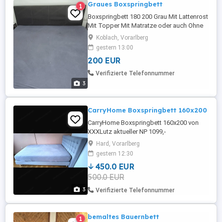
Graues Boxspringbett
1
Boxspringbett 180 200 Grau Mit Lattenrost
Mit Topper Mit Matratze oder auch Ohne
Selbstabbau
Koblach, Vorarlberg
gestern 13:00
200 EUR
Verifizierte Telefonnummer
3
CarryHome Boxspringbett 160x200
CarryHome Boxspringbett 160x200 von
XXXLutz aktueller NP 1099,-
Hard, Vorarlberg
gestern 12:30
450.0 EUR
500.0 EUR
3
Verifizierte Telefonnummer
bemaltes Bauernbett
1