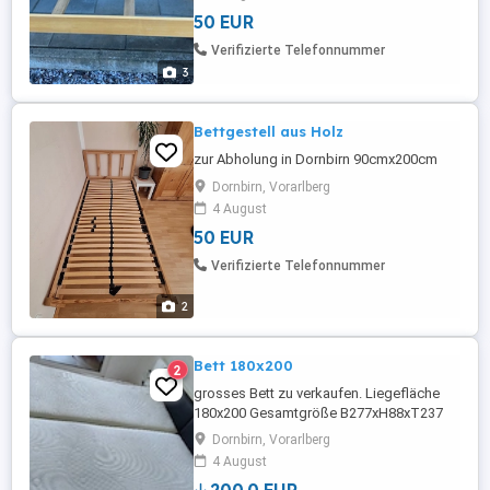
50 EUR
Verifizierte Telefonnummer
3
Bettgestell aus Holz
zur Abholung in Dornbirn 90cmx200cm
Dornbirn, Vorarlberg
4 August
50 EUR
Verifizierte Telefonnummer
2
Bett 180x200
2
grosses Bett zu verkaufen. Liegefläche
180x200 Gesamtgröße B277xH88xT237
Mit Stauraum am Fußende. Mit Matrazen
Dornbirn, Vorarlberg
und Lattenrost. Ich bitte um ernsthafte
4 August
Angebote... AB 1. AUGUST!!! Möglichkeit