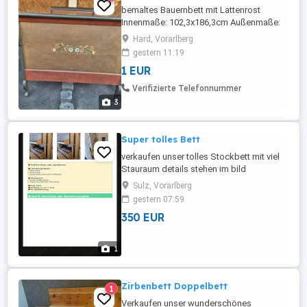
bemaltes Bauernbett mit Lattenrost
Innenmaße: 102,3x186,3cm Außenmaße:
108,3x200,2cm Preis nach Vereinbarung !!!!
Hard, Vorarlberg
gestern 11:19
1 EUR
Verifizierte Telefonnummer
3
Super tolles Bett
verkaufen unser tolles Stockbett mit viel
Stauraum details stehen im bild
Sulz, Vorarlberg
gestern 07:59
350 EUR
1
Zirbenbett Doppelbett
1
Verkaufen unser wunderschönes