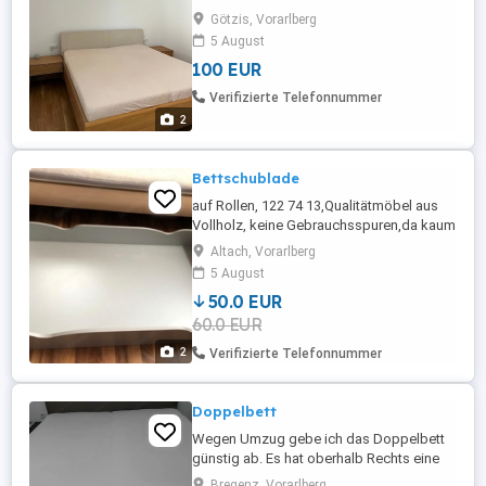
90x2.00 UVP bei ca 2000 Eur, aktuell
Götzis, Vorarlberg
rabattiert bei ca 900 Eur ohne Lattenrost
5 August
Bett müsste selbst abgebaut werden
100 EUR
Verifizierte Telefonnummer
2
Bettschublade
auf Rollen, 122 74 13,Qualitätmöbel aus
Vollholz, keine Gebrauchsspuren,da kaum
genutzt
Altach, Vorarlberg
5 August
50.0 EUR
60.0 EUR
2
Verifizierte Telefonnummer
Doppelbett
Wegen Umzug gebe ich das Doppelbett
günstig ab. Es hat oberhalb Rechts eine
beschädigt. Rechts und links ist jeweils
Bregenz, Vorarlberg