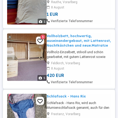
oder Anruf
Reuthe, Vorarlberg
8 August
1 EUR
Verifizierte Telefonnummer
1
Vollholzbett, hochwertig,
3
auseinandergebaut, mit Lattenrost,
Nachtkästchen und neue.Matratze
Vollholz-Einzelbett, stilvoll und schön
gearbeitet, mit gutem Lattenrost sowie
passendem Nachtkästchen. Ist für den
Feldkirch, Vorarlberg
Transport bereits auseinandergebaut.
8 August
Maße: L 190 cm B 90 cm Dazu eine
420 EUR
nagelneue Traumnacht-Matratze (siehe
5
Foto), noch originalverpackt.
Verifizierte Telefonnummer
Schlafsack - Hans Rix
Schlafsack - Hans Rix, wird auch
Mumienschlafsack genannt, auch für den
Winter bis -23 , XXL 1900 g, Alaska
Frastanz, Vorarlberg
Camping Grönland, komfortable Größe