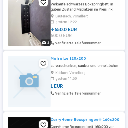
Verkaufe schwarzes Boxspringbett, in
gutem Zustand Matratzen im Preis inkl.
Selbstabholung
Lauterach, Vorarlberg
gestern 12:22
550.0 EUR
600.0 EUR
2
Verifizierte Telefonnummer
Matratze 120x200
zu verschenken, sauber und ohne Löcher
Koblach, Vorarlberg
gestern 11:50
1 EUR
Verifizierte Telefonnummer
CarryHome Boxspringbett 160x200
CarryHome Boxspringbett 160x200 von