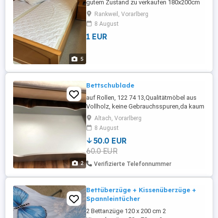
gutem Zustand zu verkaufen 180x200cm
Liegefläche Bereits abgebaut und
Rankweil, Vorarlberg
startklar für den Transport
8 August
1 EUR
5
Bettschublade
auf Rollen, 122 74 13,Qualitätmöbel aus
Vollholz, keine Gebrauchsspuren,da kaum
genutzt
Altach, Vorarlberg
8 August
50.0 EUR
60.0 EUR
2
Verifizierte Telefonnummer
Bettüberzüge + Kissenüberzüge +
Spannleintücher
2 Bettanzüge 120 x 200 cm 2