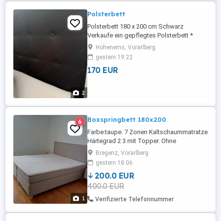
Polsterbett
Polsterbett 180 x 200 cm Schwarz
Verkaufe ein gepflegtes Polsterbett *
Liegefläche: 180 x 200 cm * Farbe:
Hohenems, Vorarlberg
Schwarz * Gepolstertes Kopfteil * Stabiler
gestern 19:22
Bettrahmen * Aufbauanleitung vorhanden
170 EUR
* Guter gebrauchter Zustand Nur
Selbstabholung und Selbstabbau.
2
Boxspringbett 180x200
6
Farbe:taupe. 7 Zonen Kaltschaummatratze
Härtegrad 2 3 mit Topper. Ohne
Stauraum!9 Monat alt, wegen Umzug
Bregenz, Vorarlberg
abzugeben.Neupreis 1400 euro!!! das bett
gestern 18:06
könnte man auch als 2 einzelne betten
200.0 EUR
hinstellen ohne kopfteil
400.0 EUR
1
Verifizierte Telefonnummer