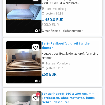
XXXLutz aktueller NP 1099,-
Hard, Vorarlberg
gestern 10:36
450.0 EUR
500.0 EUR
3
Verifizierte Telefonnummer
Bett- Fehlkauf(zu groß für die
zimmer
Neuwertiges Bett ,leider zu groß fur meine
zimmer
Tosters, Vorarlberg
gestern 09:07
250 EUR
1
Boxspringbett 140 x 200 cm, mit
1
Bettkasten, ohne Matratze, kaum
Gebrauchsspuren