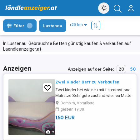
ländle
anzeiger
.at
Filter
Lustenau
In Lustenau: Gebrauchte Betten günstig kaufen & verkaufen auf
Laendleanzeiger.at
Anzeigen
20
50
Anzeigen auf der Seite:
Zwei Kinder Bett zu Verkaufen
Zwei kinder bet wie neu mit Latenrost one
Matratze Sehr gute zustand wie neu Maße
90-200 Einzell 1.5 Jahre Alt Fur weitere
Dornbirn, Vorarlberg
fragen jederzeit erreichbar
gestern 19:30
150 EUR
9