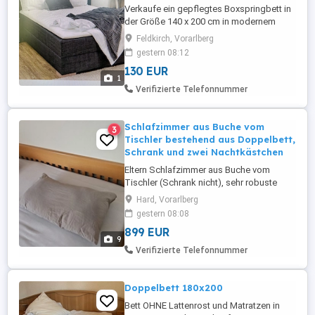
Verkaufe ein gepflegtes Boxspringbett in
der Größe 140 x 200 cm in modernem
Dunkelgrau Anthrazit. Maße: 140 x 200 cm
Feldkirch, Vorarlberg
Liegefläche Extras: Praktischer, integrierter
gestern 08:12
Bettkasten mit viel Stauraum Zustand:
130 EUR
Kaum Gebrauchsspuren, sehr guter und
1
gepflegter Zustand Hinweis: Verkauf ohne
Verifizierte Telefonnummer
Matratze Topper - ...
Schlafzimmer aus Buche vom
3
Tischler bestehend aus Doppelbett,
Schrank und zwei Nachtkästchen
Eltern Schlafzimmer aus Buche vom
Tischler (Schrank nicht), sehr robuste
Konstruktion und sehr schön gearbeitet
Hard, Vorarlberg
Doppelbett 200x213,5x32 cm (BxLxH)
gestern 08:08
Höhe ist bis zur breiten Umrandung
899 EUR
gemessen. Für Matratzen 90x200 cm
9
geeignet. Da wir Bockspringmatratzen
Verifizierte Telefonnummer
verwenden, tritt dass sehr schön und
aufwendig ...
Doppelbett 180x200
Bett OHNE Lattenrost und Matratzen in