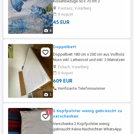
Kissenbezüge 50 x 70 cm 2
Spannleintücher (für Matratzen 80 x 200)
Frastanz, Vorarlberg
Bettwäsche 100 % Baumwolle, in blau mit
8 August
Schmetterlingen und Blumen, auch
45 EUR
Spannleintücher 100 % Baumwolle, 1 x
angezogen, so gut wie neu, frisch
6
gewaschen, alles zusammen 45 , kann
auch einzel gekauft ...
Doppelbett
Doppelbett 180 cm x 200 cm aus Vollholz
Nuss inkl. Lattenrost und inkl. 2 Matratzen
Fußach, Vorarlberg
8 August
609 EUR
Verifizierte Telefonnummer
1
2 Kopfpolster wenig gebraucht zu
1
verschenken
Verschenke 2 Kopfpolster wenig
gebraucht Keine Nachrichten WhatsApp