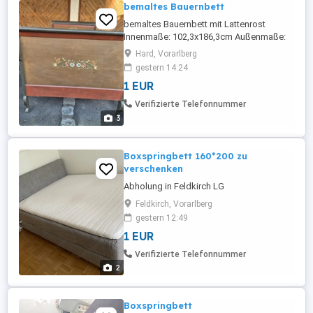
bemaltes Bauernbett
bemaltes Bauernbett mit Lattenrost
Innenmaße: 102,3x186,3cm Außenmaße:
108,3x200,2cm Preis nach Vereinbarung !!!!
Hard, Vorarlberg
gestern 14:24
1 EUR
Verifizierte Telefonnummer
3
Boxspringbett 160*200 zu
verschenken
Abholung in Feldkirch LG
Feldkirch, Vorarlberg
gestern 12:49
1 EUR
Verifizierte Telefonnummer
2
Boxspringbett