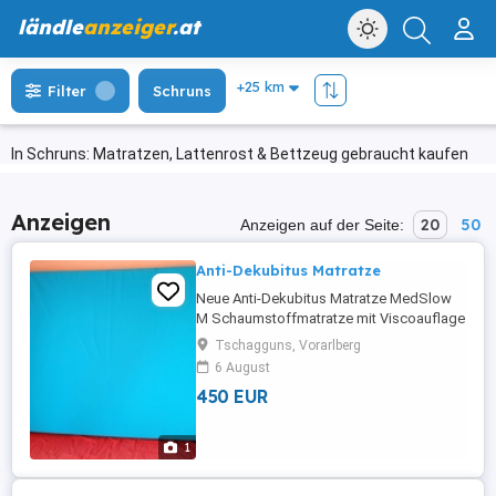
ländle
anzeiger
.at
Filter
Schruns
In Schruns: Matratzen, Lattenrost & Bettzeug gebraucht kaufen
Anzeigen
20
50
Anzeigen auf der Seite:
Anti-Dekubitus Matratze
Neue Anti-Dekubitus Matratze MedSlow
M Schaumstoffmatratze mit Viscoauflage
und Randzonenverstärkung, 200x90x13
Tschagguns, Vorarlberg
bis Stadium Grad lll nach EPUAP inkl. Bi-
6 August
Inkontinenzbezug Made in Austria
450 EUR
Neupreis EUR 737.-
1