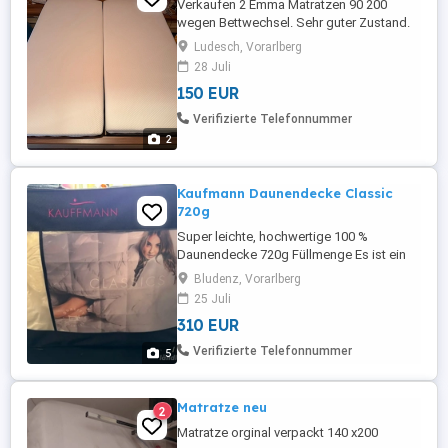
Verkaufen 2 Emma Matratzen 90 200
wegen Bettwechsel. Sehr guter Zustand.
Immer mit Topper benutzt.
Ludesch, Vorarlberg
28 Juli
150 EUR
Verifizierte Telefonnummer
2
Kaufmann Daunendecke Classic
720g
Super leichte, hochwertige 100 %
Daunendecke 720g Füllmenge Es ist ein
kleiner Polster mit dabei Ein Stück
Bludenz, Vorarlberg
vorhanden, Größe: 140zu 200cm Details
25 Juli
Siehe Fotos Besichtigung jederzeit nach
310 EUR
Absprache möglich
Verifizierte Telefonnummer
5
Matratze neu
2
Matratze orginal verpackt 140 x200