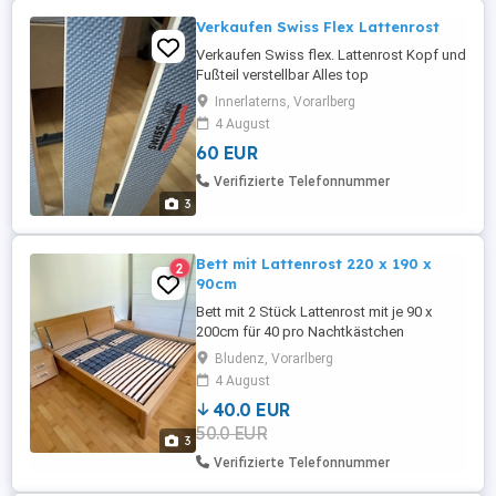
Verkaufen Swiss Flex Lattenrost
Verkaufen Swiss flex. Lattenrost Kopf und
Fußteil verstellbar Alles top
funktionstüchtig Und top Zustand
Innerlaterns, Vorarlberg
4 August
60 EUR
Verifizierte Telefonnummer
3
Bett mit Lattenrost 220 x 190 x
2
90cm
Bett mit 2 Stück Lattenrost mit je 90 x
200cm für 40 pro Nachtkästchen
zusätzlich 20 Euro Höhe 43cm Breite
Bludenz, Vorarlberg
50cm Tiefe 42cm Nachtkästchen kann
4 August
auch einzeln erworben werden
40.0 EUR
50.0 EUR
3
Verifizierte Telefonnummer