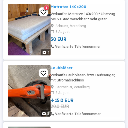
Matratze 140x200
1
Verkaufen Matratze 140x200 * Überzug
bei 60 Grad waschbar * sehr guter
Zustand * wenig benutzt, da es nur ein
Schruns, Vorarlberg
"Notbett" für uns war 2 Stück vorhanden,
3 August
wird auch einzeln abgegeben 50,-- pro
50 EUR
Matratze
Verifizierte Telefonnummer
3
Laubbläser
Verkaufe Laubbläser- bzw Laubsauger,
mit Stromabschluss
Gantschier, Vorarlberg
3 August
15.0 EUR
20.0 EUR
2
Verifizierte Telefonnummer