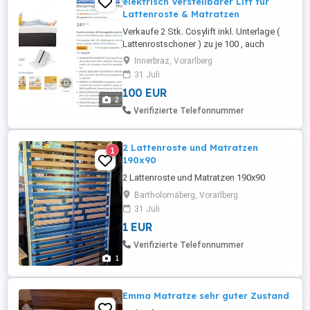
elektrisch Verstellbarer Lift für
Lattenroste & Matratzen
Verkaufe 2 Stk. Cosylift inkl. Unterlage (
Lattenrostschoner ) zu je 100 , auch
einzeln abzugeben. Kann über Handtaster
Innerbraz, Vorarlberg
oder App gesteuert werden.
31 Juli
100 EUR
2
Verifizierte Telefonnummer
2 Lattenroste und Matratzen
1
190x90
2 Lattenroste und Matratzen 190x90
Bartholomäberg, Vorarlberg
31 Juli
1 EUR
Verifizierte Telefonnummer
1
Emma Matratze sehr guter Zustand