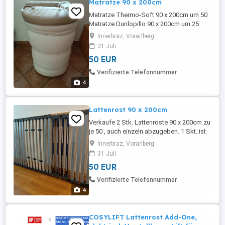
Matratze 90 x 200cm
Matratze Thermo-Soft 90 x 200cm um 50
Matratze Dunlopillo 90 x 200cm um 25
Beide Matratzen in sehr guter Zustand,
Innerbraz, Vorarlberg
auch einzeln abzugeben.
31 Juli
50 EUR
Verifizierte Telefonnummer
4
Lattenrost 90 x 200cm
Verkaufe 2 Stk. Lattenroste 90 x 200cm zu
je 50 , auch einzeln abzugeben. 1 Skt. ist
starr und 1 Stk. Kopf- und Fußteil
Innerbraz, Vorarlberg
verstellbar.
31 Juli
50 EUR
Verifizierte Telefonnummer
4
COSYLIFT Lattenrost Add-One,