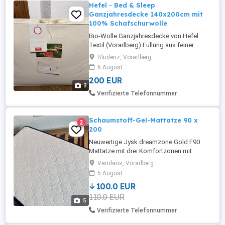
Hefel - Bed & Sleep
Ganzjahresdecke 140x200cm mit
100% Schafschurwolle
Bio-Wolle Ganzjahresdecke von Hefel
Textil (Vorarlberg) Füllung aus feiner
Schafschurwolle Bio-Baumwolle-Gewebe
Bludenz, Vorarlberg
Hohe Selbstreinigungskraft dank Lanolin
6 August
Atmungsaktiv und bauschig Warm und
200 EUR
anschmiegsam Größe: 140x200cm
3
Originalverpackt Originalpreis 270 Euro
Verifizierte Telefonnummer
Verkaufspreis 200 Euro Wir verkaufen
zwei ...
Schaumstoff-Gel-Mattatze 90 x
2
200
Neuwertige Jysk dreamzone Gold F90
Mattatze mit drei Komfortzonen mit
unterschiedlichen Schaumstoffarten. 200
Vandans, Vorarlberg
cm mal 90 cm, Höhe 22 cm. Artikel in top
5 August
Zustand - Lrediglich 3 Nächte verwendet..
100.0 EUR
Mittlerer Härtegrad für Gäste oder
110.0 EUR
Jugendzimmer.
5
Verifizierte Telefonnummer