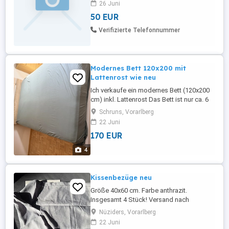
26 Juni
50 EUR
Verifizierte Telefonnummer
Modernes Bett 120x200 mit
Lattenrost wie neu
Ich verkaufe ein modernes Bett (120x200
cm) inkl. Lattenrost Das Bett ist nur ca. 6
Monate alt und in sehr gutem Zustand wie
Schruns, Vorarlberg
neu. Stabiler Holzrahmen Komfortabler
22 Juni
Lattenrost Sofort verfügbar Perfekt für
170 EUR
Einzelpersonen oder Gästezimmer. Nur
Selbstabholung. Preis: 170 (verhandelbar)
4
Kissenbezüge neu
Größe 40x60 cm. Farbe anthrazit.
Insgesamt 4 Stück! Versand nach
Absprache möglich!
Nüziders, Vorarlberg
22 Juni