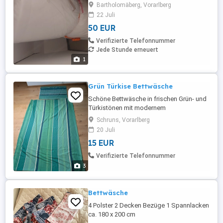
Bartholomäberg, Vorarlberg
22 Juli
50 EUR
Verifizierte Telefonnummer
Jede Stunde erneuert
1
Grün Türkise Bettwäsche
Schöne Bettwäsche in frischen Grün- und
Türkistönen mit modernem
Streifenmuster. Bestehend aus
Schruns, Vorarlberg
Deckenbezug und passendem
20 Juli
Kissenbezug. Gebraucht, aber in gutem
15 EUR
Zustand. Ideal für Gästezimmer,
Ferienwohnung oder den täglichen
Verifizierte Telefonnummer
Gebrauch. Kissen mit Reisverschluss
3
66*89 Decke mit Druckknöpfen 130*185 B
...
Bettwäsche
4 Polster 2 Decken Bezüge 1 Spannlacken
ca. 180 x 200 cm