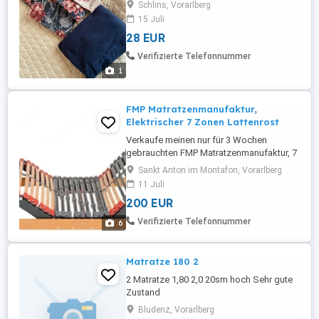
Schlins, Vorarlberg
15 Juli
28 EUR
Verifizierte Telefonnummer
1
FMP Matratzenmanufaktur,
Elektrischer 7 Zonen Lattenrost
Verkaufe meinen nur für 3 Wochen
gebrauchten FMP Matratzenmanufaktur, 7
Zonen Lattenrost Rhodos EcoMove EL
Sankt Anton im Montafon, Vorarlberg
Kopf- und Fußteil elektrisch verstellbar, 44
11 Juli
Leisten, kein Unterbau, fertig montiert,
200 EUR
90x200 cm Infos zum Artikel: ELEKTRISCH
VERSTELLBAR: 7 Zonen Lattenrost
Verifizierte Telefonnummer
6
elektrisch verstellbar in der Größe: ...
Matratze 180 2
2 Matratze 1,80 2,0 20sm hoch Sehr gute
Zustand
Bludenz, Vorarlberg