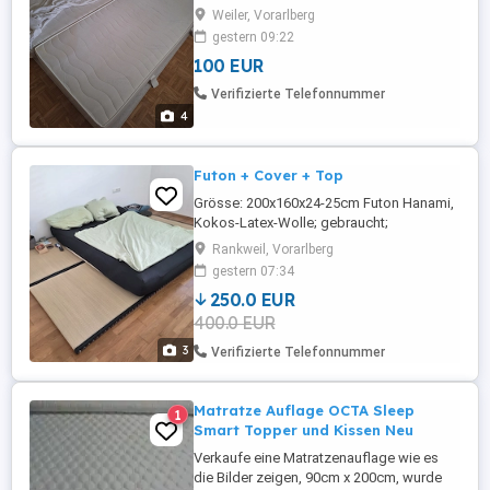
einzeln erworben werden per Stk 50
Weiler, Vorarlberg
Abholung in Weiler Tierhaushalt
gestern 09:22
100 EUR
Verifizierte Telefonnummer
4
Futon + Cover + Top
Grösse: 200x160x24-25cm Futon Hanami,
Kokos-Latex-Wolle; gebraucht;
Naturprodukt, Futon mit Sommer- &
Rankweil, Vorarlberg
Winterseite Komfort das ganze Jahr über
gestern 07:34
Erleben Sie erholsamen Schlaf mit
250.0 EUR
unserem hochwertigen Futon, der sich
400.0 EUR
perfekt an Ihre Bedürfnisse anpasst ob im
Sommer oder Winter. Die kühlende
3
Verifizierte Telefonnummer
Sommerseite ...
Matratze Auflage OCTA Sleep
1
Smart Topper und Kissen Neu
Verkaufe eine Matratzenauflage wie es
die Bilder zeigen, 90cm x 200cm, wurde