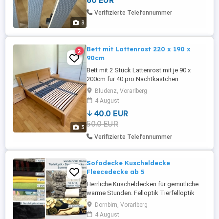
60 EUR
Verifizierte Telefonnummer
3
Bett mit Lattenrost 220 x 190 x
2
90cm
Bett mit 2 Stück Lattenrost mit je 90 x
200cm für 40 pro Nachtkästchen
zusätzlich 20 Euro Höhe 43cm Breite
Bludenz, Vorarlberg
50cm Tiefe 42cm Nachtkästchen kann
4 August
auch einzeln erworben werden
40.0 EUR
50.0 EUR
3
Verifizierte Telefonnummer
Sofadecke Kuscheldecke
Fleecedecke ab 5
Herrliche Kuscheldecken für gemütliche
warme Stunden. Felloptik Tierfelloptik
Decke, gefüttert. Baumwolldecke mit 2
Dornbirn, Vorarlberg
verschiedenen Seiten. Fleece Decke neu
4 August