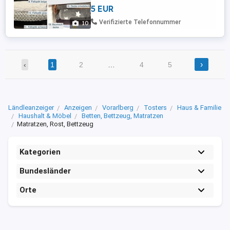
und gebraucht. Tolle geblumte fröhliche
5 EUR
Sommerdecke. Sehr hochwertige
orientalische Decke mit 2 verschiedenen
Verifizierte Telefonnummer
10
Seiten. Sehr dicke warme Decke für den ...
›
‹
1
2
…
4
5
Ländleanzeiger
Anzeigen
Vorarlberg
Tosters
Haus & Familie
Haushalt & Möbel
Betten, Bettzeug, Matratzen
Matratzen, Rost, Bettzeug
Kategorien
Bundesländer
Orte