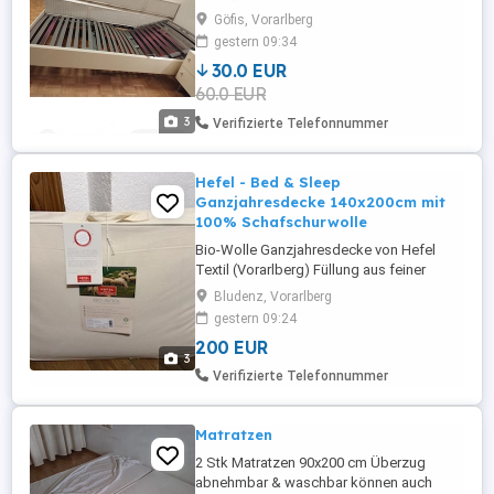
verstellbar. Wie neu!
Göfis, Vorarlberg
gestern 09:34
30.0 EUR
60.0 EUR
3
Verifizierte Telefonnummer
Hefel - Bed & Sleep
Ganzjahresdecke 140x200cm mit
100% Schafschurwolle
Bio-Wolle Ganzjahresdecke von Hefel
Textil (Vorarlberg) Füllung aus feiner
Schafschurwolle Bio-Baumwolle-Gewebe
Bludenz, Vorarlberg
Hohe Selbstreinigungskraft dank Lanolin
gestern 09:24
Atmungsaktiv und bauschig Warm und
200 EUR
anschmiegsam Größe: 140x200cm
3
Originalverpackt Originalpreis 270 Euro
Verifizierte Telefonnummer
Verkaufspreis 200 Euro Wir verkaufen
zwei ...
Matratzen
2 Stk Matratzen 90x200 cm Überzug
abnehmbar & waschbar können auch