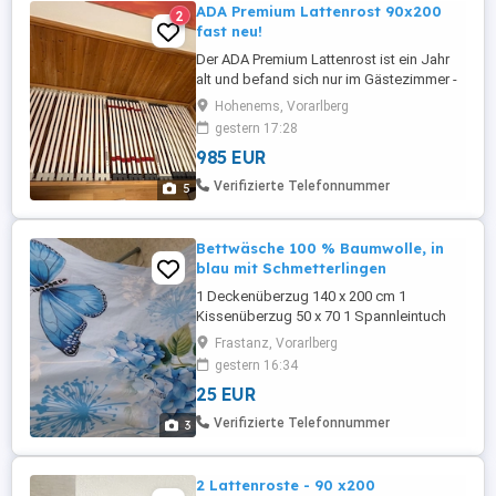
ADA Premium Lattenrost 90x200
2
fast neu!
Der ADA Premium Lattenrost ist ein Jahr
alt und befand sich nur im Gästezimmer -
daher hat selten jmd darauf geschlafen.
Hohenems, Vorarlberg
Zustand Top! Gekauft bei Casa Möbel.
gestern 17:28
Abholung in Hohenems Du sehnst dich
985 EUR
nach besonders hohem Schlafkomfort?
Dann ist 2563 dein Lattenrost. Die
Verifizierte Telefonnummer
5
Lattenrostserie 2563 bietet durch ...
Bettwäsche 100 % Baumwolle, in
blau mit Schmetterlingen
1 Deckenüberzug 140 x 200 cm 1
Kissenüberzug 50 x 70 1 Spannleintuch
(für Matzratzen 80 x 200 cm) Bettwäsche
Frastanz, Vorarlberg
100 % Baumwolle, in blau mit
gestern 16:34
Schmetterlingen und Blumen, auch
25 EUR
Spannleintücher 100 % Baumwolle, 1 x
angezogen, so gut wie neu, frisch
Verifizierte Telefonnummer
3
gewaschen, alles zusammen 25
2 Lattenroste - 90 x200