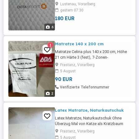
nie verwendet, für Camping oder zu
Lustenau, Vorarlberg
Hause...Neupreis war 240,- Euro...Jetzt nur
gestern 07:30
180,- Euro...Neu ...Höhe 7cm ...Härtegrad
180 EUR
H4 medium-hart ...Verwendbar auf
bestehende Matratze ...3x Smart-Zonen
6
für effektive Druckentlastung ...8x ...
Matratze 140 x 200 cm
1
Matratze Celina plus 140 x 200 cm, Höhe
21 cm Härte 3 (fest), 7-Zonen-
Kaltschaumkern In sehr gutem Zustand,
Frastanz, Vorarlberg
nur als Gästematratze verwendet.
5 August
Nichtraucher Haushalt. Überzug frisch
90 EUR
gewaschen. Neupreis 630,-, Rechnung ist
vorhanden.
Verifizierte Telefonnummer
2
Latex Matratze, Naturkautschuk
Latex Matratze, Naturkautschuk Ohne
Überzug Mal von Katze als Kratzbaum
benutzt worden, deshalb paar Löcher
Frastanz, Vorarlberg
90x200cm 7cm dick Abzuholen in
5 August