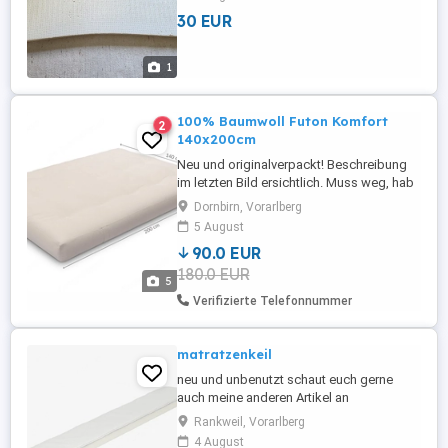
Frastanz
30 EUR
1
100% Baumwoll Futon Komfort
2
140x200cm
Neu und originalverpackt! Beschreibung
im letzten Bild ersichtlich. Muss weg, hab
keinen Platz dafür. Neupreis inkl. Versand
Dornbirn, Vorarlberg
350 Verkaufspreis bei Abholung in
5 August
Dornbirn 90 Abholung in Dornbirn
90.0 EUR
180.0 EUR
5
Verifizierte Telefonnummer
matratzenkeil
neu und unbenutzt schaut euch gerne
auch meine anderen Artikel an
Rankweil, Vorarlberg
4 August