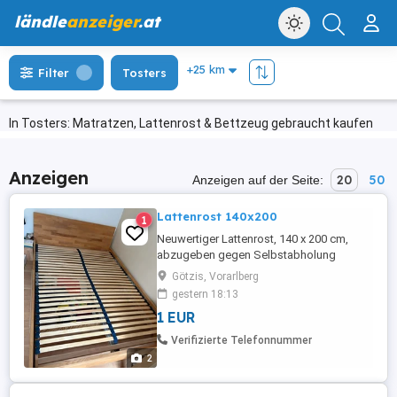
ländle
anzeiger
.at
Filter
Tosters
In Tosters: Matratzen, Lattenrost & Bettzeug gebraucht kaufen
Anzeigen
20
50
Anzeigen auf der Seite:
Lattenrost 140x200
1
Neuwertiger Lattenrost, 140 x 200 cm,
abzugeben gegen Selbstabholung
Götzis, Vorarlberg
gestern 18:13
1 EUR
Verifizierte Telefonnummer
2