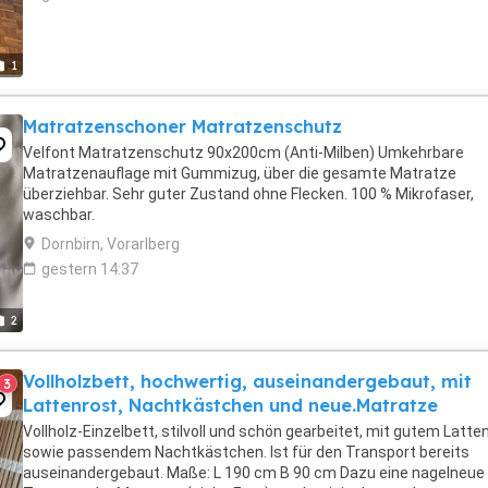
1
Matratzenschoner Matratzenschutz
Velfont Matratzenschutz 90x200cm (Anti-Milben) Umkehrbare
Matratzenauflage mit Gummizug, über die gesamte Matratze
überziehbar. Sehr guter Zustand ohne Flecken. 100 % Mikrofaser,
waschbar.
Dornbirn, Vorarlberg
gestern 14:37
2
Vollholzbett, hochwertig, auseinandergebaut, mit
3
Lattenrost, Nachtkästchen und neue.Matratze
Vollholz-Einzelbett, stilvoll und schön gearbeitet, mit gutem Latte
sowie passendem Nachtkästchen. Ist für den Transport bereits
auseinandergebaut. Maße: L 190 cm B 90 cm Dazu eine nagelneue