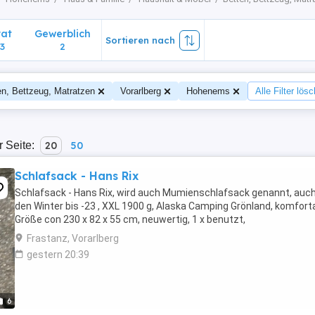
vat
Gewerblich
Sortieren nach
3
2
en, Bettzeug, Matratzen
Vorarlberg
Hohenems
Alle Filter lös
r Seite:
20
50
Schlafsack - Hans Rix
Schlafsack - Hans Rix, wird auch Mumienschlafsack genannt, auch
den Winter bis -23 , XXL 1900 g, Alaska Camping Grönland, komfort
Größe con 230 x 82 x 55 cm, neuwertig, 1 x benutzt,
Frastanz, Vorarlberg
gestern 20:39
6