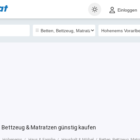
at
t
Gewerblich
Sortieren nach
Einloggen
2
 Bettzeug & Matratzen günstig kaufen
Hohenems
Haus & Familie
Haushalt & Möbel
Betten, Bettzeug, Matr