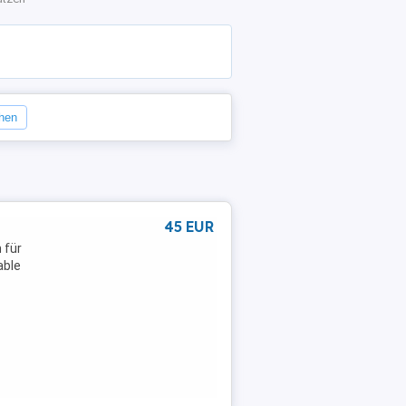
chen
45 EUR
 für
able