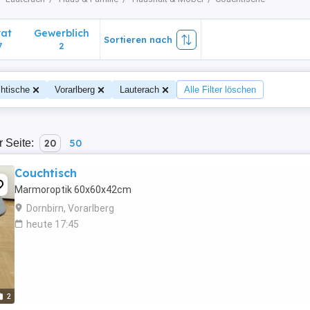
vat
Gewerblich
Sortieren nach
7
2
htische
Vorarlberg
Lauterach
Alle Filter löschen
r Seite:
20
50
Couchtisch
Marmoroptik 60x60x42cm
Dornbirn, Vorarlberg
heute 17:45
2