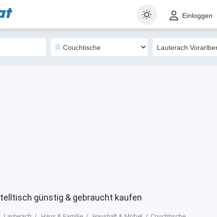
at
t
Gewerblich
Sortieren nach
Einloggen
2
telltisch günstig & gebraucht kaufen
Lauterach
Haus & Familie
Haushalt & Möbel
Couchtische