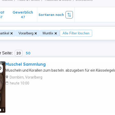
vat
Gewerblich
Sortieren nach
37
47
artikel
Vorarlberg
Muntlix
Alle Filter löschen
r Seite:
20
50
Muschel Sammlung
Muscheln und Korallen zum basteln. abzugeben für ein Kässelegel
Dornbirn, Vorarlberg
heute 10:00
1