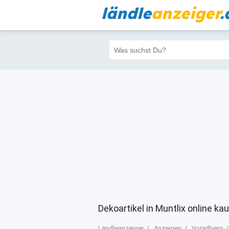
ländle
anzeiger
.
Alle
Priva
Filter
1184
1137
Dekoartikel in Muntlix online ka
Ländleanzeiger
Anzeigen
Vorarlberg