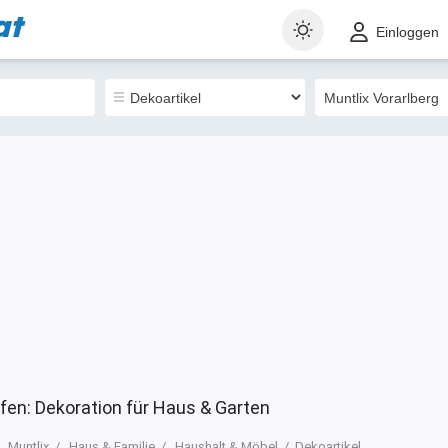
at
t
Gewerblich
Sortieren nach
Einloggen
47
ufen: Dekoration für Haus & Garten
Muntlix
Haus & Familie
Haushalt & Möbel
Dekoartikel