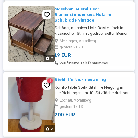
Massiver Beistelltisch
Blumenständer aus Holz mit
Schublade Vintage
Schöner, massiver Holz-Beistelltisch im
klassischen Stil mit gedrechselten Beinen
und praktischer Schublade. Ideal als
Meiningen, Vorarlberg
Blumenständer, Telefontisch, Nachttisch
gestern 21:23
oder dekoratives Möbelstück im
19 EUR
Wohnbereich. Der Tisch ist stabil und
2
funktionstüchtig. Die Oberfläche weist
Verifizierte Telefonnummer
alters- und gebrauchsbedingte Kratzer ...
Stehhilfe Nick neuwertig
1
Komfortable Steh- Sitzhilfe Neigung in
alle Richtungen um 10 -Sitzfläche drehbar
Bequeme Sitzfläche mit Formschaum
Lochau, Vorarlberg
gepolstert Sitzhöhenverstellung mittels
gestern 17:13
Handschlaufe Gestell und Fußabdeckung
200 EUR
aus Kunststoff Sockel inkl.
Kunststoffgleiter Maße: Sitzfläche 360
mm Fußsockel 320 mm Höhenverstellbar
2
...