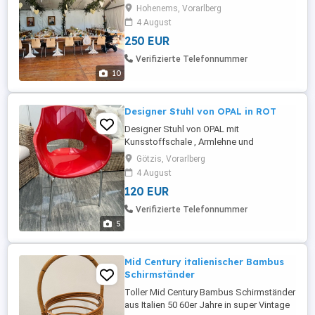
innen und Aussen
Hohenems, Vorarlberg
4 August
250 EUR
Verifizierte Telefonnummer
10
Designer Stuhl von OPAL in ROT
Designer Stuhl von OPAL mit
Kunsstoffschale , Armlehne und
Chromstahlbeinen, sehr bequem und ein
Götzis, Vorarlberg
Hingucker, in altersbedingt sehr gutem
4 August
Zustand Breite: 60cm Gesamthöhe: 82cm
120 EUR
Sitzhöhe: 43cm Gewicht: 3,20 KG
Verifizierte Telefonnummer
5
Mid Century italienischer Bambus
Schirmständer
Toller Mid Century Bambus Schirmständer
aus Italien 50 60er Jahre in super Vintage