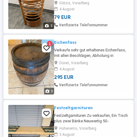
Zustand ein tolles Stück im
Götzis, Vorarlberg
Eingangsbereich Gesamthöhe mit Henkel:
4 August
62cm Gesamthöhe ohne Henkel 38cm
79 EUR
Durchmesser: 28cm bei Versand
zuzüglich Versandkosten
Verifizierte Telefonnummer
5
Eichenfass
1
Verkaufe sehr gut erhaltenes Eichenfass,
mit allen Beschlägen, Abholung in
Lauterach
Doren, Vorarlberg
4 August
295 EUR
Verifizierte Telefonnummer
3
Festzeltgarnituren
Festzeltgarnituren Zu verkaufen, Ein Tisch
plus zwei Bänke Neuwertig 50.-
Hohenems, Vorarlberg
3 August