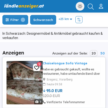
ländle
anzeiger
.at
Filter
Schwarzach
In Schwarzach: Designermöbel & Antikmöbel gebraucht kaufen &
verkaufen
Anzeigen
20
50
Anzeigen auf der Seite:
Chaiselongue Sofa Vintage
5
habe es gebraucht gekauft, wollte es
restaurieren, habe umlaufende Band über
den Tackern runter gemacht, es wurde
Bregenz, Vorarlberg
schon einmal umlackiert. Stoff und
heute 09:58
Polster in Sehr sehr gutem Zustand Ist
95.0 EUR
aufjeden Fall ein Bastel Projekt, des halb
120.0 EUR
auch der günstige Preis
5
Verifizierte Telefonnummer