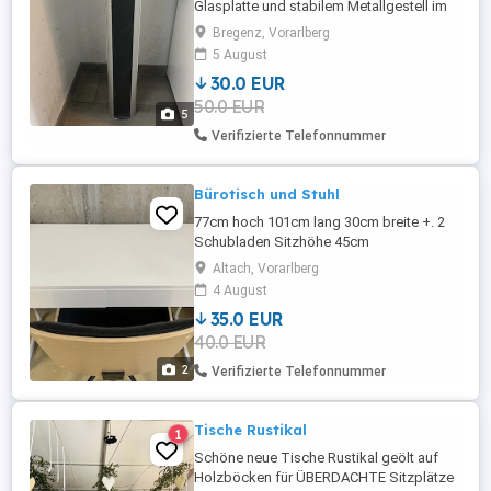
Glasplatte und stabilem Metallgestell im
modernen zeitlosen Design. Couchtisch
Bregenz, Vorarlberg
Beistelltisch Nachttisch Flurtisch runde
5 August
Glasplatte stabiles Metallgestell
30.0 EUR
modernes Design Maße siehe Fotos guter
50.0 EUR
gebrauchter Zustand aus tierfreiem und
5
rauchfreiem Haushalt nur A ...
Verifizierte Telefonnummer
Bürotisch und Stuhl
77cm hoch 101cm lang 30cm breite +. 2
Schubladen Sitzhöhe 45cm
Altach, Vorarlberg
4 August
35.0 EUR
40.0 EUR
2
Verifizierte Telefonnummer
Tische Rustikal
1
Schöne neue Tische Rustikal geölt auf
Holzböcken für ÜBERDACHTE Sitzplätze