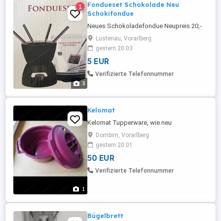
Fondueset Schokolade Neu
1
Schokifondue
Neues Schokoladefondue Neupreis 20,-
Lustenau, Vorarlberg
gestern 20:03
5 EUR
Verifizierte Telefonnummer
3
Kelomat
Kelomat Tupperware, wie neu
Dornbirn, Vorarlberg
gestern 20:01
50 EUR
Verifizierte Telefonnummer
1
Bügelbrett