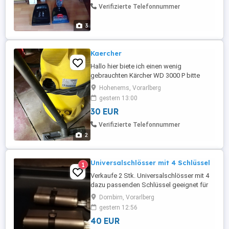
Verifizierte Telefonnummer
3
Kaercher
Hallo hier biete ich einen wenig
gebrauchten Kärcher WD 3000 P bitte
anrufen 06766603719
Hohenems, Vorarlberg
gestern 13:00
30 EUR
Verifizierte Telefonnummer
2
Universalschlösser mit 4 Schlüssel
1
Verkaufe 2 Stk. Universalschlösser mit 4
dazu passenden Schlüssel geeignet für
Haus- , Wohnungs-oder Kellertüren 1
Dornbirn, Vorarlberg
Schloss 6,5 cm lang und 1 Schloss 7,5 cm
gestern 12:56
lang
40 EUR