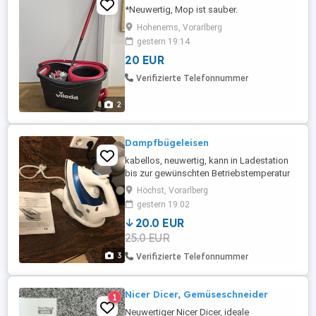
*Neuwertig, Mop ist sauber.
Hohenems, Vorarlberg
gestern 19:14
20 EUR
Verifizierte Telefonnummer
2
Dampfbügeleisen
kabellos, neuwertig, kann in Ladestation
bis zur gewünschten Betriebstemperatur
aufgeladen werden, Top Zustamd, mit
Höchst, Vorarlberg
Gebrauchsanweisung
gestern 19:02
20.0 EUR
25.0 EUR
3
Verifizierte Telefonnummer
Nicer Dicer, Gemüseschneider
1
Neuwertiger Nicer Dicer, ideale