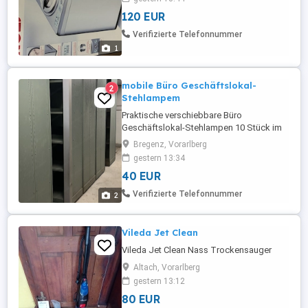
120 EUR
Verifizierte Telefonnummer
1
mobile Büro Geschäftslokal-
2
Stehlampem
Praktische verschiebbare Büro
Geschäftslokal-Stehlampen 10 Stück im
Set (ab 5 Stück je 40 Euro) oder einzeln 50
Bregenz, Vorarlberg
Euro in Bregenz abzuholen.
gestern 13:34
40 EUR
Verifizierte Telefonnummer
2
Vileda Jet Clean
Vileda Jet Clean Nass Trockensauger
Altach, Vorarlberg
gestern 13:12
80 EUR