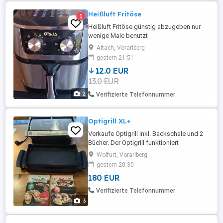
Heißluft Fritöse
1
Heißluft Fritöse günstig abzugeben nur
wenige Male benutzt
Altach, Vorarlberg
gestern 21:51
12.0 EUR
13.0 EUR
2
Verifizierte Telefonnummer
Optigrill XL+
Verkaufe Optigrill inkl. Backschale und 2
Bücher. Der Optigrill funktioniert
einwandfrei. Platten und Backschale
Wolfurt, Vorarlberg
können im Geschirrspüler gereinigt
gestern 20:30
werden. Nur Abholung in Wolfurt.
180 EUR
Verifizierte Telefonnummer
3