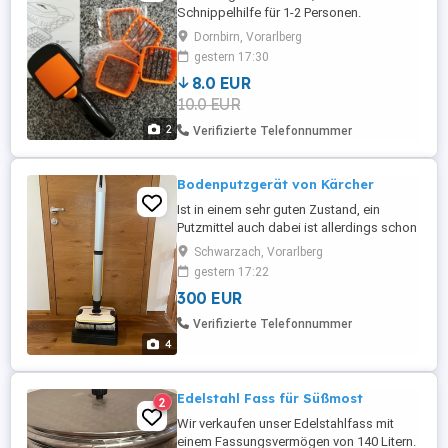
Schnippelhilfe für 1-2 Personen.
Dornbirn, Vorarlberg
gestern 17:30
8.0 EUR
10.0 EUR
2
Verifizierte Telefonnummer
Bodenputzgerät von Kärcher
Ist in einem sehr guten Zustand, ein
Putzmittel auch dabei ist allerdings schon
halb leer!!
Schwarzach, Vorarlberg
gestern 17:22
300 EUR
Verifizierte Telefonnummer
4
Edelstahl Fass für Süßmost
2
Wir verkaufen unser Edelstahlfass mit
einem Fassungsvermögen von 140 Litern.