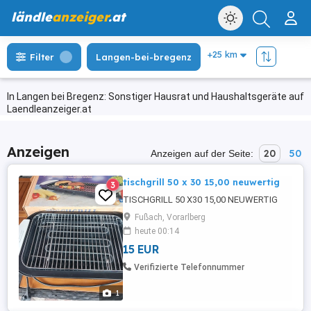
ländle
anzeiger
.at
Filter
Langen-bei-bregenz
In Langen bei Bregenz: Sonstiger Hausrat und Haushaltsgeräte auf
Laendleanzeiger.at
Anzeigen
20
50
Anzeigen auf der Seite:
tischgrill 50 x 30 15,00 neuwertig
3
TISCHGRILL 50 X30 15,00 NEUWERTIG
Fußach, Vorarlberg
heute 00:14
15 EUR
Verifizierte Telefonnummer
1