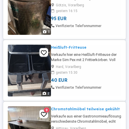
Götzis, Vorarlberg
gestern 16:15
95 EUR
Verifizierte Telefonnummer
3
Heiẞluft-Fritteuse
Verkaufe hier eine Heißluft-Fritteuse der
Marke Sim Pex mit 2 Frittierkörben. Voll
funktionsfähig nur Selbstabholung.
Hard, Vorarlberg
gestern 15:30
40 EUR
Verifizierte Telefonnummer
2
Chromstahlmöbel teilweise gekühlt
9
Verkaufe aus einer Gastronomieauflösung
verschiedenste Chromstahlmöbel, echt
supergute alte Qualität, massives Blech,
Hittisau, Vorarlberg