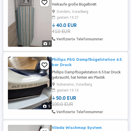
Verkaufe große Bügelbrett
Dornbirn, Vorarlberg
gestern 19:27
40.0 EUR
41.0 EUR
Verifizierte Telefonnummer
3
Phillips PSG Dampfbügelstation 6.5
bar Druck
Phillips Dampfbügelstation 6.5 bar Druck
gebraucht, hat hinten ein Plastik
gebrochen, hat aber kein Einfluss aufs
Hohenems, Vorarlberg
Bügeln, rin Optisch. Funktioniert
gestern 19:15
Einwandfrei.
50.0 EUR
100.0 EUR
5
Verifizierte Telefonnummer
Vileda Wischmop System