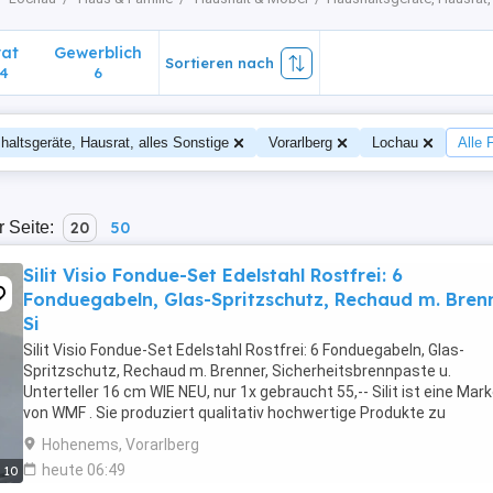
vat
Gewerblich
Sortieren nach
4
6
haltsgeräte, Hausrat, alles Sonstige
Vorarlberg
Lochau
Alle 
r Seite:
20
50
Silit Visio Fondue-Set Edelstahl Rostfrei: 6
Fonduegabeln, Glas-Spritzschutz, Rechaud m. Brenn
Si
Silit Visio Fondue-Set Edelstahl Rostfrei: 6 Fonduegabeln, Glas-
Spritzschutz, Rechaud m. Brenner, Sicherheitsbrennpaste u.
Unterteller 16 cm WIE NEU, nur 1x gebraucht 55,-- Silit ist eine Mar
von WMF . Sie produziert qualitativ hochwertige Produkte zu
wettbewerbsfähigen Preisen. Seit 100 ...
Hohenems, Vorarlberg
heute 06:49
10