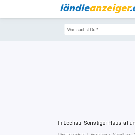
ländle
anzeiger
.
Alle
Priva
Filter
510
504
In Lochau: Sonstiger Hausrat u
Ländleanzeiger
Anzeigen
Vorarlberg