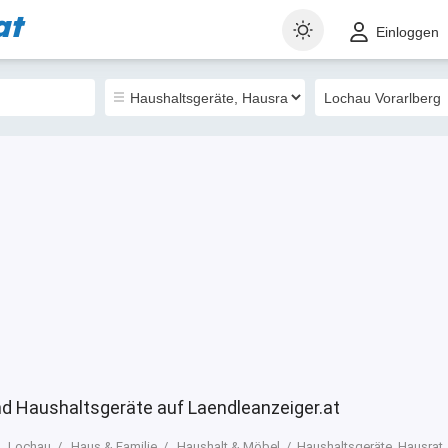
at
t
Gewerblich
Sortieren nach
Einloggen
6
nd Haushaltsgeräte auf Laendleanzeiger.at
Lochau
Haus & Familie
Haushalt & Möbel
Haushaltsgeräte, Hausrat,