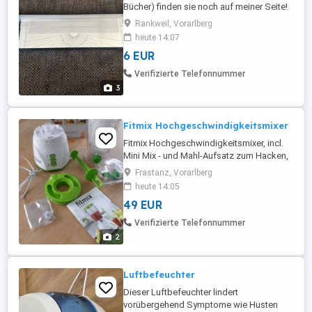
Bücher) finden sie noch auf meiner Seite!
Rankweil, Vorarlberg
heute 14:07
6 EUR
Verifizierte Telefonnummer
3
Fitmix Hochgeschwindigkeitsmixer
Fitmix Hochgeschwindigkeitsmixer, incl.
Mini Mix - und Mahl-Aufsatz zum Hacken,
Stößel uns Rezeptbuch, original verpackt,
Frastanz, Vorarlberg
NEU, unbenutzt,
heute 14:05
49 EUR
Verifizierte Telefonnummer
2
Luftbefeuchter
Dieser Luftbefeuchter lindert
vorübergehend Symptome wie Husten