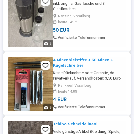
inkl. original Gasflasche und 3
Glasflaschen
Nenzing, Vorarlberg
heute 14:12
50 EUR
Verifizierte Telefonnummer
1
4 Minenbleistifte + 30 Minen +
Kugelschreiber
Keine Rücknahme oder Garantie, da
Privatverkauf. Versandkosten: 3,50 Euro
Viele günstige Artikel (Kleidung, Spiele,
Rankweil, Vorarlberg
Bücher) finden sie noch auf meiner Seite!
heute 14:08
4 EUR
Verifizierte Telefonnummer
1
Tchibo Schneidelineal
Viele günstige Artikel (Kleidung, Spiele,