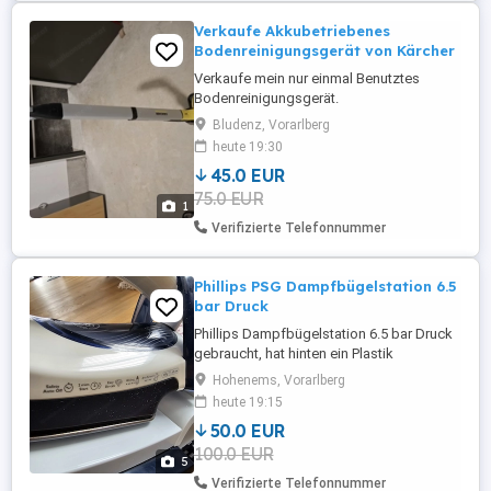
Verkaufe Akkubetriebenes
Bodenreinigungsgerät von Kärcher
Verkaufe mein nur einmal Benutztes
Bodenreinigungsgerät.
Bludenz, Vorarlberg
heute 19:30
45.0 EUR
75.0 EUR
1
Verifizierte Telefonnummer
Phillips PSG Dampfbügelstation 6.5
bar Druck
Phillips Dampfbügelstation 6.5 bar Druck
gebraucht, hat hinten ein Plastik
gebrochen, hat aber kein Einfluss aufs
Hohenems, Vorarlberg
Bügeln, rin Optisch. Funktioniert
heute 19:15
Einwandfrei.
50.0 EUR
100.0 EUR
5
Verifizierte Telefonnummer