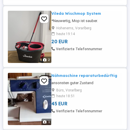
Vileda Wischmop System
*Neuwertig, Mop ist sauber.
Hohenems, Vorarlberg
heute 19:14
20 EUR
Verifizierte Telefonnummer
2
Nähmaschine reparaturbedürftig
ansonsten guter Zustand
Bürs, Vorarlberg
heute 18:51
45 EUR
Verifizierte Telefonnummer
1