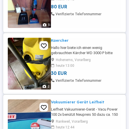
80 EUR
Verifizierte Telefonnummer
3
Kaercher
Hallo hier biete ich einen wenig
gebrauchten Kärcher WD 3000 P bitte
anrufen 06766603719
Hohenems, Vorarlberg
heute 13:00
30 EUR
Verifizierte Telefonnummer
2
Vakuumierer Gerät Leifheit
Leifheit Vakuumierer-Gerät - Vacu Power
100 2x benützt Neupreis 50 dazu ca. 150
Vaccumbeutel Preis ca. 20
Rankweil, Vorarlberg
heute 12:44