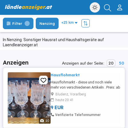
ländle
anzeiger
.at
Filter
Nenzing
In Nenzing: Sonstiger Hausrat und Haushaltsgeräte auf
Laendleanzeiger.at
Anzeigen
20
50
Anzeigen auf der Seite:
Hausflohmarkt
Hausflohmarkt - diese und noch viele
mehr von verschiedenen Artikeln . Preis: ab
10,-
Bludenz, Vorarlberg
heute 20:41
9 EUR
Verifizierte Telefonnummer
10