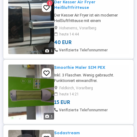
Der Kesser Air Fryer
1
Heißluftfritteuse
Der Kesser Air Fryer ist ein moderner
Heißluftfritteuse mit einem
Fassungsvermögen von 5,5 Litern. Dank
Hohenems, Vorarlberg
des hochwertigen Edelstahls ist das Gerät
heute 14:44
besonders langlebig und leicht zu
40 EUR
reinigen. Die Zubereitung erfolgt
ausschließlich mit heißer Luft, wodurch
Verifizierte Telefonnummer
1
Speisen besonders fettarm und knusprig
gelingen. ...
Smoothie Maler SIM PEX
Inkl. 3 Flaschen. Wenig gebraucht.
Funktioniert einwandfrei.
Feldkirch, Vorarlberg
heute 14:21
15 EUR
Verifizierte Telefonnummer
1
Sodastream