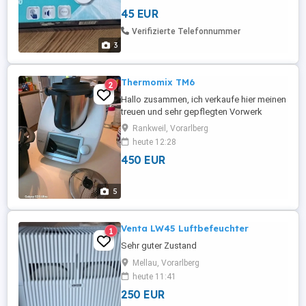
45 EUR
Verifizierte Telefonnummer
3
Thermomix TM6
2
Hallo zusammen, ich verkaufe hier meinen
treuen und sehr gepflegten Vorwerk
Thermomix TM6. Das Gerät befindet sich
Rankweil, Vorarlberg
technisch wie optisch in einem absoluten
heute 12:28
Top-Zustand. Er funktioniert einwandfrei
450 EUR
(kocht, wiegt, mixt und heizt perfekt), das
Display ist komplett sauber sowie
kratzerfrei und er wurde ...
5
Venta LW45 Luftbefeuchter
1
Sehr guter Zustand
Mellau, Vorarlberg
heute 11:41
250 EUR