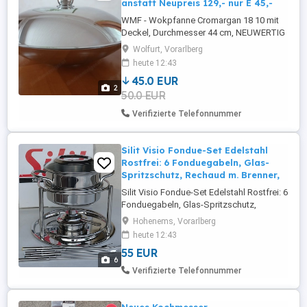
anstatt Neupreis 129,- nur E 45,-
WMF - Wokpfanne Cromargan 18 10 mit
Deckel, Durchmesser 44 cm, NEUWERTIG
(2x benützt) anstatt Neupreis 129,- nur
Wolfurt, Vorarlberg
Euro 45,-
heute 12:43
45.0 EUR
2
50.0 EUR
Verifizierte Telefonnummer
Silit Visio Fondue-Set Edelstahl
Rostfrei: 6 Fonduegabeln, Glas-
Spritzschutz, Rechaud m. Brenner,
Silit Visio Fondue-Set Edelstahl Rostfrei: 6
Fonduegabeln, Glas-Spritzschutz,
Rechaud m. Brenner,
Hohenems, Vorarlberg
Sicherheitsbrennpaste u. Unterteller 16 cm
heute 12:43
WIE NEU, nur 1x gebraucht 55,-- Silit ist
55 EUR
eine Marke von WMF . Sie produziert
6
qualitativ hochwertige Produkte zu
Verifizierte Telefonnummer
wettbewerbsfähigen Preisen. Seit 100
Jahren ...