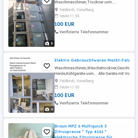
Waschmaschinen,Trockner uvm.....
Feldkirch, Vorarlberg
heute 11:55
100 EUR
Verifizierte Telefonnummer
8
Elektro Gebrauchtwaren Markt-Feldkir
Waschmaschinen,Wäschetrockner,Geschirrspül
Herde,Kühlgeräte uvm.... Alle Geräte mit Vollgar
Rossegergasse 3a 6800 Feldkirch Tel:
Feldkirch, Vorarlberg
heute 11:55
100 EUR
Verifizierte Telefonnummer
4
Braun MPZ 6 Multiquick 3
Zitruspresse * Typ 4161 *
elektrische Zitruspresse für