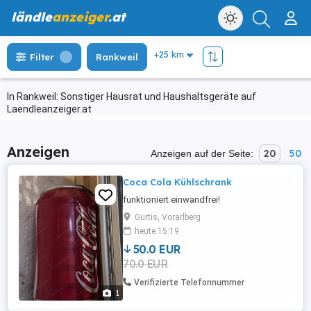
ländle
anzeiger
.at
Filter
Rankweil
In Rankweil: Sonstiger Hausrat und Haushaltsgeräte auf
Laendleanzeiger.at
Anzeigen
20
50
Anzeigen auf der Seite:
Coca Cola Kühlschrank
funktioniert einwandfrei!
Gurtis, Vorarlberg
heute 15:19
50.0 EUR
70.0 EUR
Verifizierte Telefonnummer
1