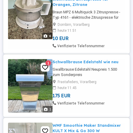
Orangen, Zitrone
Braun MPZ 6 Multiquick 3 Zitruspresse -
Typ 4161 - elektrische Zitruspresse für
Orangen, Zitronen, Grapefruits etc. - 350
Dornbirn, Vorarlberg
ml Saftbehälter mit Messskala -
heute 11:51
einstellbarer Fruchtfleischanteil -
4
10 EUR
automatischer Start beim
Herunterdrücken der Frucht -
Verifizierte Telefonnummer
herausnehmbare Teile
spülmaschinengeeignet - 20 Watt
Schwallbrause Edelstahl wie neu
1
Swallbrause Edelstahl Neupreis 1.500
zum Sonderpreis
Frastafeders, Vorarlberg
heute 11:45
175 EUR
Verifizierte Telefonnummer
1
WMF Smoothie Maker Standmixer
KULT X Mix & Go 300 W