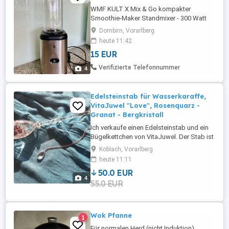
WMF KULT X Mix & Go kompakter
Smoothie-Maker Standmixer - 300 Watt
Leistung - 0,6-Liter-Mixbehälter -
Dornbirn, Vorarlberg
hochwertiges 4-flügeliges
heute 11:42
Edelstahlmesser - Gehäuse aus
15 EUR
Cromargan Edelstahl - gebraucht,
Trinkdeckel nicht mehr vorhanden
Verifizierte Telefonnummer
4
Edelsteinstab für Wasserkaraffe,
VitaJuwel "Love", Rosenquarz -
Granat - Bergkristall
Ich verkaufe einen Edelsteinstab und ein
Bügelkettchen von VitaJuwel. Der Stab ist
mit Rosenquarz - Granat - Bergkristall
Koblach, Vorarlberg
gefüllt. (Typ "Love") Selbstabholung Die
heute 11:11
Karaffe, die auf einem der Bilder zu sehen
50.0 EUR
ist, wird nicht verkauft. :-) Rechtlicher
4
55.0 EUR
Hinweis: Verkauf von privat an privat.
Keine Garantie, ...
Wok Pfanne
1
Für normalen Herd (nicht Induktion)