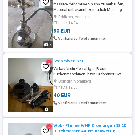
massive dekorative Shisha zu verkaufen,
Material unbekannt, vermutlich Messing,
sehr schwer, Schlauch müsste vermutlich
Feldkirch, Vorarlberg
erneuert werden, hat einen Riss im Holz
heute 14:04
80 EUR
Verifizierte Telefonnummer
4
Stabmixer-Set
1
Verkaufe ein vielseitiges Braun
Küchenmaschinen- bzw. Stabmixer-Set
mit mehreren Aufsätzen und
Dornbirn, Vorarlberg
Zubehörteilen. Enthalten sind unter
heute 12:50
anderem: * Motorgriff Handmixer *
40 EUR
Schneebesen * Zerkleinerer groß *
Zerkleinerer klein * Mixaufsätze und
Verifizierte Telefonnummer
Behälter
1
Wok- Pfanne WMF Cromargan 18 10
1
Durchmesser 44 cm neuwertig