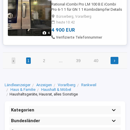
Rational iCombi Pro LM 100 B.E iCombi
Pro 6-1 1 für GN 1 1 Kombidämpfer Details
siehe Bilder. Kein Versand nur
Bürserberg, Vorarlberg
Selbstabholung (Bürserberg Vorarlberg).
heute 10:42
NUR Anfragen per eMail: heikemaurer @
4 900 EUR
yahoo.com oder Tel.: 0 664 2485245
4
Kombidämpfer Rational iCombi Pro 6-1
Verifizierte Telefonnummer
LM 100 !!! Ich erkläre hiermit ausdrücklich,
...
›
‹
1
2
…
39
40
Ländleanzeiger
Anzeigen
Vorarlberg
Rankweil
Haus & Familie
Haushalt & Möbel
Haushaltsgeräte, Hausrat, alles Sonstige
Kategorien
Bundesländer