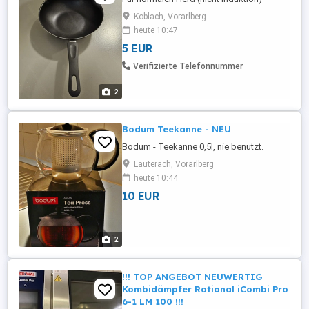
Koblach, Vorarlberg
heute 10:47
5 EUR
Verifizierte Telefonnummer
2
Bodum Teekanne - NEU
Bodum - Teekanne 0,5l, nie benutzt.
Lauterach, Vorarlberg
heute 10:44
10 EUR
2
!!! TOP ANGEBOT NEUWERTIG
Kombidämpfer Rational iCombi Pro
6-1 LM 100 !!!