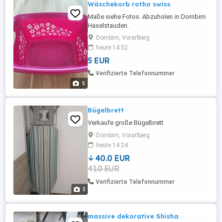
Wäschekorb rotho swiss
Maße siehe Fotos. Abzuholen in Dornbirn
Haselstauden.
Dornbirn, Vorarlberg
heute 14:52
5 EUR
Verifizierte Telefonnummer
5
Bügelbrett
Verkaufe große Bügelbrett
Dornbirn, Vorarlberg
heute 14:24
40.0 EUR
41.0 EUR
Verifizierte Telefonnummer
3
massive dekorative Shisha