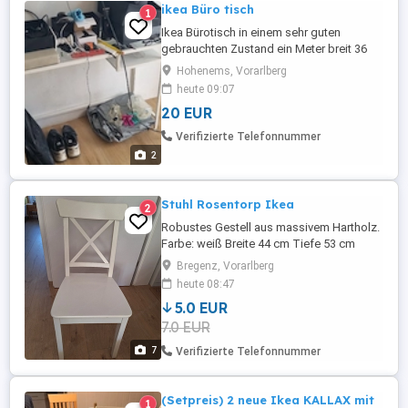
ikea Büro tisch
1
Ikea Bürotisch in einem sehr guten
gebrauchten Zustand ein Meter breit 36
tief Zentimeter und 75 hoch
Hohenems, Vorarlberg
heute 09:07
20 EUR
Verifizierte Telefonnummer
2
Stuhl Rosentorp Ikea
2
Robustes Gestell aus massivem Hartholz.
Farbe: weiß Breite 44 cm Tiefe 53 cm
Höhe 91 cm Sitzbreite 44 cm Sitztiefe 39
Bregenz, Vorarlberg
cm Sitzhöhe 45 cm getestet für 110 kg
heute 08:47
Nichtraucherhaushalt Bezahlung bar bei
5.0 EUR
Abholung
7.0 EUR
7
Verifizierte Telefonnummer
(Setpreis) 2 neue Ikea KALLAX mit
1