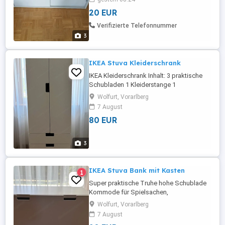
20 EUR
Verifizierte Telefonnummer
3
IKEA Stuva Kleiderschrank
IKEA Kleiderschrank Inhalt: 3 praktische
Schubladen 1 Kleiderstange 1
Regalboden 1 Korb Inkl 2 Regelböden
Wolfurt, Vorarlberg
(einer davon Originalverpackung) Der
7 August
Schrank bzw die unterste Schublade
80 EUR
weist ganz normale, kleine
Gebrauchsspuren auf H: 181 B: 60 T: 57
Aktueller NP 247,00 Ab sofort abholbereit
3
IKEA Stuva Bank mit Kasten
1
Super praktische Truhe hohe Schublade
Kommode für Spielsachen,
Faschingskleidung, Duplo oä IKEA
Wolfurt, Vorarlberg
Smastad Sofort abholbereit
7 August