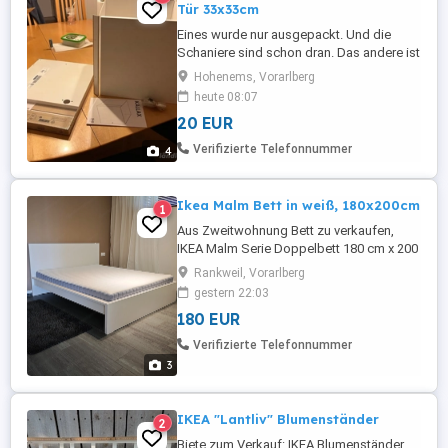
Tür 33x33cm
Eines wurde nur ausgepackt. Und die
Schaniere sind schon dran. Das andere ist
noch originalverpackt. Fixpreis.
Hohenems, Vorarlberg
heute 08:07
20 EUR
Verifizierte Telefonnummer
4
Ikea Malm Bett in weiß, 180x200cm
1
Aus Zweitwohnung Bett zu verkaufen,
IKEA Malm Serie Doppelbett 180 cm x 200
cm - Matratze kann für 50 Euro
Rankweil, Vorarlberg
mitgenommen werden.
gestern 22:03
180 EUR
Verifizierte Telefonnummer
3
IKEA "Lantliv" Blumenständer
2
Biete zum Verkauf: IKEA Blumenständer