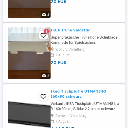
20 EUR
2
IKEA Truhe Smastad
1
Super praktische Truhe hohe Schublade
Kommode für Spielsachen,
Faschingskleidung, Duplo oä. Sofort
Wolfurt, Vorarlberg
abholbereit
7 August
20 EUR
2
Ikea Tischplatte UTMANING
160x80 schwarz
Verkaufe IKEA Tischplatte UTMANING L x
B 160x80 cm, Stärke 2,2 cm. in schwarz.
Durch einen Transportunfall ist am
Dornbirn, Vorarlberg
Ansatzmodul eine Absplitterung. Hat aber
7 August
keinerlei Einfluss auf Funktion! Neupreis