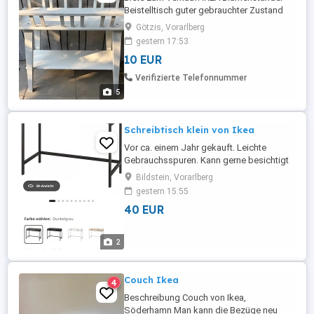
Beistelltisch guter gebrauchter Zustand
Länge: 74 cm Breite: 32 cm Höhe: 68 cm
Götzis, Vorarlberg
Nur Selbstabholer!
gestern 17:53
10 EUR
Verifizierte Telefonnummer
5
Schreibtisch klein von Ikea
Vor ca. einem Jahr gekauft. Leichte
Gebrauchsspuren. Kann gerne besichtigt
werden. Abzuholen in Bildstein
Bildstein, Vorarlberg
gestern 15:55
40 EUR
2
Couch Ikea
4
Beschreibung Couch von Ikea,
Söderhamn Man kann die Bezüge neu