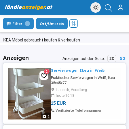
ländle
anzeiger
.at
Filter
Ort/Umkreis
IKEA Möbel gebraucht kaufen & verkaufen
Anzeigen
20
50
Anzeigen auf der Seite:
Servierwagen Ikea in Weiß
2
Praktischer Servierwagen in Weiß, Ikea -
35x45x77
Ludesch, Vorarlberg
heute 10:18
15 EUR
Verifizierte Telefonnummer
1