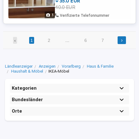
35.0 EUR
Sehr gut erhalten. Selbstabholung in
40.0 EUR
Dornbirn-Haselstauden
3
Verifizierte Telefonnummer
›
‹
1
2
…
6
7
Ländleanzeiger
Anzeigen
Vorarlberg
Haus & Familie
Haushalt & Möbel
IKEA-Möbel
Kategorien
Bundesländer
Orte