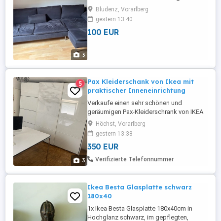
kaufen und wechseln Neupreis 959
Bludenz, Vorarlberg
Produktdetails: Farbe: Dunkelgrau
gestern 13:40
Anthrazit Material: Hochwertiger Stoff in
100 EUR
weicher Samt- Velours-Optik Design:
Minimalistischer Stil mit eleganten,
verchromten Metallfüßen Zustand:
3
Gepflegt und ...
Pax Kleiderschank von Ikea mit
5
praktischer Inneneinrichtung
Verkaufe einen sehr schönen und
geräumigen Pax-Kleiderschrank von IKEA
inklusive kompletter Innenausstattung wie
Höchst, Vorarlberg
auf den Fotos ersichtlich. Schrankmaße:
gestern 13:38
Höhe: 236 cm Breite: 300 cm Tiefe: 60 cm.
350 EUR
Der bietet echt viel Stauraum und
individuelle Einrichtungsmöglichkeiten
Verifizierte Telefonnummer
3
des Innenlebens nach persönlichem ...
Ikea Besta Glasplatte schwarz
180x40
1x Ikea Besta Glasplatte 180x40cm in
Hochglanz schwarz, im gepflegten,