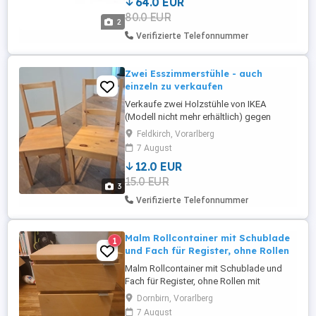
64.0 EUR
129,- EUR. Untergestell nicht enthalten -
80.0 EUR
kann separat bei IKEA erworben werden.
2
Selbstabholung in Dorn ...
Verifizierte Telefonnummer
Zwei Esszimmerstühle - auch
einzeln zu verkaufen
Verkaufe zwei Holzstühle von IKEA
(Modell nicht mehr erhältlich) gegen
Selbstabholung. Ein Sessel um 12 Euro -
Feldkirch, Vorarlberg
beide Sessel um 20 Euro.
7 August
12.0 EUR
15.0 EUR
3
Verifizierte Telefonnummer
Malm Rollcontainer mit Schublade
1
und Fach für Register, ohne Rollen
Malm Rollcontainer mit Schublade und
Fach für Register, ohne Rollen mit
normalen Gebrauchsspuren zu verkaufen.
Dornbirn, Vorarlberg
Schubladen Einsatz in schwarz kann
7 August