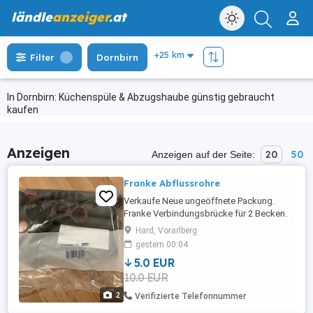
ländle
anzeiger
.at
Filter
Dornbirn
In Dornbirn: Küchenspüle & Abzugshaube günstig gebraucht
kaufen
Anzeigen
20
50
Anzeigen auf der Seite:
Franke Abflussrohre
Verkaufe Neue ungeöffnete Packung.
Franke Verbindungsbrücke für 2 Becken.
5.- Preis bei Selbstabholung in Hard. (Zzg.
Hard, Vorarlberg
Versandkosten-Versand auch möglich)
gestern 00:04
5.0 EUR
10.0 EUR
2
Verifizierte Telefonnummer