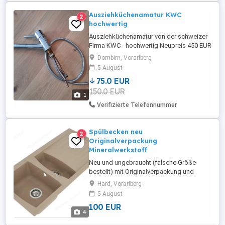
Ausziehküchenamatur KWC
2
hochwertig
Ausziehküchenamatur von der schweizer
Firma KWC - hochwertig Neupreis 450 EUR
Dornbirn, Vorarlberg
5 August
75.0 EUR
150.0 EUR
1
Verifizierte Telefonnummer
Spülbecken neu
2
Originalverpackung
Mineralwerkstoff
Neu und ungebraucht (falsche Größe
bestellt) mit Originalverpackung und
sämtlichem Zubehör (Überlaufgarnitur,
Hard, Vorarlberg
Ablaufgarnitur, ...); mit Abtropfbecken und
5 August
Abtropffläche, Mineralguss in der Farbe
100 EUR
sandbeige; B H T in cm ca. 100 20 50.
4