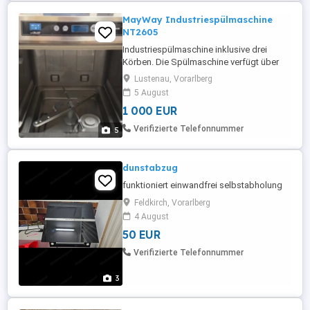
MayWay Industriespülmaschine
NT2605
Industriespülmaschine inklusive drei
Körben. Die Spülmaschine verfügt über
zwei integrierte Pumpen für den
Lustenau, Vorarlberg
Spülmittel- und Klarspülereinzug >
5 August
händische Entleerung entfällt somit!
1 000 EUR
Verifizierte Telefonnummer
5
dunstabzug
funktioniert einwandfrei selbstabholung
Feldkirch, Vorarlberg
4 August
50 EUR
Verifizierte Telefonnummer
3