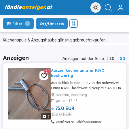
ländle
anzeiger
.at
Filter
Ort/Umkreis
Küchenspüle & Abzugshaube günstig gebraucht kaufen
Anzeigen
20
50
Anzeigen auf der Seite:
Ausziehküchenamatur KWC
2
hochwertig
Ausziehküchenamatur von der schweizer
Firma KWC - hochwertig Neupreis 450 EUR
Dornbirn, Vorarlberg
gestern 13:45
75.0 EUR
150.0 EUR
1
Verifizierte Telefonnummer