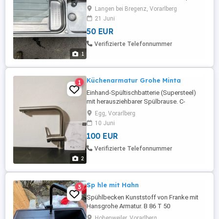
neuwertig, Größe: 1100 x 510
Langen bei Bregenz, Vorarlberg
21 Juni
50 EUR
Verifizierte Telefonnummer
1
Küchenarmatur Grohe Minta
1
Einhand-Spültischbatterie (Supersteel)
mit herausziehbarer Spülbrause. C-
Auslauf, Schwenkbereich 360 .
Egg, Vorarlberg
Umstellung Mousseur Brausestrahl.
10 Juni
100 EUR
Verifizierte Telefonnummer
2
Sp hle mit Hahn
3
Spühlbecken Kunststoff von Franke mit
Hansgrohe Armatur. B 86 T 50
Becken:34x42 3Jahre in Gebrauch Die
Hohenweiler, Vorarlberg