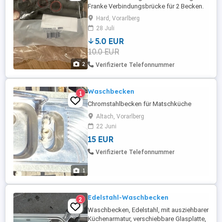
Franke Verbindungsbrücke für 2 Becken.
5.- Preis bei Selbstabholung in Hard. (Zzg.
Hard, Vorarlberg
Versandkosten-Versand auch möglich)
28 Juli
5.0 EUR
10.0 EUR
2
Verifizierte Telefonnummer
Waschbecken
1
Chromstahlbecken für Matschküche
Altach, Vorarlberg
22 Juni
15 EUR
Verifizierte Telefonnummer
1
Edelstahl-Waschbecken
2
Waschbecken, Edelstahl, mit ausziehbarer
Küchenarmatur, verschiebbare Glasplatte,