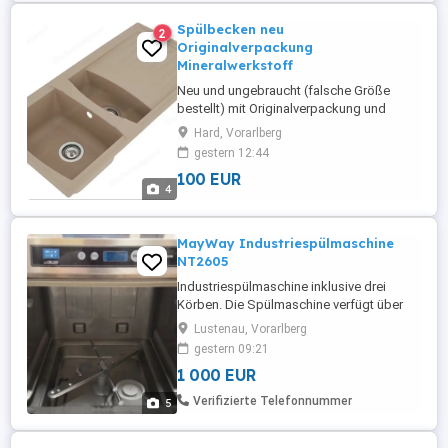
Spülbecken neu
2
Originalverpackung
Mineralwerkstoff
Neu und ungebraucht (falsche Größe
bestellt) mit Originalverpackung und
sämtlichem Zubehör (Überlaufgarnitur,
Hard, Vorarlberg
Ablaufgarnitur, ...); mit Abtropfbecken und
gestern 12:44
Abtropffläche, Mineralguss in der Farbe
100 EUR
sandbeige; B H T in cm ca. 100 20 50.
4
MayWay Industriespülmaschine
NT2605
Industriespülmaschine inklusive drei
Körben. Die Spülmaschine verfügt über
zwei integrierte Pumpen für den
Lustenau, Vorarlberg
Spülmittel- und Klarspülereinzug >
gestern 09:21
händische Entleerung entfällt somit!
1 000 EUR
Verifizierte Telefonnummer
5