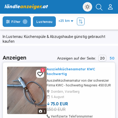
ländle
anzeiger
.at
Filter
Lustenau
In Lustenau: Küchenspüle & Abzugshaube günstig gebraucht
kaufen
Anzeigen
20
50
Anzeigen auf der Seite:
Ausziehküchenamatur KWC
2
hochwertig
Ausziehküchenamatur von der schweizer
Firma KWC - hochwertig Neupreis 450 EUR
Dornbirn, Vorarlberg
5 August
75.0 EUR
150.0 EUR
1
Verifizierte Telefonnummer