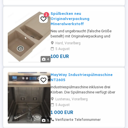
Spülbecken neu
2
Originalverpackung
Mineralwerkstoff
Neu und ungebraucht (falsche Größe
bestellt) mit Originalverpackung und
sämtlichem Zubehör (Überlaufgarnitur,
Hard, Vorarlberg
Ablaufgarnitur, ...); mit Abtropfbecken und
5 August
Abtropffläche, Mineralguss in der Farbe
100 EUR
sandbeige; B H T in cm ca. 100 20 50.
4
MayWay Industriespülmaschine
NT2605
Industriespülmaschine inklusive drei
Körben. Die Spülmaschine verfügt über
zwei integrierte Pumpen für den
Lustenau, Vorarlberg
Spülmittel- und Klarspülereinzug >
5 August
händische Entleerung entfällt somit!
1 000 EUR
Verifizierte Telefonnummer
5