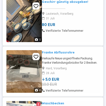
Geschirr gűnstig abzugeben!
.................................
Lauterach, Vorarlberg
31 Juli
80 EUR
Verifizierte Telefonnummer
1
Franke Abflussrohre
Verkaufe Neue ungeöffnete Packung.
Franke Verbindungsbrücke für 2 Becken.
5.- Preis bei Selbstabholung in Hard. (Zzg.
Hard, Vorarlberg
Versandkosten-Versand auch möglich)
28 Juli
5.0 EUR
10.0 EUR
2
Verifizierte Telefonnummer
Waschbecken
2