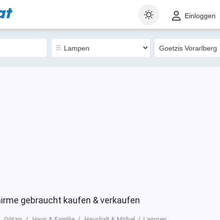
at
t
Gewerblich
Sortieren nach
Einloggen
7
irme gebraucht kaufen & verkaufen
Götzis
Haus & Familie
Haushalt & Möbel
Lampen