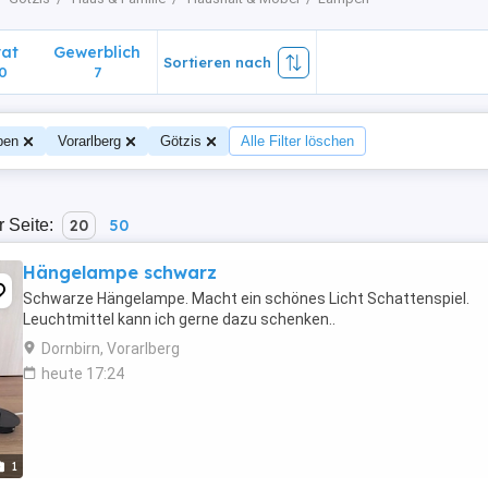
vat
Gewerblich
Sortieren nach
0
7
pen
Vorarlberg
Götzis
Alle Filter löschen
r Seite:
20
50
Hängelampe schwarz
Schwarze Hängelampe. Macht ein schönes Licht Schattenspiel.
Leuchtmittel kann ich gerne dazu schenken..
Dornbirn, Vorarlberg
heute 17:24
1