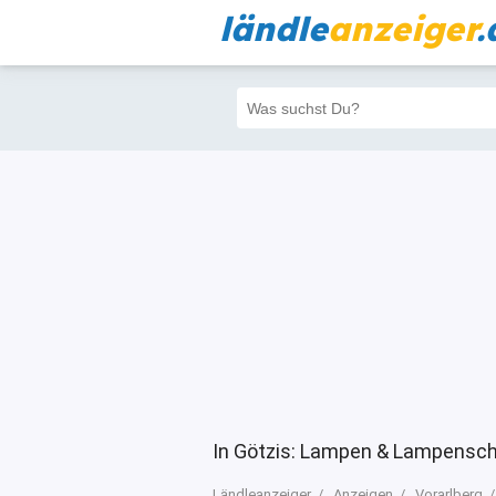
ländle
anzeiger
.
Alle
Priva
Filter
357
350
In Götzis: Lampen & Lampensch
Ländleanzeiger
Anzeigen
Vorarlberg