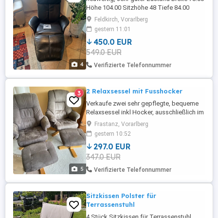
Höhe 104.00 Sitzhöhe 48 Tiefe 84.00
Welnova Relaxsessel 7602 BALANCE
Feldkirch, Vorarlberg
Traditioneller Komfort im eleganten
gestern 11:01
Design Der Welnova Relaxsessel 7602
450.0 EUR
BALANCE bietet eine perfekte
549.0 EUR
Kombination aus traditionellem Stil und
modernem Komfort. Der Bezug aus
4
Verifizierte Telefonnummer
hochwertigem ...
2 Relaxsessel mit Fusshocker
3
Verkaufe zwei sehr gepflegte, bequeme
Relaxsessel inkl Hocker, ausschließlich im
Coaching Raum benutzt, TOP Zustand. 1
Frastanz, Vorarlberg
Hocker ist unbenutzt, der andere kaum
gestern 10:52
benutzt. Schnäppchen!! Wegen Umzug.
297.0 EUR
347.0 EUR
5
Verifizierte Telefonnummer
Sitzkissen Polster für
Terrassenstuhl
4 Stück Sitzkissen für Terrassenstuhl