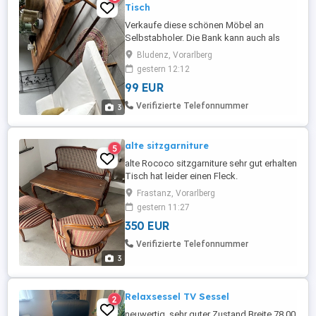
Tisch
Verkaufe diese schönen Möbel an
Selbstabholer. Die Bank kann auch als
Liege benutzt werden. Die Möbel sind von
Bludenz, Vorarlberg
Bellini und weniger als ein Jahr alt.
gestern 12:12
99 EUR
Verifizierte Telefonnummer
3
alte sitzgarniture
5
alte Rococo sitzgarniture sehr gut erhalten
Tisch hat leider einen Fleck.
Frastanz, Vorarlberg
gestern 11:27
350 EUR
Verifizierte Telefonnummer
3
Relaxsessel TV Sessel
2
neuwertig, sehr guter Zustand Breite 78.00