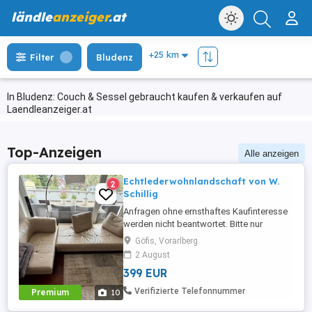
ländle
anzeiger
.at
Filter
Bludenz
In Bludenz: Couch & Sessel gebraucht kaufen & verkaufen auf
Laendleanzeiger.at
Top-Anzeigen
Alle anzeigen
Echtlederwohnlandschaft von W.
2
Schillig
Anfragen ohne ernsthaftes Kaufinteresse
werden nicht beantwortet. Bitte nur
seriöse Anfragen. Wir verkaufen unsere
Göfis, Vorarlberg
Marken Couche von W. Schillig aufgrund
2 August
einer Umgestaltung des Wohnbereichs.
399 EUR
Die Echtledercouche in der Farbe Stone
ist insgesamt ca. 334 cm lang, wenn sie
Verifizierte Telefonnummer
Premium
10
eingehängt wird. Maße langer Coucheteil:
...