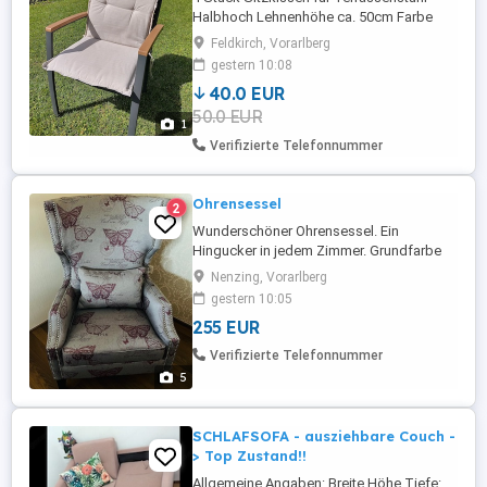
Halbhoch Lehnenhöhe ca. 50cm Farbe
hellbeige
Feldkirch, Vorarlberg
gestern 10:08
40.0 EUR
50.0 EUR
1
Verifizierte Telefonnummer
Ohrensessel
2
Wunderschöner Ohrensessel. Ein
Hingucker in jedem Zimmer. Grundfarbe
grau mit weinrotem Muster (siehe Fotos).
Nenzing, Vorarlberg
Komplett mit Nieten eingefasst.
gestern 10:05
Gesamthöhe (Lehne) ca. 117cm.
255 EUR
Gesamtbreite ca. 80cm. Gesamttiefe ca.
85cm. Sitzhöhe 49cm. Sitzfläche ca.
Verifizierte Telefonnummer
60x50cm. Sehr bequem! War bisher nur
5
Dekoobjekt. Neupreis ...
SCHLAFSOFA - ausziehbare Couch -
> Top Zustand!!
Allgemeine Angaben: Breite Höhe Tiefe: