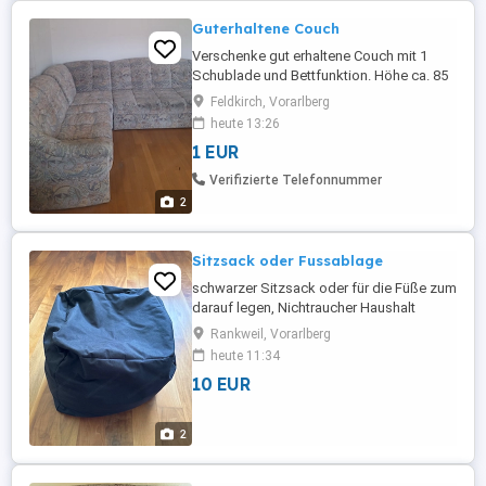
Guterhaltene Couch
Verschenke gut erhaltene Couch mit 1
Schublade und Bettfunktion. Höhe ca. 85
cm, Länge insgesamt 250 cm. Ebenso
Feldkirch, Vorarlberg
einen dazugehörenden Stuhl. NUR
heute 13:26
SELBSTABHOLUNG!
1 EUR
Verifizierte Telefonnummer
2
Sitzsack oder Fussablage
schwarzer Sitzsack oder für die Füße zum
darauf legen, Nichtraucher Haushalt
Rankweil, Vorarlberg
heute 11:34
10 EUR
2