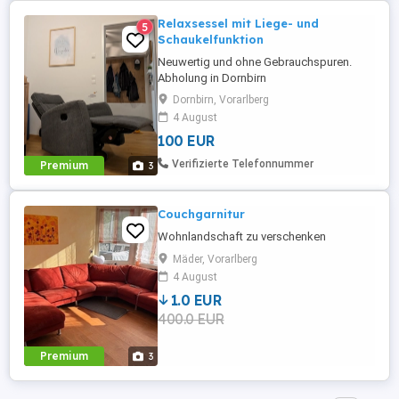
Relaxsessel mit Liege- und
5
Schaukelfunktion
Neuwertig und ohne Gebrauchspuren.
Abholung in Dornbirn
Dornbirn, Vorarlberg
4 August
100 EUR
Verifizierte Telefonnummer
Premium
3
Couchgarnitur
Wohnlandschaft zu verschenken
Mäder, Vorarlberg
4 August
1.0 EUR
400.0 EUR
Premium
3