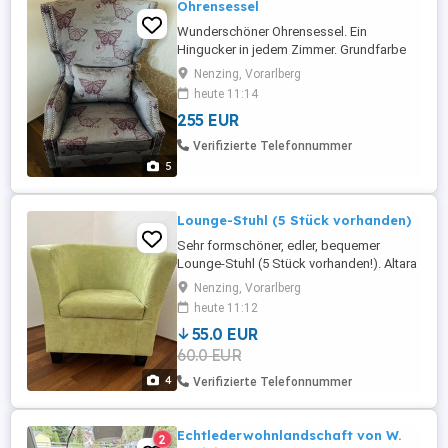
Ohrensessel
Wunderschöner Ohrensessel. Ein
Hingucker in jedem Zimmer. Grundfarbe
grau mit weinrotem Muster (siehe Fotos).
Nenzing, Vorarlberg
Komplett mit Nieten eingefasst.
heute 11:14
Gesamthöhe (Lehne) ca. 117cm.
255 EUR
Gesamtbreite ca. 80cm. Gesamttiefe ca.
85cm. Sitzhöhe 49cm. Sitzfläche ca.
Verifizierte Telefonnummer
60x50cm. Sehr bequem! War bisher nur
5
Dekoobjekt. Neupreis ...
Lounge-Stuhl (5 Stück vorhanden)
Sehr formschöner, edler, bequemer
Lounge-Stuhl (5 Stück vorhanden!). Altara
Stoff in modernem hellgrün. (Altara =
Nenzing, Vorarlberg
feiner Mikrofaserstoff. Mikrofasergewebe
heute 11:12
sind sehr weich in ihrer Haptik, äußerst
55.0 EUR
formbeständig und weisen Fusseln ab).
60.0 EUR
Mit losem Sitzkissen; massive schwarz
lackierte Holzfüsse. Abmessungen ...
4
Verifizierte Telefonnummer
Echtlederwohnlandschaft von W.
2