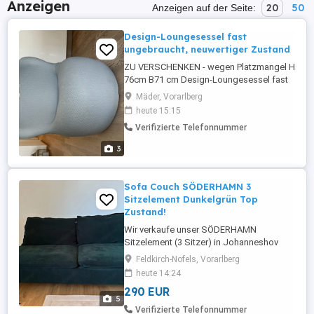
Anzeigen
20
50
Anzeigen auf der Seite:
Design-Loungesessel fast
ungebraucht, neuwertiger Zustand
ZU VERSCHENKEN - wegen Platzmangel H
76cm B71 cm Design-Loungesessel fast
ungebraucht, neuwertiger Zustand
Mäder, Vorarlberg
Verkaufe einen modernen Design-
heute 15:15
Loungesessel mit außergewöhnlicher,
Verifizierte Telefonnummer
organischer Form. Der Sessel wurde
kaum benutzt und befindet sich in fast
3
neuwertigem Zustand. Die hochwertige
Polsterung und ...
Sofa Couch SÖDERHAMN 3
Sitzelement Dunkelgrün Top
Zustand!
Wir verkaufe unser SÖDERHAMN
Sitzelement (3 Sitzer) in Johanneshov
Dunkelgrün von IKEA. Das Möbelstück
Feldkirch-Nofels, Vorarlberg
wurde vor einem Jahr neu bezogen, ist
heute 14:24
sehr gepflegt. Der Bezug ist hochwertig,
290 EUR
angenehm weich und die Farbe wirkt
5
modern und warm. Das Sitzelement ist
Verifizierte Telefonnummer