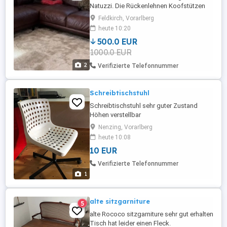
Natuzzi. Die Rückenlehnen Koofstützen
sind anpassbar (hoch - und
Feldkirch, Vorarlberg
runterklappen). Neupreis 5500
heute 10:20
500.0 EUR
1000.0 EUR
2
Verifizierte Telefonnummer
Schreibtischstuhl
Schreibtischstuhl sehr guter Zustand
Höhen verstellbar
Nenzing, Vorarlberg
heute 10:08
10 EUR
Verifizierte Telefonnummer
1
alte sitzgarniture
5
alte Rococo sitzgarniture sehr gut erhalten
Tisch hat leider einen Fleck.