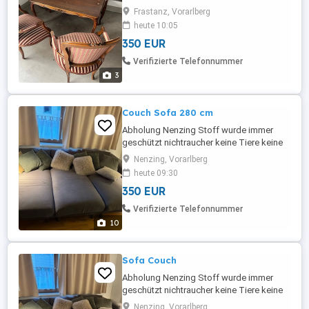
Frastanz, Vorarlberg
heute 10:05
350 EUR
Verifizierte Telefonnummer
3
Couch Sofa 280 cm
Abholung Nenzing Stoff wurde immer
geschützt nichtraucher keine Tiere keine
Defekte Neupreis ca 2.220 ACHTUNG die
Nenzing, Vorarlberg
Zierkissen sind nicht mit dabei !!! Nur so
heute 09:30
wie auf Foto 4 Abgebildet - ohne die
350 EUR
Zierkissen nur die Sofa Kissen sind mit
dabei !!!!
Verifizierte Telefonnummer
10
Sofa Couch
Abholung Nenzing Stoff wurde immer
geschützt nichtraucher keine Tiere keine
Defekte Neupreis ca 2.220 ACHTUNG die
Nenzing, Vorarlberg