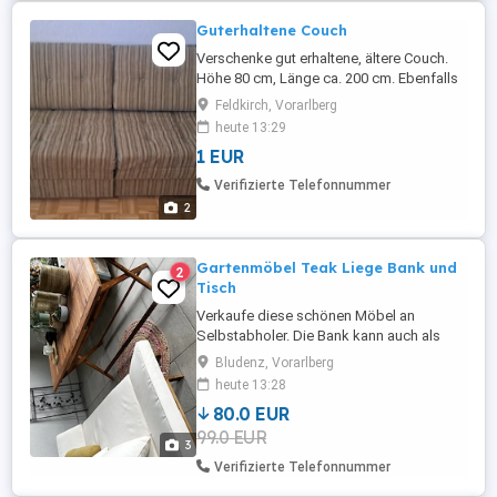
Guterhaltene Couch
Verschenke gut erhaltene, ältere Couch.
Höhe 80 cm, Länge ca. 200 cm. Ebenfalls
2 dazugehörende Sessel. NUR
Feldkirch, Vorarlberg
SELBSTABHOLUNG!
heute 13:29
1 EUR
Verifizierte Telefonnummer
2
Gartenmöbel Teak Liege Bank und
2
Tisch
Verkaufe diese schönen Möbel an
Selbstabholer. Die Bank kann auch als
Liege benutzt werden. Die Möbel sind von
Bludenz, Vorarlberg
Bellini und weniger als ein Jahr alt.
heute 13:28
80.0 EUR
99.0 EUR
3
Verifizierte Telefonnummer