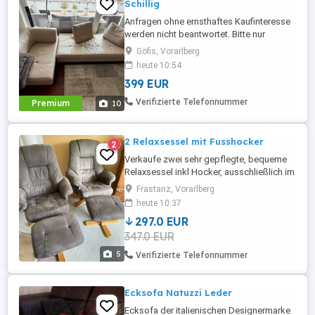
Schillig
Anfragen ohne ernsthaftes Kaufinteresse
werden nicht beantwortet. Bitte nur
seriöse Anfragen. Wir verkaufen unsere
Göfis, Vorarlberg
Marken Couche von W. Schillig aufgrund
heute 10:54
einer Umgestaltung des Wohnbereichs.
399 EUR
Die Echtledercouche in der Farbe Stone
ist insgesamt ca. 334 cm lang, wenn sie
Verifizierte Telefonnummer
Premium
10
eingehängt wird. Maße langer Coucheteil:
...
2 Relaxsessel mit Fusshocker
2
Verkaufe zwei sehr gepflegte, bequeme
Relaxsessel inkl Hocker, ausschließlich im
Coaching Raum benutzt, TOP Zustand. 1
Frastanz, Vorarlberg
Hocker ist unbenutzt, der andere kaum
heute 10:37
benutzt. Schnäppchen!! Wegen Umzug.
297.0 EUR
347.0 EUR
5
Verifizierte Telefonnummer
Ecksofa Natuzzi Leder
Ecksofa der italienischen Designermarke