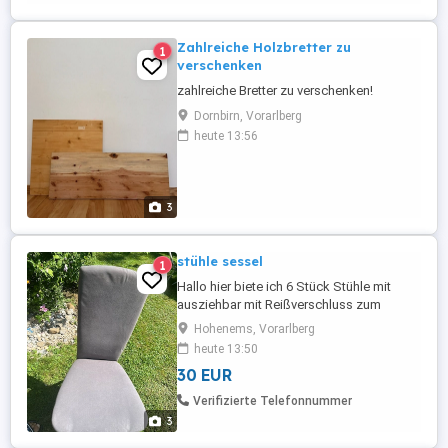
extrem bequem, hat die typische
SÖDERHAMN-Tiefe ...
Zahlreiche Holzbretter zu
1
verschenken
zahlreiche Bretter zu verschenken!
Dornbirn, Vorarlberg
heute 13:56
3
stühle sessel
1
Hallo hier biete ich 6 Stück Stühle mit
ausziehbar mit Reißverschluss zum
reinigen gebraucht bitte anrufen
Hohenems, Vorarlberg
06766604719 Stück 5 . 6 x = 30
heute 13:50
30 EUR
Verifizierte Telefonnummer
3