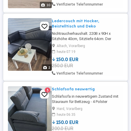
Verifizierte Telefonnummer
10
Ledercouch mit Hocker,
Beistelltisch und Deko
Nichtraucherhaushalt. 220B x 90H x
Sitzhöhe 40cm, Sitztiefe 64cm. Der
schwarze Hocker kann man auch anders
Altach, Vorarlberg
Platzieren. 70x 50x 40cm. Die Couch kann
heute 07:19
auch frei im Raum stehen da sie auf der
150.0 EUR
Hinterseite auch Leder hat. Mit weissem
250.0 EUR
Beistelltisch und Deko dazu. Im
2
gebrauchten aber gepflegtem Zustand
Verifizierte Telefonnummer
nur komplett ...
Schlafsofa neuwertig
3
Schlafsofa in neuwertigem Zustand mit
Stauraum für Bettzeug - 4 Polster
Grössen: - vals Sofa 200 x 85 cm - zum
Hard, Vorarlberg
Schlafen ausgeklappt 200 x 150 cm
heute 06:35
150.0 EUR
200.0 EUR