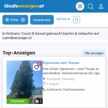
ländle
anzeiger
.at
Filter
Hoerbranz
In Hörbranz: Couch & Sessel gebraucht kaufen & verkaufen auf
Laendleanzeiger.at
Top-Anzeigen
Alle anzeigen
Zypressen und Thuyen
2
Drei Schein Zypressen + zwei Thuyen zu
verschenken. Stamdurchmesser der Zypr.
ca. 40 cm, ca. 15 m hoch. Bedingung: Die
Krumbach, Vorarlberg
Gehölze müssen fachgerecht gefällt
2 August
werden und sämtliches Abholz muss
Verifizierte Telefonnummer
mitgenommen werden. Fällung erst nach
dem letzten Heuschnit.
Premium
2