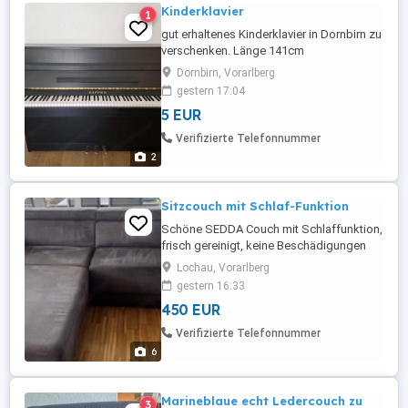
Kinderklavier
1
gut erhaltenes Kinderklavier in Dornbirn zu
verschenken. Länge 141cm
Dornbirn, Vorarlberg
gestern 17:04
5 EUR
Verifizierte Telefonnummer
2
Sitzcouch mit Schlaf-Funktion
Schöne SEDDA Couch mit Schlaffunktion,
frisch gereinigt, keine Beschädigungen
mit echtem Rückenteil. Mikrofaser grau
Lochau, Vorarlberg
Maße: 206x306 cm Sitzhöhe 44 cm
gestern 16:33
Sitztiefe. 58 cm ausziehbar auf 135 260
450 EUR
cm
Verifizierte Telefonnummer
6
Marineblaue echt Ledercouch zu
3