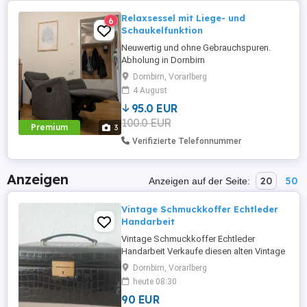
Relaxsessel mit Liege- und
6
Schaukelfunktion
Neuwertig und ohne Gebrauchspuren.
Abholung in Dornbirn
Dornbirn, Vorarlberg
4 August
95.0 EUR
100.0 EUR
Premium
3
Verifizierte Telefonnummer
Anzeigen
20
50
Anzeigen auf der Seite:
Vintage Schmuckkoffer Echtleder
Handarbeit
Vintage Schmuckkoffer Echtleder
Handarbeit Verkaufe diesen alten Vintage
Schmuckkoffer in Echtleder und
Dornbirn, Vorarlberg
Handarbeit meiner Oma (siehe Fotos).
heute 08:30
Schlüssel nicht mehr vorhanden. Maße:
90 EUR
siehe Fotos