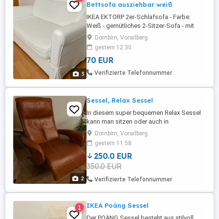
Bettsofa ausziehbar weiß
IKEA EKTORP 2er-Schlafsofa - Farbe:
Weiß - gemütliches 2-Sitzer-Sofa - mit
integrierter ausziehbarer Schlaffunktion -
Dornbirn, Vorarlberg
lässt sich mit wenigen Handgriffen zum
gestern 12:30
Gästebett ausziehen - abnehmbarer,
70 EUR
waschbarer Stoffbezug - Bezug ist für
Waschmaschine geeignet - klassische
Verifizierte Telefonnummer
3
EKTORP-Optik mit breiten, abgerundeten
...
Sessel, Relax Sessel
In diesem super bequemen Relax Sessel
kann man sitzen oder auch in
Liegeposition entspannen. Er ist praktisch
Dornbirn, Vorarlberg
neu und kostet neu 1650 Euro . Der Sessel
gestern 11:58
ist aus echtem Leder und hat die Farbe
250.0 EUR
Cognac.(Ein bisschen heller wie auf den
350.0 EUR
Bildern)
2
Verifizierte Telefonnummer
IKEA Poäng Sessel
1
Der POÄNG Sessel besteht aus stilvoll