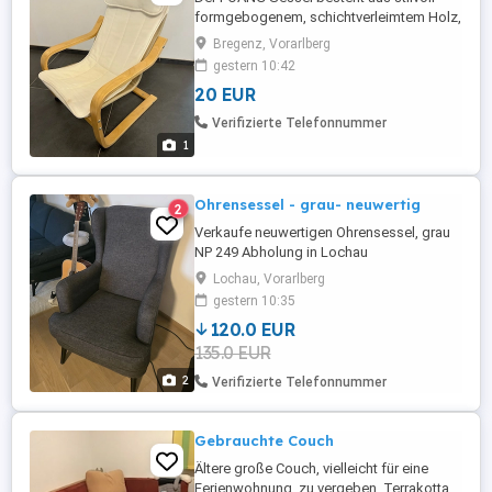
formgebogenem, schichtverleimtem Holz,
das den Nacken angenehm stützt und für
Bregenz, Vorarlberg
bequemen Sitzwiderstand sorgt. Mit zwei
gestern 10:42
Fehlstellen an der hinteren Lehne.
20 EUR
[Selbstabholung]
Verifizierte Telefonnummer
1
Ohrensessel - grau- neuwertig
2
Verkaufe neuwertigen Ohrensessel, grau
NP 249 Abholung in Lochau
Lochau, Vorarlberg
gestern 10:35
120.0 EUR
135.0 EUR
2
Verifizierte Telefonnummer
Gebrauchte Couch
Ältere große Couch, vielleicht für eine
Ferienwohnung, zu vergeben. Terrakotta