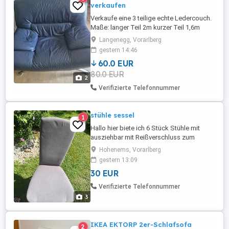
verkaufen
Verkaufe eine 3 teilige echte Ledercouch.
Maße: langer Teil 2m kurzer Teil 1,6m
Stuhl: 1,1m gesamt: 60,00;
Langenegg, Vorarlberg
Selbstabholung
gestern 14:46
60.0 EUR
80.0 EUR
2
Verifizierte Telefonnummer
stühle sessel
1
Hallo hier biete ich 6 Stück Stühle mit
ausziehbar mit Reißverschluss zum
reinigen gebraucht bitte anrufen
Hohenems, Vorarlberg
06766604719 Stück 5 . 6 x = 30
gestern 13:09
30 EUR
Verifizierte Telefonnummer
3
IKEA EKTORP 2er-Schlafsofa
2