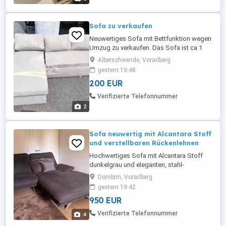
Sofa zu verkaufen
Neuwertiges Sofa mit Bettfunktion wegen
Umzug zu verkaufen. Das Sofa ist ca 1
Jahr alt und in gutem Zustand. Maße:
Alberschwende, Vorarlberg
Länge ist 2.3 m, breite ist 1.5m. Preis ist
gestern 19:48
Fixpreis. Nur Abholung.
200 EUR
Verifizierte Telefonnummer
2
Sofa neuwertig mit Alcantara Stoff
und verstellbaren Rückenlehnen
Hochwertiges Sofa mit Alcantara Stoff
dunkelgrau und eleganten, stahl-
gebürsteten Füssen. Rückenlehnen
Dornbirn, Vorarlberg
verstellbar in jede Winkellage, ohne
gestern 19:42
Kissen, Maße Breite 3,20 x 2,10, Neupreis
950 EUR
EUR 3.900,-
Verifizierte Telefonnummer
4