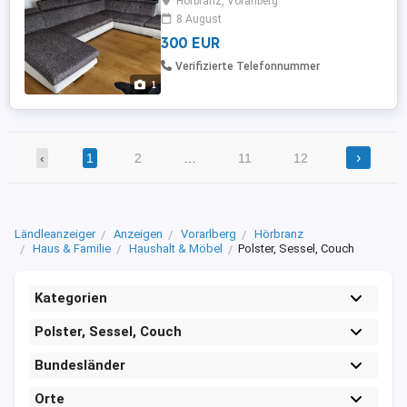
Hörbranz, Vorarlberg
8 August
300 EUR
Verifizierte Telefonnummer
1
›
‹
1
2
…
11
12
Ländleanzeiger
Anzeigen
Vorarlberg
Hörbranz
Haus & Familie
Haushalt & Möbel
Polster, Sessel, Couch
Kategorien
Polster, Sessel, Couch
Bundesländer
Orte