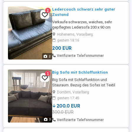
Ledercouch schwarz sehr guter
2
Zustand
Verkaufe schwarzes, weiches, sehr
gepflegtes Ledersofa 200 x 90 cm
Hohenems, Vorarlberg
gestern 18:16
200 EUR
Verifizierte Telefonnummer
2
Big Sofa mit Schlaffunktion
1
Big Sofa mit Schlaffunktion und
Stauraum. Bezug des Sofas ist Textil
(Dunkelblau) und die zwei Seitenteile
Dornbirn, Vorarlberg
(weiß) sind Kunstleder. Leichte
gestern 17:45
Gebrauchsspuren, nicht durchgesessen.
200.0 EUR
Die Maße: Länge: ca. 290 cm Breite: ca.
300.0 EUR
139 cm Sitztiefe: ca. 120 cm
Selbstabholung in Dornbirn.
3
Verifizierte Telefonnummer