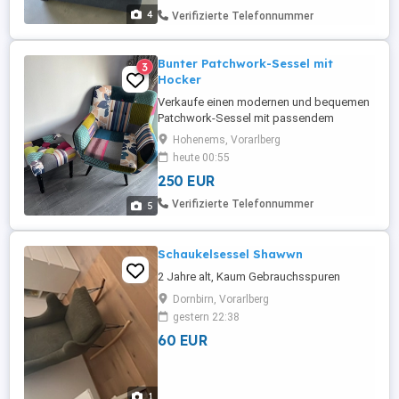
4
Verifizierte Telefonnummer
Bunter Patchwork-Sessel mit
3
Hocker
Verkaufe einen modernen und bequemen
Patchwork-Sessel mit passendem
Hocker. Der Sessel ist ein echter
Hohenems, Vorarlberg
Hingucker und eignet sich perfekt für das
heute 00:55
Wohnzimmer, Schlafzimmer oder eine
250 EUR
Leseecke. Er befindet sich in einem sehr
guten gebrauchten Zustand und ist
Verifizierte Telefonnummer
5
sauber sowie sofort einsatzbereit. Details:
* ...
Schaukelsessel Shawwn
2 Jahre alt, Kaum Gebrauchsspuren
Dornbirn, Vorarlberg
gestern 22:38
60 EUR
1