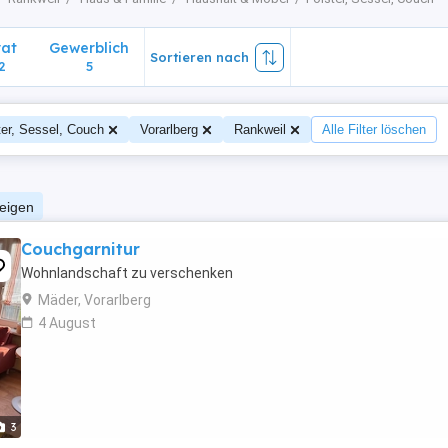
vat
Gewerblich
Sortieren nach
2
5
ter, Sessel, Couch
Vorarlberg
Rankweil
Alle Filter löschen
zeigen
Couchgarnitur
Wohnlandschaft zu verschenken
Mäder, Vorarlberg
4 August
3