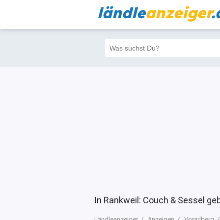
ländle
anzeiger
.
Alle
Priva
Filter
317
312
In Rankweil: Couch & Sessel ge
Ländleanzeiger
Anzeigen
Vorarlberg