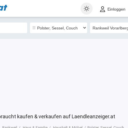
at
t
Gewerblich
Sortieren nach
Einloggen
5
braucht kaufen & verkaufen auf Laendleanzeiger.at
Rankweil
Haus & Familie
Haushalt & Möbel
Polster, Sessel, Couch