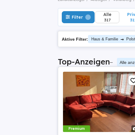
Alle
Pri
Filter
317
31
→
Aktive Filter:
Haus & Familie
Pols
Top-Anzeigen
–
Alle an
Premium