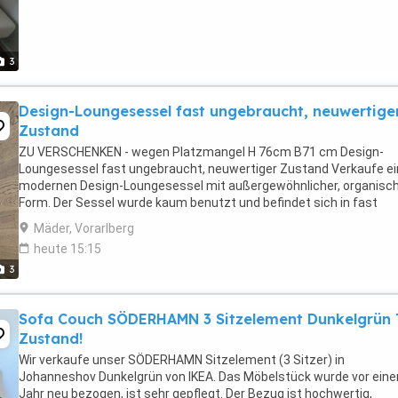
3
Design-Loungesessel fast ungebraucht, neuwertige
Zustand
ZU VERSCHENKEN - wegen Platzmangel H 76cm B71 cm Design-
Loungesessel fast ungebraucht, neuwertiger Zustand Verkaufe e
modernen Design-Loungesessel mit außergewöhnlicher, organisc
Form. Der Sessel wurde kaum benutzt und befindet sich in fast
neuwertigem Zustand. Die hochwertige Polsterung und ...
Mäder, Vorarlberg
heute 15:15
3
Sofa Couch SÖDERHAMN 3 Sitzelement Dunkelgrün
Zustand!
Wir verkaufe unser SÖDERHAMN Sitzelement (3 Sitzer) in
Johanneshov Dunkelgrün von IKEA. Das Möbelstück wurde vor ein
Jahr neu bezogen, ist sehr gepflegt. Der Bezug ist hochwertig,