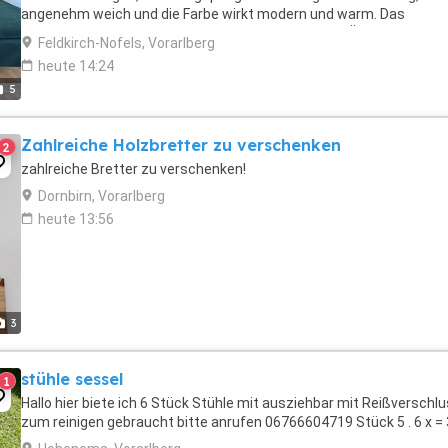
angenehm weich und die Farbe wirkt modern und warm. Das
Sitzelement ist extrem bequem, hat die typische SÖDERHAMN-Tiefe
Feldkirch-Nofels, Vorarlberg
heute 14:24
5
Zahlreiche Holzbretter zu verschenken
2
zahlreiche Bretter zu verschenken!
Dornbirn, Vorarlberg
heute 13:56
3
stühle sessel
1
Hallo hier biete ich 6 Stück Stühle mit ausziehbar mit Reißverschl
zum reinigen gebraucht bitte anrufen 06766604719 Stück 5 . 6 x =