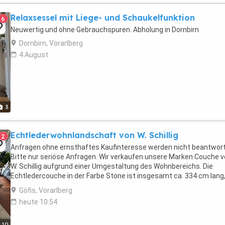
Relaxsessel mit Liege- und Schaukelfunktion
6
Neuwertig und ohne Gebrauchspuren. Abholung in Dornbirn
Dornbirn, Vorarlberg
4 August
3
Echtlederwohnlandschaft von W. Schillig
2
Anfragen ohne ernsthaftes Kaufinteresse werden nicht beantwort
Bitte nur seriöse Anfragen. Wir verkaufen unsere Marken Couche 
W. Schillig aufgrund einer Umgestaltung des Wohnbereichs. Die
Echtledercouche in der Farbe Stone ist insgesamt ca. 334 cm lang
wenn sie eingehängt wird. Maße langer Coucheteil: ...
Göfis, Vorarlberg
heute 10:54
10