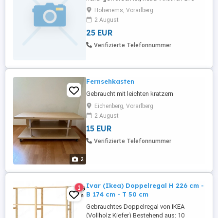
dann ist das ein super schönes Regal
Hohenems, Vorarlberg
2 August
25 EUR
Verifizierte Telefonnummer
Fernsehkasten
Gebraucht mit leichten kratzern
Eichenberg, Vorarlberg
2 August
15 EUR
Verifizierte Telefonnummer
2
Ivar (Ikea) Doppelregal H 226 cm -
1
B 174 cm - T 50 cm
Gebrauchtes Doppelregal von IKEA
(Vollholz Kiefer) Bestehend aus: 10