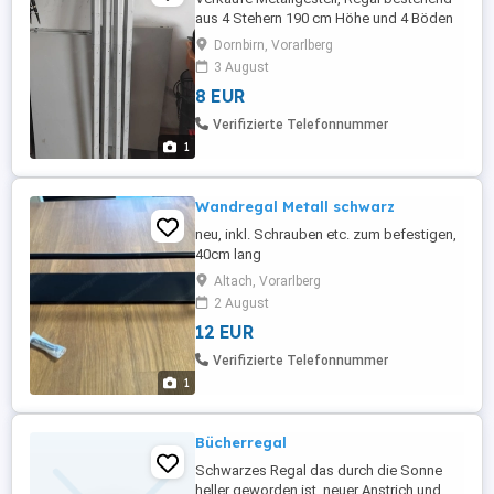
aus 4 Stehern 190 cm Höhe und 4 Böden
100x45 cm Das Gestell kann auch in der
Dornbirn, Vorarlberg
Höhe geteilt werden und nebeneinander
3 August
verwendet werden.
8 EUR
Verifizierte Telefonnummer
1
Wandregal Metall schwarz
neu, inkl. Schrauben etc. zum befestigen,
40cm lang
Altach, Vorarlberg
2 August
12 EUR
Verifizierte Telefonnummer
1
Bücherregal
Schwarzes Regal das durch die Sonne
heller geworden ist, neuer Anstrich und