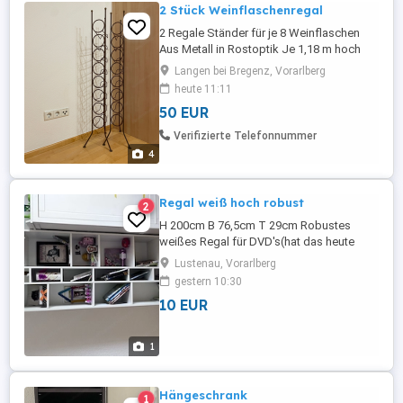
2 Stück Weinflaschenregal
2 Regale Ständer für je 8 Weinflaschen
Aus Metall in Rostoptik Je 1,18 m hoch
Nur Abholung
Langen bei Bregenz, Vorarlberg
heute 11:11
50 EUR
Verifizierte Telefonnummer
4
Regal weiß hoch robust
2
H 200cm B 76,5cm T 29cm Robustes
weißes Regal für DVD's(hat das heute
jemand noch?), Bücher natürlich, Mangas,
Lustenau, Vorarlberg
Dekoglump, usw..... Zustand: Gut
gestern 10:30
10 EUR
1
Hängeschrank
1