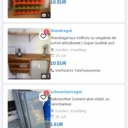
10 EUR
1
Wandregal
1
Wandregal aus Vollholz zu vergeben Ab
sofort abholbereit:) Super Qualität und
Zustand Bei Fragen oder Interesse gerne
Dornbirn, Vorarlberg
melden:)!
28 Juli
10 EUR
Verifizierte Telefonnummer
1
schwerlastregal
1
Gebrauchter Zustand aber stabil, zu
verschenken
Dornbirn, Vorarlberg
28 Juli
1 EUR