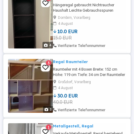
Hängeregal gebraucht Nichtraucher
Haushalt Leichte Gebrauchsspuren
sichtbar Maße: Höhe: 122cm Breite:36cm
Dornbirn, Vorarlberg
Tiefe des Regal:29cm
4 August
10.0 EUR
15.0 EUR
4
Verifizierte Telefonnummer
Regal Raumteiler
3
Raumteiler mit 4 Boxen Breite: 152 cm
Höhe: 119 cm Tiefe: 34 cm Der Raumteiler
ist gebraucht aber noch gut erhalten. Eine
Großdorf, Vorarlberg
Box muss geklebt werden die anderen
4 August
sind noch alle gut und stabil
30.0 EUR
40.0 EUR
3
Verifizierte Telefonnummer
Metallgestell, Regal
1
Verkaufe Metallgestell, Regal bestehend