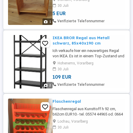
30 Juli
5 EUR
Verifizierte Telefonnummer
1
IKEA BROR Regal aus Metall
schwarz, 85x40x190 cm
Ich verkaufe hier ein neuwertiges Regal
von IKEA. Es ist in einem Top-Zustand und
wurde so gut wie nicht benutzt. Aufgrund
Hohenems, Vorarlberg
Wegzug günstig abzugeben. Keine
30 Juli
Gebrauchsspuren. Die Website von IKEA
109 EUR
liefert Antworten auf Fragen. Neupreis 129
. Rechtlicher Hinweis: Da es sich um einen
Verifizierte Telefonnummer
2
Privatverkauf handelt, ...
Flaschenregal
Flaschenregal aus Kunsttoff h 92 cm,
b62cm EUR10.- tel. 05574 44965 od. 0664
89 06 999#weihnachtsgeld
Lochau, Vorarlberg
30 Juli