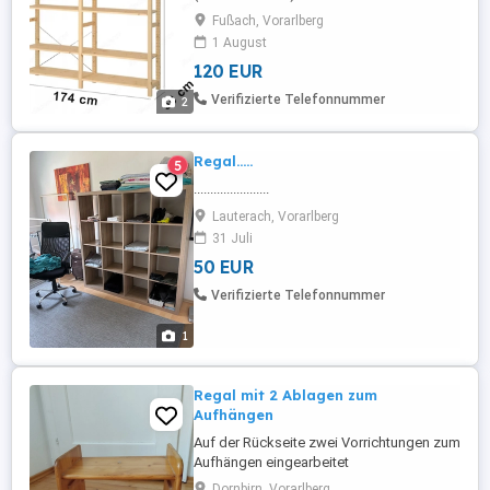
Regalböden (83 cm x 50 cm) 3 Steher (226
Fußach, Vorarlberg
cm x 50 cm) 1 Metallkreuz (stabilisiert) 40
1 August
Metallstifte (zum Regale einhängen)
120 EUR
Schnell und einfach aufzubauen. Schnell
und einfach zu verstellen. Auf Wunsch
Verifizierte Telefonnummer
2
auch mit schmalen Regalböden (42 ...
Regal.....
5
.......................
Lauterach, Vorarlberg
31 Juli
50 EUR
Verifizierte Telefonnummer
1
Regal mit 2 Ablagen zum
Aufhängen
Auf der Rückseite zwei Vorrichtungen zum
Aufhängen eingearbeitet
Dornbirn, Vorarlberg