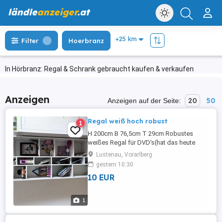
ländle
anzeiger
.at
Filter
Hoerbranz
In Hörbranz: Regal & Schrank gebraucht kaufen & verkaufen
Anzeigen
20
50
Anzeigen auf der Seite:
Regal weiß hoch robust
1
H 200cm B 76,5cm T 29cm Robustes
weißes Regal für DVD's(hat das heute
jemand noch?), Bücher natürlich, Mangas,
Lustenau, Vorarlberg
Dekoglump, usw..... Zustand: Gut
gestern 10:30
10 EUR
1