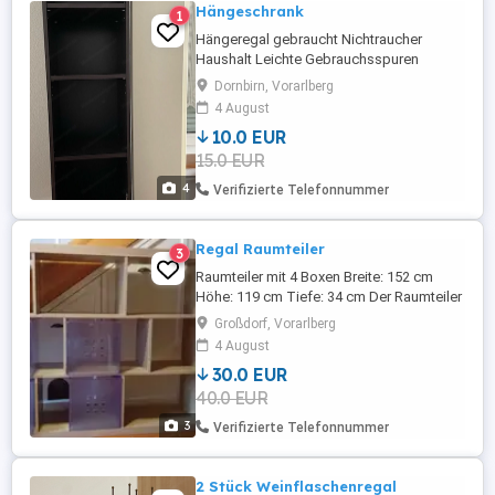
Hängeschrank
1
Hängeregal gebraucht Nichtraucher
Haushalt Leichte Gebrauchsspuren
sichtbar Maße: Höhe: 122cm Breite:36cm
Dornbirn, Vorarlberg
Tiefe des Regal:29cm
4 August
10.0 EUR
15.0 EUR
4
Verifizierte Telefonnummer
Regal Raumteiler
3
Raumteiler mit 4 Boxen Breite: 152 cm
Höhe: 119 cm Tiefe: 34 cm Der Raumteiler
ist gebraucht aber noch gut erhalten. Eine
Großdorf, Vorarlberg
Box muss geklebt werden die anderen
4 August
sind noch alle gut und stabil
30.0 EUR
40.0 EUR
3
Verifizierte Telefonnummer
2 Stück Weinflaschenregal