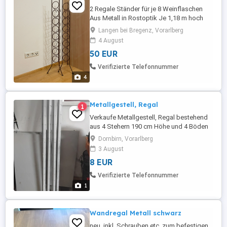
2 Regale Ständer für je 8 Weinflaschen
Aus Metall in Rostoptik Je 1,18 m hoch
Nur Abholung
Langen bei Bregenz, Vorarlberg
4 August
50 EUR
Verifizierte Telefonnummer
4
Metallgestell, Regal
1
Verkaufe Metallgestell, Regal bestehend
aus 4 Stehern 190 cm Höhe und 4 Böden
100x45 cm Das Gestell kann auch in der
Dornbirn, Vorarlberg
Höhe geteilt werden und nebeneinander
3 August
verwendet werden.
8 EUR
Verifizierte Telefonnummer
1
Wandregal Metall schwarz
neu, inkl. Schrauben etc. zum befestigen,