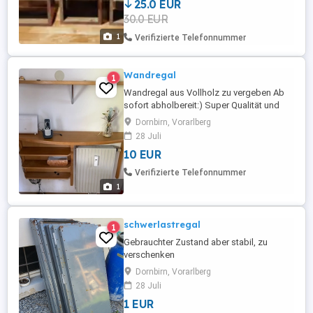
25.0 EUR
30.0 EUR
1
Verifizierte Telefonnummer
Wandregal
1
Wandregal aus Vollholz zu vergeben Ab
sofort abholbereit:) Super Qualität und
Zustand Bei Fragen oder Interesse gerne
Dornbirn, Vorarlberg
melden:)!
28 Juli
10 EUR
Verifizierte Telefonnummer
1
schwerlastregal
1
Gebrauchter Zustand aber stabil, zu
verschenken
Dornbirn, Vorarlberg
28 Juli
1 EUR