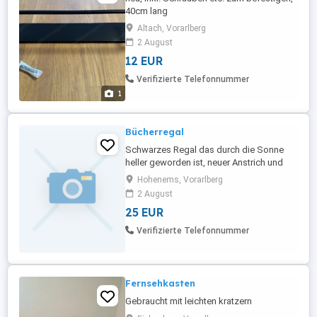
40cm lang
Altach, Vorarlberg
2 August
12 EUR
Verifizierte Telefonnummer
1
Bücherregal
Schwarzes Regal das durch die Sonne
heller geworden ist, neuer Anstrich und
dann ist das ein super schönes Regal
Hohenems, Vorarlberg
2 August
25 EUR
Verifizierte Telefonnummer
Fernsehkasten
Gebraucht mit leichten kratzern