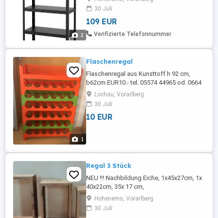
Wegzug günstig abzugeben. Keine
30 Juli
Gebrauchsspuren. Die Website von IKEA
109 EUR
liefert Antworten auf Fragen. Neupreis 129
. Rechtlicher Hinweis: Da es sich um einen
Verifizierte Telefonnummer
2
Privatverkauf handelt, ...
Flaschenregal
Flaschenregal aus Kunsttoff h 92 cm,
b62cm EUR10.- tel. 05574 44965 od. 0664
89 06 999#weihnachtsgeld
Lochau, Vorarlberg
30 Juli
10 EUR
1
Regal 3 Stück
NEU !!! Nachbildung Eiche, 1x45x27cm, 1x
40x22cm, 35x 17 cm,
Hohenems, Vorarlberg
30 Juli