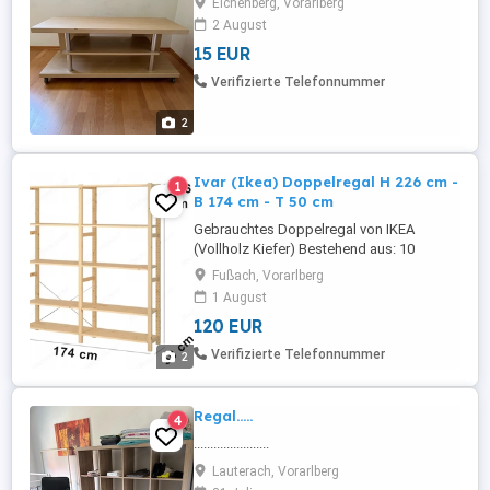
Eichenberg, Vorarlberg
2 August
15 EUR
Verifizierte Telefonnummer
2
Ivar (Ikea) Doppelregal H 226 cm -
1
B 174 cm - T 50 cm
Gebrauchtes Doppelregal von IKEA
(Vollholz Kiefer) Bestehend aus: 10
Regalböden (83 cm x 50 cm) 3 Steher (226
Fußach, Vorarlberg
cm x 50 cm) 1 Metallkreuz (stabilisiert) 40
1 August
Metallstifte (zum Regale einhängen)
120 EUR
Schnell und einfach aufzubauen. Schnell
und einfach zu verstellen. Auf Wunsch
Verifizierte Telefonnummer
2
auch mit schmalen Regalböden (42 ...
Regal.....
4
.......................
Lauterach, Vorarlberg