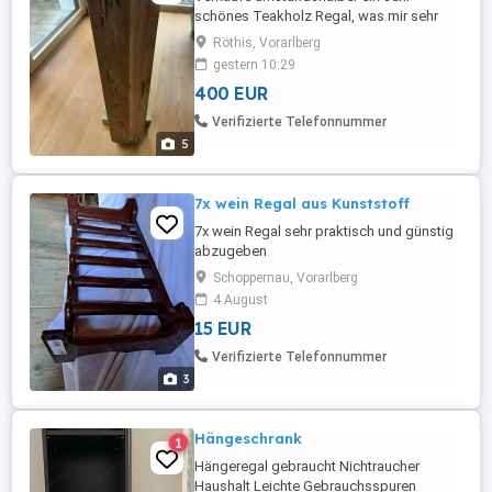
schönes Teakholz Regal, was mir sehr
lang die Treue erwiesen hatt, und jetzt
Röthis, Vorarlberg
leider weichen muss, im Umzug. Sehr
gestern 10:29
gute Verarbeitung. Top Qualität. Gut
400 EUR
tragbar. 1 Teil im ganzen. Viele kleine
Fächer zum ablegen diverser Sachen.
Verifizierte Telefonnummer
Abmessungen. Höhe: 78cm Breite:120
5
Tiefe: ...
7x wein Regal aus Kunststoff
7x wein Regal sehr praktisch und günstig
abzugeben
Schoppernau, Vorarlberg
4 August
15 EUR
Verifizierte Telefonnummer
3
Hängeschrank
1
Hängeregal gebraucht Nichtraucher
Haushalt Leichte Gebrauchsspuren