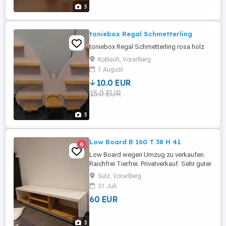
3
toniebox Regal Schmetterling
toniebox Regal Schmetterling rosa holz
Koblach, Vorarlberg
1 August
10.0 EUR
15.0 EUR
3
Low Board B 160 T 38 H 41
6
Low Board wegen Umzug zu verkaufen.
Raichfrei Tierfrei. Privatverkauf. Sehr guter
Zustand. Türen und Scharniere
Sulz, Vorarlberg
originalverpackt dabei. Siehr dann aus wie
31 Juli
auf dem FOTO AUS DEM xxxlutz Habe es
60 EUR
ohne Tueren genutzt.
3