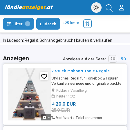
ländle
anzeiger
.at
Filter
Ludesch
In Ludesch: Regal & Schrank gebraucht kaufen & verkaufen
Anzeigen
20
50
Anzeigen auf der Seite:
2 Stück Mahona Tonie Regale
Stylisches Regal für Toniebox & Figuren
Verkaufe zwei neue und originalverpackte
Mahona Musikboxregale in Form eines
Koblach, Vorarlberg
Tipis ideal für Kinderzimmer! Perfekt für
heute 11:32
Toniebox und bis zu 34 Figuren Das Regal
20.0 EUR
bietet mehrere Ablageflächen zur sicheren
25.0 EUR
und übersichtlichen Aufbewahrung von
Tonie-Figuren. ...
4
Verifizierte Telefonnummer