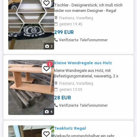
Tischler - Designerstück, ich muß mich
leider von meinem Designer - Regal
trennen - kein Platz mehr, das Regal ist
Frastanz, Vorarlberg
kompl. 170 cm breit und 88 cm hoch,
gestern 19:45
wurde von einem Tischler gefertigt,
299 EUR
neuwertig, keine Kratzer,
Befestigungsmaterial dabei,
Verifizierte Telefonnummer
2
kleine Wandregale aus Holz
1
kleine Wandregale aus Holz, mit
Befestigungsmaterial, neuwertig, 2 x
vorhanden, 28 pro Stück B 65 cm H 26 cm
Frastanz, Vorarlberg
T 18 cm
gestern 13:05
28 EUR
Verifizierte Telefonnummer
4
Teakholz Regal
Verkaufe umstandshalber ein sehr