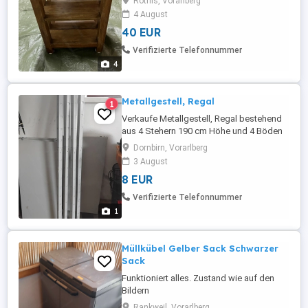
Röthis, Vorarlberg
gegen kleinen Aufschlag Transport
4 August
40 EUR
Verifizierte Telefonnummer
4
Metallgestell, Regal
1
Verkaufe Metallgestell, Regal bestehend
aus 4 Stehern 190 cm Höhe und 4 Böden
100x45 cm Das Gestell kann auch in der
Dornbirn, Vorarlberg
Höhe geteilt werden und nebeneinander
3 August
verwendet werden.
8 EUR
Verifizierte Telefonnummer
1
Müllkübel Gelber Sack Schwarzer
Sack
Funktioniert alles. Zustand wie auf den
Bildern
Rankweil, Vorarlberg