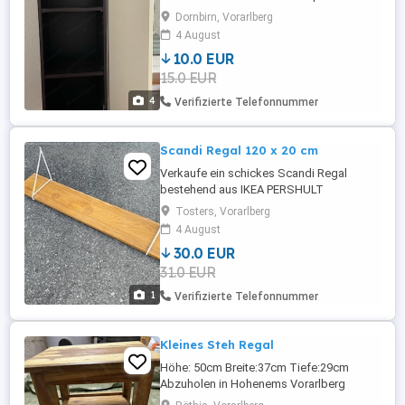
sichtbar Maße: Höhe: 122cm Breite:36cm
Dornbirn, Vorarlberg
Tiefe des Regal:29cm
4 August
10.0 EUR
15.0 EUR
4
Verifizierte Telefonnummer
Scandi Regal 120 x 20 cm
Verkaufe ein schickes Scandi Regal
bestehend aus IKEA PERSHULT
Metallwinkeln und einem Vollholz
Tosters, Vorarlberg
Eichenbrett, welches vom Tischler
4 August
stammt. Das Brett selber misst 120 x 20
30.0 EUR
cm. Bei Interesse gerne melden. Das
31.0 EUR
Regal kann jederzeit besichtigt werden.
Da es sich um einen Privatverkauf handelt,
1
Verifizierte Telefonnummer
gibt es keine ...
Kleines Steh Regal
Höhe: 50cm Breite:37cm Tiefe:29cm
Abzuholen in Hohenems Vorarlberg
Lieferung im Umkreis von Lindau möglich,