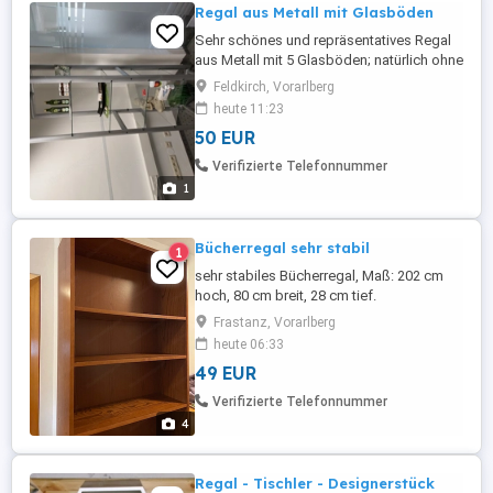
Regal aus Metall mit Glasböden
Sehr schönes und repräsentatives Regal
aus Metall mit 5 Glasböden; natürlich ohne
Inhalt; ideal für Wohnraum oder Praxis
Feldkirch, Vorarlberg
heute 11:23
50 EUR
Verifizierte Telefonnummer
1
Bücherregal sehr stabil
1
sehr stabiles Bücherregal, Maß: 202 cm
hoch, 80 cm breit, 28 cm tief.
höhenverstellbar. Dunkel Eiche.
Frastanz, Vorarlberg
Selbstabholung in Frastanz
heute 06:33
49 EUR
Verifizierte Telefonnummer
4
Regal - Tischler - Designerstück