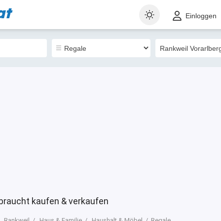
at
t
Gewerblich
Sortieren nach
Einloggen
0
ebraucht kaufen & verkaufen
Rankweil
Haus & Familie
Haushalt & Möbel
Regale