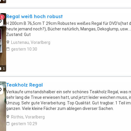
4
Regal weiß hoch robust
1
H 200cm B 76,5cm T 29cm Robustes weißes Regal für DVD's(hat 
heute jemand noch?), Bücher natürlich, Mangas, Dekoglump, usw....
Zustand: Gut
Lustenau, Vorarlberg
gestern 10:30
1
Teakholz Regal
Verkaufe umstandshalber ein sehr schönes Teakholz Regal, was m
sehr lang die Treue erwiesen hatt, und jetzt leider weichen muss, 
Umzug. Sehr gute Verarbeitung. Top Qualität. Gut tragbar. 1 Teil im
ganzen. Viele kleine Fächer zum ablegen diverser Sachen.
Abmessungen. Höhe: 78cm Breite:120 Tiefe: ...
Röthis, Vorarlberg
gestern 10:29