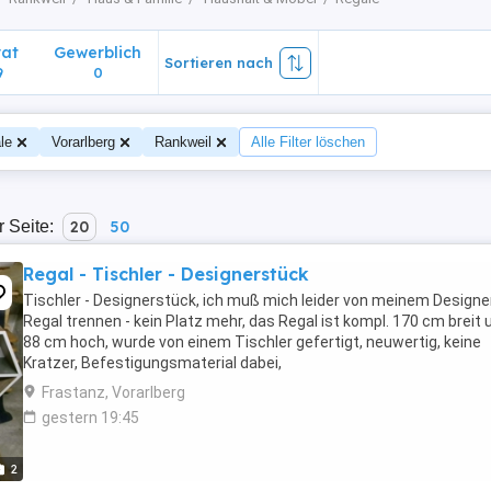
vat
Gewerblich
Sortieren nach
9
0
le
Vorarlberg
Rankweil
Alle Filter löschen
r Seite:
20
50
Regal - Tischler - Designerstück
Tischler - Designerstück, ich muß mich leider von meinem Designer
Regal trennen - kein Platz mehr, das Regal ist kompl. 170 cm breit 
88 cm hoch, wurde von einem Tischler gefertigt, neuwertig, keine
Kratzer, Befestigungsmaterial dabei,
Frastanz, Vorarlberg
gestern 19:45
2