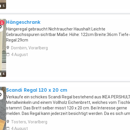
5
Hängeschrank
1
Hängeregal gebraucht Nichtraucher Haushalt Leichte
Gebrauchsspuren sichtbar Maße: Höhe: 122cm Breite:36cm Tiefe
Regal:29cm
Dornbirn, Vorarlberg
4 August
4
Scandi Regal 120 x 20 cm
Verkaufe ein schickes Scandi Regal bestehend aus IKEA PERSHUL
Metallwinkeln und einem Vollholz Eichenbrett, welches vom Tischl
stammt. Das Brett selber misst 120 x 20 cm. Bei Interesse gerne
melden. Das Regal kann jederzeit besichtigt werden. Da es sich u
einen Privatverkauf handelt, gibt es keine ...
Tosters, Vorarlberg
4 August