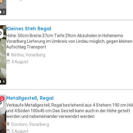
1
Kleines Steh Regal
Höhe: 50cm Breite:37cm Tiefe:29cm Abzuholen in Hohenems
Vorarlberg Lieferung im Umkreis von Lindau möglich, gegen kleinen
Aufschlag Transport
Röthis, Vorarlberg
4 August
4
Metallgestell, Regal
1
Verkaufe Metallgestell, Regal bestehend aus 4 Stehern 190 cm H
und 4 Böden 100x45 cm Das Gestell kann auch in der Höhe geteilt
werden und nebeneinander verwendet werden.
Dornbirn, Vorarlberg
3 August