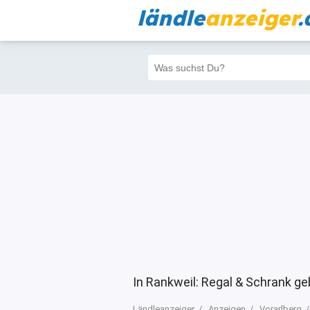
ländle
anzeiger
.
Alle
Priva
Filter
69
69
In Rankweil: Regal & Schrank g
Ländleanzeiger
Anzeigen
Vorarlberg