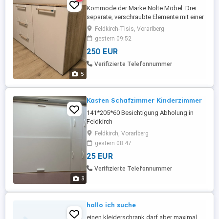
Kommode der Marke Nolte Möbel. Drei
separate, verschraubte Elemente mit einer
durchgängigen Deckplatte. Hochwertige
Feldkirch-Tisis, Vorarlberg
Ausführung mit Dekor Eiche Sonoma inkl.
gestern 09:52
Struktur. Sehr stabil und langlebig.
250 EUR
Element mit Türe Anschlag links 60 cm
Element mit drei Schubladen 60 cm
Verifizierte Telefonnummer
Elemente mit Türe Anschlag rechts ...
5
Kasten Schafzimmer Kinderzimmer
141*205*60 Besichtigung Abholung in
Feldkirch
Feldkirch, Vorarlberg
gestern 08:47
25 EUR
Verifizierte Telefonnummer
3
hallo ich suche
einen kleiderschrank darf aber maximal