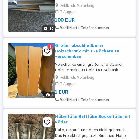
120 cm Länge. Wird doch anders
Feldkirch, Vorarlberg
umgebaut, wie geplant. Der Lift passt in
7 August
jeder Kleiderschrank, die wie zuhause
100 EUR
haben. Danke und liebe Grüße
Verifizierte Telefonnummer
10
Großer abschließbarer
1
Holzschrank mit 15 Fächern zu
verschenken
Verschenke einen großen und stabilen
Holzschrank aus Holz. Der Schrank
besteht aus 3 einzelnen
Feldkirch, Vorarlberg
Schrankelementen, die miteinander
7 August
verschraubt werden können. Insgesamt
1 EUR
verfügt er über 15 Fächer mit
2
Einlegeböden und bietet viel Stauraum
Verifizierte Telefonnummer
ideal für Keller, Garage, Werkstatt, Büro
oder Lager. Alle drei ...
Möbelfüße Bettfüße Sockelfüße mit
Räder
Hallo, gekauft und doch nicht gebraucht.
Das Projekt ist geplatzt. Sind neu, Höhe