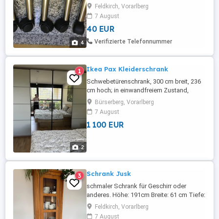
26 cm. Vielen Dank Liebe Grüße
Feldkirch, Vorarlberg
7 August
40 EUR
Verifizierte Telefonnummer
4
Ikea Pax Kleiderschrank
1
Schwebetürenschrank, 300 cm breit, 236
cm hoch; in einwandfreiem Zustand,
weniger als ein Jahr alt. Ausgestattet mit
Bürserberg, Vorarlberg
11 Schubladen, einem ausziehbaren
7 August
Hosenhalter und 2 Kleiderstangen.
1 100 EUR
2
Schrank Jusk
3
schmaler Schrank für Geschirr oder
anderes. Höhe: 191cm Breite: 61 cm Tiefe:
35 cm
Feldkirch, Vorarlberg
7 August