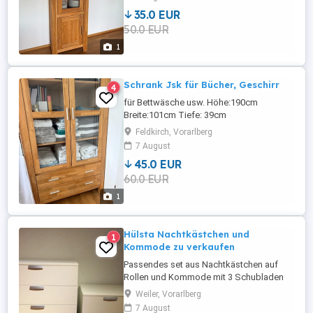
35.0 EUR
50.0 EUR
1
Schrank Jsk für Bücher, Geschirr
4
für Bettwäsche usw. Höhe:190cm
Breite:101cm Tiefe: 39cm
Feldkirch, Vorarlberg
7 August
45.0 EUR
60.0 EUR
1
Hülsta Nachtkästchen und
1
Kommode zu verkaufen
Passendes set aus Nachtkästchen auf
Rollen und Kommode mit 3 Schubladen
aus Vollholz Hochwertig mit leichten
Weiler, Vorarlberg
Gebrauchsspuren , weiß Marke Hülsta
7 August