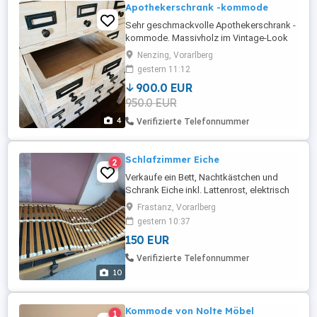
Apothekerschrank -kommode
Sehr geschmackvolle Apothekerschrank -
kommode. Massivholz im Vintage-Look
(Hellbeige cremeweiß). Breite 100cm,
Nenzing, Vorarlberg
Höhe 130cm, Tiefe 40cm. 18
gestern 11:12
Schublädchen (Innenmaß jeweils
900.0 EUR
27,5x23x7cm) inkl.
950.0 EUR
Beschriftungsmöglichkeit aus schwarzem
Metall. Neupreis war EUR 1.235,- Machen
4
Verifizierte Telefonnummer
Sie mir ein vernünftiges, seriöses ...
Schlafzimmer Eiche
2
Verkaufe ein Bett, Nachtkästchen und
Schrank Eiche inkl. Lattenrost, elektrisch
verstellbar Bett: 207 cm x 100 cm Schrank:
Frastanz, Vorarlberg
221 cm hoch, 152 cm breit, 63 cm
gestern 10:37
Nachttisch: 59 cm hoch, 44 cm breit, 38
150 EUR
cm tief Selbstabholung in Frastanz
Verifizierte Telefonnummer
10
Kommode von Nolte Möbel
1