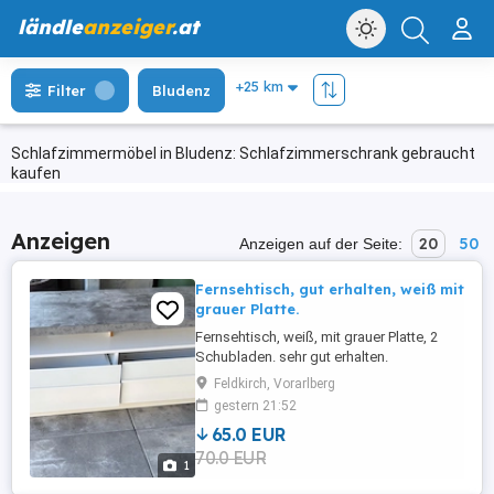
ländle
anzeiger
.at
Filter
Bludenz
Schlafzimmermöbel in Bludenz: Schlafzimmerschrank gebraucht
kaufen
Anzeigen
20
50
Anzeigen auf der Seite:
Fernsehtisch, gut erhalten, weiß mit
grauer Platte.
Fernsehtisch, weiß, mit grauer Platte, 2
Schubladen. sehr gut erhalten.
Feldkirch, Vorarlberg
gestern 21:52
65.0 EUR
70.0 EUR
1