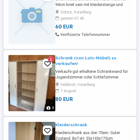
94cm breit sein mit kleiderstange und
fächer eventuell auch schubladen und
Götzis, Vorarlberg
sorry müsste zerlegt gebracht werden
gestern 07:45
nach götzis
60 EUR
Verifizierte Telefonnummer
Schrank (von Lutz-Möbel) zu
1
verkaufen!
Verkaufe gut erhaltene Schrankwand für
Jugendzimmer oder Schlafzimmer.
Feldkirch, Vorarlberg
7 August
80 EUR
3
Kleiderschrank
Kleiderschrank aus den 70ern. Guter
Zustand. BxTxH: 55x145x175cm