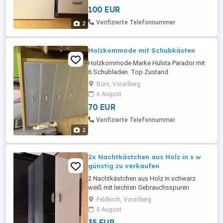
Maße Nachtkästchen Höhe 47 cm Breite
100 EUR
50 cm tiefe 39 cm Maße Kommode Höhe
74 cm Breite 70 cm tiefe 39 cm Bei Fragen
Verifizierte Telefonnummer
2
gerne melden
Holzkommode mit Schubkästen
Holzkommode Marke Hülsta Parador mit
6 Schubladen. Top Zustand
Bürs, Vorarlberg
6 August
70 EUR
Verifizierte Telefonnummer
2
2x Nachtkästchen aus Holz in s w
günstig zu verkaufen
2 Nachtkästchen aus Holz in schwarz
weiß mit leichten Gebrauchsspuren
günstig zu verkaufen. Maße: 65cm L 40cm
Feldkirch, Vorarlberg
B 40cm H Selbstabholung in Feldkirch-
5 August
Tosters
35 EUR