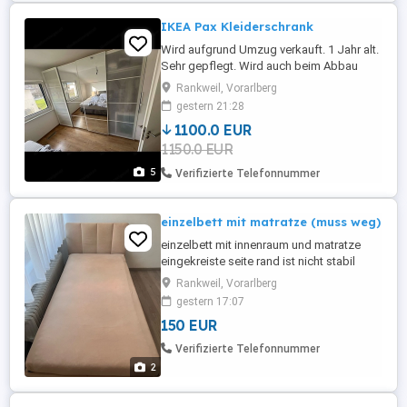
IKEA Pax Kleiderschrank
Wird aufgrund Umzug verkauft. 1 Jahr alt.
Sehr gepflegt. Wird auch beim Abbau
geholfen (Selbstabbau) höhe 236 länge
Rankweil, Vorarlberg
300, sie können auch einzeln gekauft
gestern 21:28
werden
1100.0 EUR
1150.0 EUR
5
Verifizierte Telefonnummer
einzelbett mit matratze (muss weg)
einzelbett mit innenraum und matratze
eingekreiste seite rand ist nicht stabil
(siehe bild)
Rankweil, Vorarlberg
gestern 17:07
150 EUR
Verifizierte Telefonnummer
2