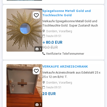
Ökologisch - Recycelt 15 Stück ...
Spiegelsonne Metall Gold und
Tischleuchte Gold
Verkaufe Spiegelsonne Metall Gold und
Tischleuchte Gold. Super Zustand! Auch
Einzeln zu erwerben: Spiegelsonne: 40
Dornbirn, Vorarlberg
Tischleuchte: 40
heute 09:51
80.0 EUR
90.0 EUR
3
Verifizierte Telefonnummer
VERKAUFE ARZNEISCHRANK
Verkaufe Arzneischrank aus Edelstahl 25 x
25 x 12 cm B/H/ T.
Dornbirn, Vorarlberg
heute 09:51
20 EUR
3