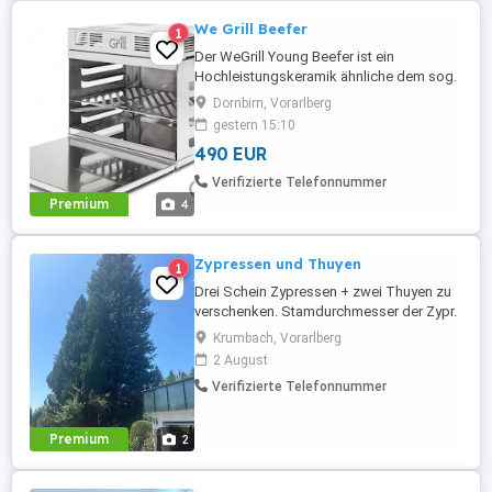
We Grill Beefer
1
Der WeGrill Young Beefer ist ein
Hochleistungskeramik ähnliche dem sog.
Beefer - Grill mit drei Infrarot Brennern. Die
Dornbirn, Vorarlberg
Brenner erzeugen bis zu 850 C und ähneln
gestern 15:10
dadurch mit Bezug auf die Leistung einem
490 EUR
Holzkohlegrill. Der gravierende Vorteil ist
jedoch, dass die Brenner im Grill oben
Verifizierte Telefonnummer
befestigt sind ...
Premium
4
Zypressen und Thuyen
1
Drei Schein Zypressen + zwei Thuyen zu
verschenken. Stamdurchmesser der Zypr.
ca. 40 cm, ca. 15 m hoch. Bedingung: Die
Krumbach, Vorarlberg
Gehölze müssen fachgerecht gefällt
2 August
werden und sämtliches Abholz muss
Verifizierte Telefonnummer
mitgenommen werden. Fällung erst nach
dem letzten Heuschnit.
Premium
2