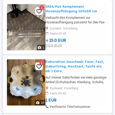
IKEA Pax Komplement
1
Hosenaufhängung 100x58 cm
Verkaufe das Komplement zur
Hosenaufhängung passend für den Pax-
Schrank 100x58 cm Tier- und rauchfreier
Dornbirn, Vorarlberg
Haushalt, Privatverkauf
heute 09:43
15.0 EUR
20.0 EUR
1
Dekoration Geschenk: Feier, Fest,
1
Geburtstag, Hochzeit, Taufe etc.
ab 1 Euro
Auf meiner Seite finden sie viele günstige
Artikel (Schulsachen, Kleidung, Schuhe,
Spiele, Bücher, DVDs, CDs, Haushalts- und
Rankweil, Vorarlberg
Dekoartikel) in toller Qualität ab 1 Euro!
heute 09:42
Preise entnehmen Sie bitte den
1 EUR
Einzelanzeigen oder fragen im Chat bei
10
mir nach. Kleidung: Adidas, Calvin Klein,
Verifizierte Telefonnummer
Desigual, Esprit, Quiksilver, ...