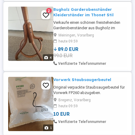
Bugholz Garderobenständer
2
Kleiderständer im Thonet Stil
Verkaufe einen schönen freistehenden
Garderobenständer aus Bugholz im
klassischen Thonet- Alt-Wien-Stil.
Meiningen, Vorarlberg
Dekorative geschwungene Haken, stabiler
heute 09:59
Stand und schöner dunkler Holzton. Ideal
89.0 EUR
für Vorraum, Büro, Praxis oder Vintage-
99.0 EUR
Einrichtung. Maße: Höhe ca. 180 cm
4
Fußdurchmesser ca. 50 cm Durchmesser
Verifizierte Telefonnummer
...
Vorwerk Staubsaugerbeutel
Original verpackte Staubsaugerbeutel für
Vorwerk FP260 abzugeben.
Bregenz, Vorarlberg
heute 09:59
10 EUR
Verifizierte Telefonnummer
1