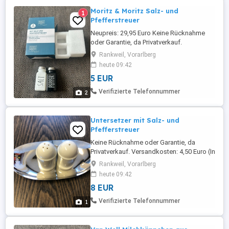
Moritz & Moritz Salz- und
1
Pfefferstreuer
Neupreis: 29,95 Euro Keine Rücknahme
oder Garantie, da Privatverkauf.
Versandkosten: 4,80 Euro (mit
Rankweil, Vorarlberg
Sendungsnummer) Viele günstige Artikel
heute 09:42
(Kleidung, Spiele, Bücher) finden sie noch
5 EUR
auf meiner Seite!
Verifizierte Telefonnummer
2
Untersetzer mit Salz- und
Pfefferstreuer
Keine Rücknahme oder Garantie, da
Privatverkauf. Versandkosten: 4,50 Euro (In
das Paket passen 5-6 Bücher) Viele
Rankweil, Vorarlberg
günstige Artikel (Kleidung, Spiele, Bücher)
heute 09:42
finden sie noch auf meiner Seite!
8 EUR
Verifizierte Telefonnummer
1