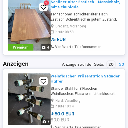
Schöner alter Esstisch - Massivholz,
2
mit Schublade
sehr schöner, schlichter alter Tisch
Esstisch Schreibtisch in gutem Zustand,
Echtholz, massiv Mit großer Schublade
Bregenz, Vorarlberg
Länge 120 cm Breit 75 cm Höhe 74 cm
heute 08:58
kürzlich second hand gekauft um 160 Er
75 EUR
passt leider nicht in meinen kleinen
Essbereich Bezahlung bar bei Abholung
Verifizierte Telefonnummer
Premium
4
Anzeigen
20
50
Anzeigen auf der Seite:
Weinflaschen Präsentation Ständer
Halter
Ständer Stahl für 8 Flaschen
Weinflaschen. Flaschen nicht inkludiert!
Hard, Vorarlberg
heute 10:14
50.0 EUR
80.0 EUR
3
Verifizierte Telefonnummer