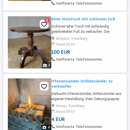
Designobjekt. Zustand: sehr gut bis
Verifizierte Telefonnummer
nahezu ...
Alter Holztisch mit schönem Fuß
2
Schöner alter Tisch mit aufwendig
gearbeiteten Fuß zu verkaufen. Die
Tischplatte braucht etwas Liebe und
Bregenz, Vorarlberg
handwerkliches Geschick zur
heute 09:59
Aufarbeitung.
100 EUR
Verifizierte Telefonnummer
3
Ofenanzünder Grillanzünder zu
verkaufen
Verkaufe Ofenanzünder, Grillanzünder aus
eigener Herstellung. Kein Zeitungspapier
oder Papiermüll mehr um das Holz
Bezau, Vorarlberg
anzuzünden! Benutze nur noch eines der
heute 09:57
Grillanzünder aus Eierkarton, Sägespähne
4 EUR
und Wachs. - Brenndauer 7-10 Minuten -
Kein Diesel oder Benzingeruch -
Verifizierte Telefonnummer
4