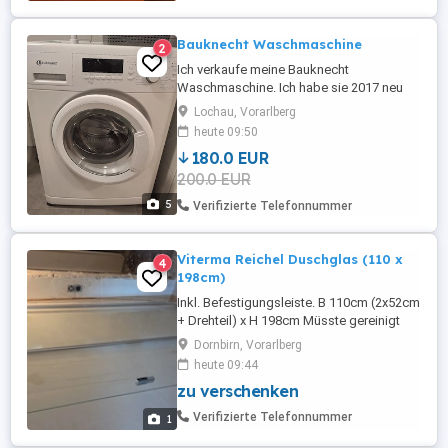
Bauknecht Waschmaschine
2
Ich verkaufe meine Bauknecht
Waschmaschine. Ich habe sie 2017 neu
gekauft. Sie ist voll funktionsfähig und ich
Lochau, Vorarlberg
gebe sie nur her, weil sie von den Maßen
heute 09:50
her nicht zu meinem Trocknerturm passt.
180.0 EUR
Die Maße sind LxBxH 50x60x85cm Modell:
200.0 EUR
WA Star 77 EX Super-E Bauknecht Nur an
Selbstabholer.
5
Verifizierte Telefonnummer
Viterma Reichel Duschglas (110 x
4
198cm)
Inkl. Befestigungsleiste. B 110cm (2x52cm
+ Drehteil) x H 198cm Müsste gereinigt
werden, da sie bei uns auf der Baustelle
Dornbirn, Vorarlberg
einiges an Staub abbekommen hat, aber
heute 09:44
ansonsten ist die Duschwand in gutem
zu verschenken
Zustand - keine Kratzer oder Macken.
Selbstabholung in Dornbirn.
Verifizierte Telefonnummer
1