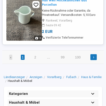
Van Well Milchkännchen aus
Porzellan
Keine Rücknahme oder Garantie, da
Privatverkauf. Versandkosten: 5,10 Euro
(mit Sendungsnummer) Viele günstige
Rankweil, Vorarlberg
Artikel (Kleidung, Spiele, Bücher) finden
heute 09:42
sie noch auf meiner Seite!
2 EUR
Verifizierte Telefonnummer
3
›
‹
1
2
…
99
100
Ländleanzeiger
Anzeigen
Vorarlberg
Fußach
Haus & Familie
Haushalt & Möbel
Kategorien
Haushalt & Möbel