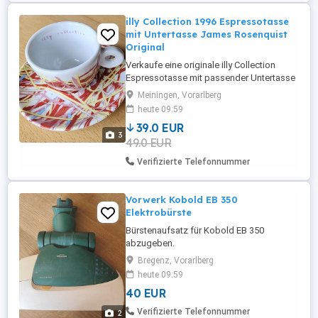
illy Collection 1996 Espressotasse
mit Untertasse James Rosenquist
Original
Verkaufe eine originale illy Collection
Espressotasse mit passender Untertasse
aus der begehrten Künstlerkollektion
Meiningen, Vorarlberg
1996. Motiv: The Italian Riviera Original illy
heute 09:59
Collection 1996 Künstler: James
39.0 EUR
Rosenquist "The Italian Riviera"
3
49.0 EUR
Hochwertiges Hartporzellan von
Winterling Germany Mit original passender
Verifizierte Telefonnummer
...
Vorwerk Kobold EB 350
Elektrobürste
Bürstenaufsatz für Kobold EB 350
abzugeben.
Bregenz, Vorarlberg
heute 09:59
40 EUR
Verifizierte Telefonnummer
2