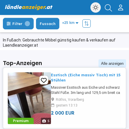
ländle
anzeiger
.at
Filter
Fussach
In Fußach: Gebrauchte Möbel günstig kaufen & verkaufen auf
Laendleanzeiger.at
Top-Anzeigen
Alle anzeigen
Esstisch (Eiche massiv Tisch) mit 15
Stühlen
Massiver Esstisch aus Eiche und schwarz
Stahl Füße. 3m lang und 129,5 cm breit ca
5 cm Stärke. 15 Stühle vom Tischler
Röthis, Vorarlberg
massiv Medaillon-Stuhl im Louis-XVI-Stil.
gestern 13:13
2 000 EUR
Premium
5