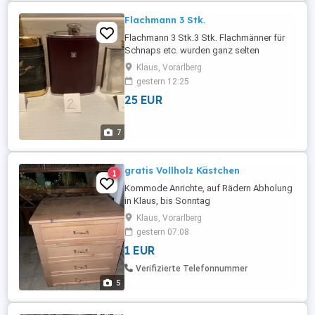
Flachmann 3 Stk.
Flachmann 3 Stk.3 Stk. Flachmänner für
Schnaps etc. wurden ganz selten
gebraucht.Nr. 1: Innen Glas, außen
Klaus, Vorarlberg
Messing und Stoff mit Wildenten,
gestern 12:25
abschraubbare Kappe als Trinkbecher,
25 EUR
EUR 25,00Nr. 2: Edelstahl außen Leder
ummantelt, 35,00EURNr. 3: Edelstahl,
handgefertigt in England, Inschrift am
7
Boden, EUR ...
gratis Vollholz Kästchen
1
Kommode Anrichte, auf Rädern Abholung
in Klaus, bis Sonntag
Klaus, Vorarlberg
gestern 07:08
1 EUR
Verifizierte Telefonnummer
5