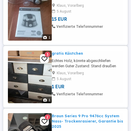
Klaus, Vorarlberg
5 August
15 EUR
Verifizierte Telefonnummer
1
gratis Kästchen
3
Echtes Holz, könnte abgeschliefen
werden Guter Zustand: Stand draußen
geschützt in der Garage zu verschenken
Klaus, Vorarlberg
Selbstabholung in Klaus
5 August
1 EUR
Verifizierte Telefonnummer
1
Braun Series 9 Pro 9476cc System
2
Nass- Trockenrasierer, Garantie bis
2025