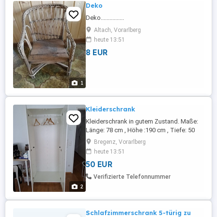
Deko
Deko................
Altach, Vorarlberg
heute 13:51
8 EUR
1
Kleiderschrank
Kleiderschrank in gutem Zustand. Maße:
Länge: 78 cm , Höhe :190 cm , Tiefe: 50
cm
Bregenz, Vorarlberg
heute 13:51
50 EUR
Verifizierte Telefonnummer
2
Schlafzimmerschrank 5-türig zu