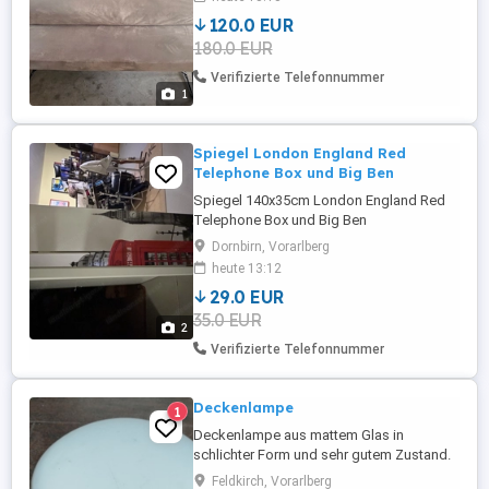
120.0 EUR
180.0 EUR
Verifizierte Telefonnummer
1
Spiegel London England Red
Telephone Box und Big Ben
Spiegel 140x35cm London England Red
Telephone Box und Big Ben
Dornbirn, Vorarlberg
heute 13:12
29.0 EUR
35.0 EUR
2
Verifizierte Telefonnummer
Deckenlampe
1
Deckenlampe aus mattem Glas in
schlichter Form und sehr gutem Zustand.
Durchmesser ca. 30 cm und Einbau Höhe
Feldkirch, Vorarlberg