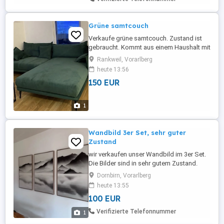
Grüne samtcouch
Verkaufe grüne samtcouch. Zustand ist
gebraucht. Kommt aus einem Haushalt mit
Katzen.
Rankweil, Vorarlberg
heute 13:56
150 EUR
1
Wandbild 3er Set, sehr guter
Zustand
wir verkaufen unser Wandbild im 3er Set.
Die Bilder sind in sehr gutem Zustand.
Größe (je Bild): 90x60 cm
Dornbirn, Vorarlberg
heute 13:55
100 EUR
Verifizierte Telefonnummer
1