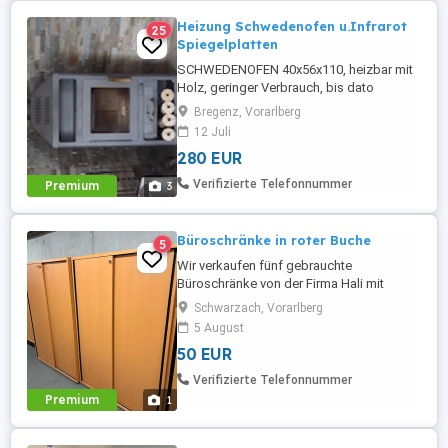
Heizung Schwedenofen u.Infrarot
25
Spiegelplatten
SCHWEDENOFEN 40x56x110, heizbar mit
Holz, geringer Verbrauch, bis dato
verwendet mit Gkasplatte Ofentohr
Bregenz, Vorarlberg
u.Kaminbesteck 2 INFRAROT
12 Juli
Spiegelplatten 50x70 pro 50 pro Stück für
280 EUR
ca.15 bis 20 m2 geeignet kaum gebraucht
benötigt nur normale Steckdose ALLES
Verifizierte Telefonnummer
Premium
3
NUR FÜR SELBSTABHOLER
Büroschränke in roter Buche
5
Wir verkaufen fünf gebrauchte
Büroschränke von der Firma Hali mit
Schiebetüren in roter Buche mit Sockel.
Schwarzach, Vorarlberg
Die Schränke bieten viel Stauraum für
5 August
Ordner (4 Ordnerhöhen), Unterlagen oder
50 EUR
Büromaterial. Sie befinden sich in einem
guten gebrauchten Zustand mit
Verifizierte Telefonnummer
altersüblichen Gebrauchsspuren. Maße:
Premium
1
ca. 100x150x44 ...