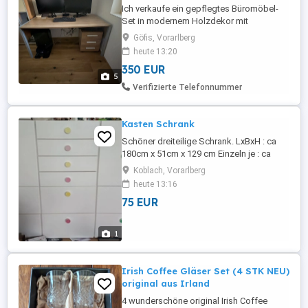
Ich verkaufe ein gepflegtes Büromöbel-
Set in modernem Holzdekor mit
anthrazitfarbenen Fronten. Das Set eignet
Göfis, Vorarlberg
sich ideal für Homeoffice, Arbeitszimmer
heute 13:20
oder Büro und bietet viel Stauraum. Das
350 EUR
Set besteht aus: Schreibtisch * Maße: 160
5
80 75 cm (B T H) Rollcontainer * Maße: 43
Verifizierte Telefonnummer
50 55,5 ...
Kasten Schrank
Schöner dreiteilige Schrank. LxBxH : ca
180cm x 51cm x 129 cm Einzeln je : ca
60cm x 51cm x 129cm
Koblach, Vorarlberg
heute 13:16
75 EUR
1
Irish Coffee Gläser Set (4 STK NEU)
original aus Irland
4 wunderschöne original Irish Coffee