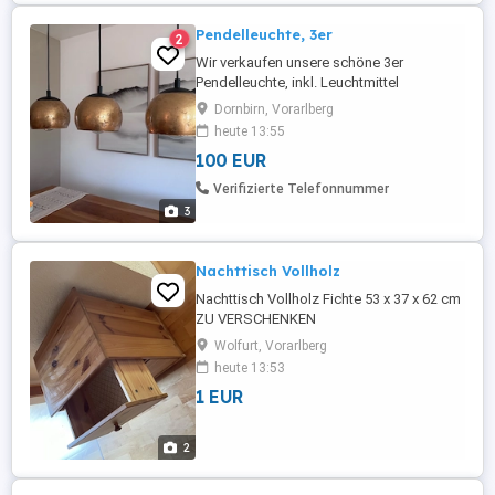
Pendelleuchte, 3er
2
Wir verkaufen unsere schöne 3er
Pendelleuchte, inkl. Leuchtmittel
(warmweiß), für den Esstisch. Sie macht
Dornbirn, Vorarlberg
eine angenehme Atmosphäre und ist ein
heute 13:55
Blickfang im Raum.
100 EUR
Verifizierte Telefonnummer
3
Nachttisch Vollholz
Nachttisch Vollholz Fichte 53 x 37 x 62 cm
ZU VERSCHENKEN
Wolfurt, Vorarlberg
heute 13:53
1 EUR
2