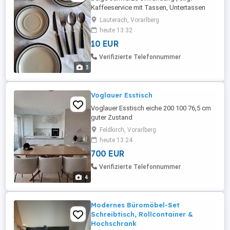
Kaffeeservice mit Tassen, Untertassen
und Dessertteller. Besteck gibt es gratis
Lauterach, Vorarlberg
dazu.
heute 13:32
10 EUR
Verifizierte Telefonnummer
3
Voglauer Esstisch
Voglauer Esstisch eiche 200 100 76,5 cm
guter Zustand
Feldkirch, Vorarlberg
heute 13:24
700 EUR
Verifizierte Telefonnummer
4
Modernes Büromöbel-Set
Schreibtisch, Rollcontainer &
Hochschrank