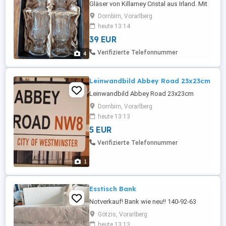
Gläser von Killarney Cristal aus Irland. Mit
schönem eingeschliffenem Muster. Die
Dornbirn, Vorarlberg
Gläser sind neu ungebraucht. Maße 15cm
heute 13:14
hoch Durchmesser oben 7cm
39 EUR
Verifizierte Telefonnummer
4
Leinwandbild Abbey Road 23x23cm
Leinwandbild Abbey Road 23x23cm
Dornbirn, Vorarlberg
heute 13:13
5 EUR
Verifizierte Telefonnummer
1
Esstisch Bank
Notverkauf! Bank wie neu!! 140-92-63
Götzis, Vorarlberg
heute 13:13