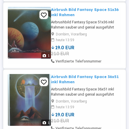
nicht im Verkauf ...
Airbrush Bild Fantasy Space 51x36
inkl Rahmen
Airbrushbild Fantasy Space 51x36 inkl
Rahmen sauber und genial ausgeführt
Dornbirn, Vorarlberg
heute 13:59
19.0 EUR
21.0 EUR
1
Verifizierte Telefonnummer
Airbrush Bild Fantasy Space 36x51
inkl Rahmen
Airbrushbild Fantasy Space 36x51 inkl
Rahmen sauber und genial ausgeführt
Dornbirn, Vorarlberg
heute 13:59
19.0 EUR
21.0 EUR
1
Verifizierte Telefonnummer