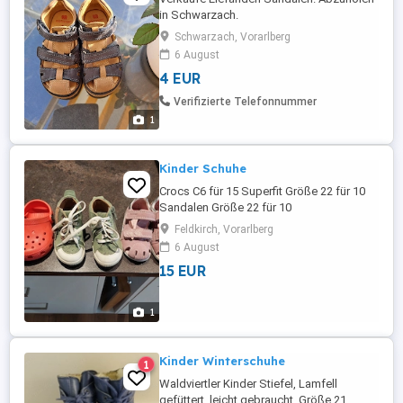
in Schwarzach.
Schwarzach, Vorarlberg
6 August
4 EUR
Verifizierte Telefonnummer
1
Kinder Schuhe
Crocs C6 für 15 Superfit Größe 22 für 10
Sandalen Größe 22 für 10
Feldkirch, Vorarlberg
6 August
15 EUR
1
Kinder Winterschuhe
1
Waldviertler Kinder Stiefel, Lamfell
gefüttert, leicht gebraucht. Größe 21