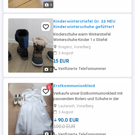
3
Kinderwinterstiefel Gr. 26 NEU
Kinderwinterschuhe gefüttert
Kinderschuhe warm Winterstiefel
Winterschuhe Kinder 1 x Stiefel
Kimberfeel (braun schwarz) , neu &
Bregenz, Vorarlberg
ungetragen 1 x Stiefel (blau schwarz),
3 August
neuwertig
15 EUR
Verifizierte Telefonnummer
2
Erstkommunionkleid
1
Verkaufe unser Erstkommunionkleid mit
passendem Bolero und Schuhe in der
Größe 32 (sind groß geschnitten)
Lauterach, Vorarlberg
3 August
90.0 EUR
100.0 EUR
3
Verifizierte Telefonnummer