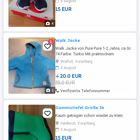
6 August
Nicht verhandelbar.
15 EUR
4
Walk Jacke
1
Walk Jacke von Pure Pure 1-2 Jahre, ca Gr.
74 Farbe: Türkis Mit praktischem
Reißverschluss (zieht nicht rein)
Wolfurt, Vorarlberg
6 August
20.0 EUR
35.0 EUR
2
Verifizierte Telefonnummer
Gummistiefel Größe 36
Kaum getragen schon wieder zu klein.
Feldkirch, Vorarlberg
5 August
15 EUR