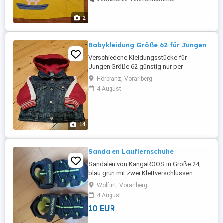
2
Babykleidung Größe 62 für Jungen
Verschiedene Kleidungsstücke für
Jungen Größe 62 günstig nur per
Selbstabholung zu verkaufen!!! Bei
Hörbranz, Vorarlberg
Interesse gerne melden.
4 August
14
Sandalen Lauflernschuhe
Sandalen von KangaROOS in Größe 24,
blau grün mit zwei Klettverschlüssen
Wolfurt, Vorarlberg
4 August
10 EUR