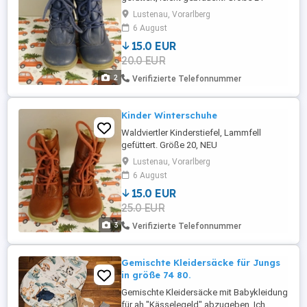
Lustenau, Vorarlberg
6 August
15.0 EUR
20.0 EUR
2
Verifizierte Telefonnummer
Kinder Winterschuhe
Waldviertler Kinderstiefel, Lammfell
gefüttert. Größe 20, NEU
Lustenau, Vorarlberg
6 August
15.0 EUR
25.0 EUR
3
Verifizierte Telefonnummer
Gemischte Kleidersäcke für Jungs
in größe 74 80.
Gemischte Kleidersäcke mit Babykleidung
für ah "Kässelegeld" abzugeben. Ich