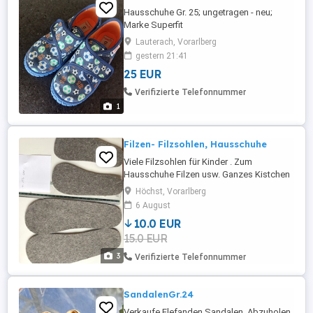
Hausschuhe Gr. 25; ungetragen - neu;
Marke Superfit
Lauterach, Vorarlberg
gestern 21:41
25 EUR
Verifizierte Telefonnummer
1
Filzen- Filzsohlen, Hausschuhe
Viele Filzsohlen für Kinder . Zum
Hausschuhe Filzen usw. Ganzes Kistchen
Höchst, Vorarlberg
6 August
10.0 EUR
15.0 EUR
3
Verifizierte Telefonnummer
SandalenGr.24
Verkaufe Elefanden Sandalen. Abzuholen