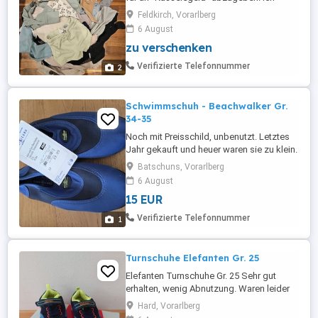
vergebe mehrere gemischte Säcke mit
Feldkirch, Vorarlberg
Babykleidung in der Größe 74 80. Abgabe
6 August
nur in ganzen Säcken Paketen. In jedem
zu verschenken
Sack enthalten: kurze Hosen lange Hosen
Shirts (langarm & kurzarm) Pullover
Verifizierte Telefonnummer
2
Strumpfhosen Bodys (langarm ...
Schwimmschuh - Beachwalker Gr.
34-35
Noch mit Preisschild, unbenutzt. Letztes
Jahr gekauft und heuer waren sie zu klein.
Batschuns, Vorarlberg
6 August
15 EUR
Verifizierte Telefonnummer
1
Turnschuhe Elefanten Gr. 25
Elefanten Turnschuhe Gr. 25 Sehr gut
erhalten, wenig Abnutzung. Waren leider
viel zu schnell zu klein. Können gerne
Hard, Vorarlberg
besichtigt und probiert werden. Fixpreis.