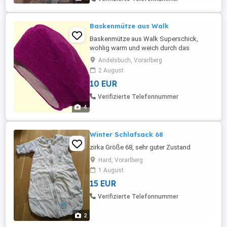
Baskenmütze aus Walk
Baskenmütze aus Walk Superschick,
wohlig warm und weich durch das
kuschelige Jersey-Futter. - Bioqualität,
Andelsbuch, Vorarlberg
GOTS zertifiziert - Gr.52 - Farbe
2 August
Brombeere - Futter: Jersey, 100 %
10 EUR
Baumwolle (k.b.A.) 10,- gebraucht, sehr
guter Zustand Privatverkauf, keine
Verifizierte Telefonnummer
Rücknahme, keine Garantie Anfrage gerne
4
auch ...
Winter Schlafsack 68
zirka Größe 68, sehr guter Zustand
Hard, Vorarlberg
1 August
15 EUR
Verifizierte Telefonnummer
2