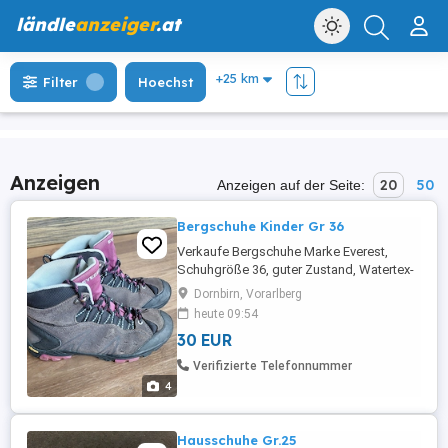
ländle
anzeiger
.at
Filter
Hoechst
Anzeigen
20
50
Anzeigen auf der Seite:
Bergschuhe Kinder Gr 36
Verkaufe Bergschuhe Marke Everest,
Schuhgröße 36, guter Zustand, Watertex-
Membran, Fibram-Sohle
Dornbirn, Vorarlberg
heute 09:54
30 EUR
Verifizierte Telefonnummer
4
Hausschuhe Gr.25