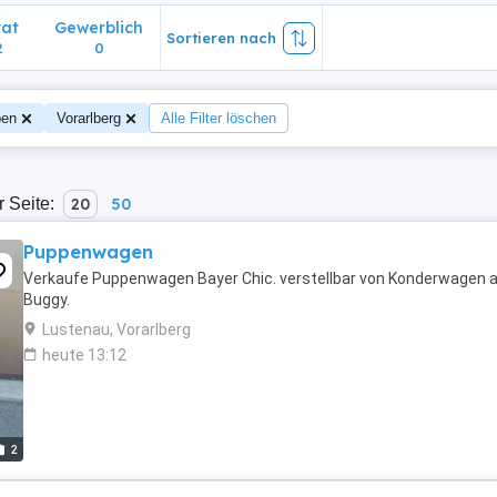
vat
Gewerblich
Sortieren nach
2
0
pen
Vorarlberg
Alle Filter löschen
r Seite:
20
50
Puppenwagen
Verkaufe Puppenwagen Bayer Chic. verstellbar von Konderwagen 
Buggy.
Lustenau, Vorarlberg
heute 13:12
2