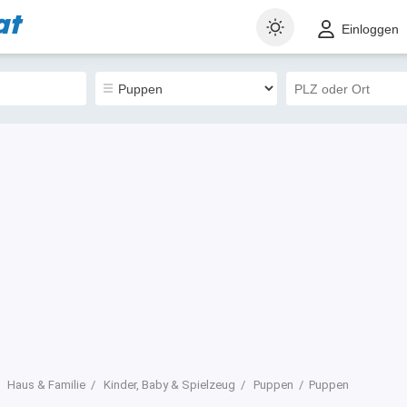
at
t
Gewerblich
Sortieren nach
Einloggen
0
Haus & Familie
Kinder, Baby & Spielzeug
Puppen
Puppen