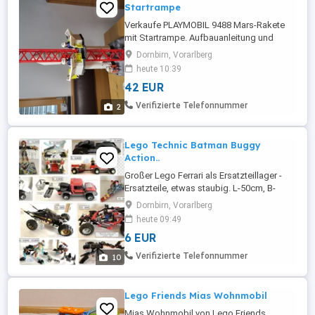
Startrampe
Verkaufe PLAYMOBIL 9488 Mars-Rakete
mit Startrampe. Aufbauanleitung und
Originalverpackung vorhanden.
Dornbirn, Vorarlberg
Selbstabholung in Dornbirn-
heute 10:39
Haselstauden.
42 EUR
Verifizierte Telefonnummer
2
Lego Technic Batman Buggy
Action..
Großer Lego Ferrari als Ersatzteillager -
Ersatzteile, etwas staubig. L-50cm, B-
24cm - 46 . Lego City Nr. 60079
Dornbirn, Vorarlberg
Weltraumjet mit Transporter und Auto.
heute 09:49
Inkl. Verpackung und Anleitungen. Es sieht
6 EUR
aus als hätten die Kids alle Teile zum
aufbauen gehabt, ich kann aber nicht
Verifizierte Telefonnummer
10
garantieren ob dies oder das andere ...
Lego Friends Mias Wohnmobil
Mias Wohnmobil von Lego Friends.