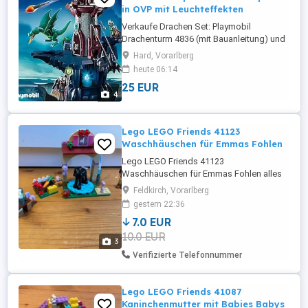
in OVP mit Leuchteffekten
Verkaufe Drachen Set: Playmobil
Drachenturm 4836 (mit Bauanleitung) und
Drachenkatapult 4840, beide Sets sind in
Hard, Vorarlberg
einem guten Zustand und vollständig in
heute 06:14
ihren Originalkartons. Wie auf den Fotos
25 EUR
zu sehen, funktionieren sowohl das
4
Drachenlicht beim Turm als auch der LED-
Leuchteffekt beim Zubehör des Katapults
...
Lego LEGO Friends 41123
Waschhäuschen für Emmas Fohlen
Lego LEGO Friends 41123
Waschhäuschen für Emmas Fohlen alles
vorhanden wie neu Pferde Waschstation
Feldkirch, Vorarlberg
Fohlen PS: schau dir doch auch meine
gestern 22:36
anderen Legoanzeigen an. In den
7.0 EUR
nächsten Tagen wird noch vieles online
10.0 EUR
gehen (city...)
3
Verifizierte Telefonnummer
Lego LEGO Friends 41087
Kaninchenmutter mit Babies Babys