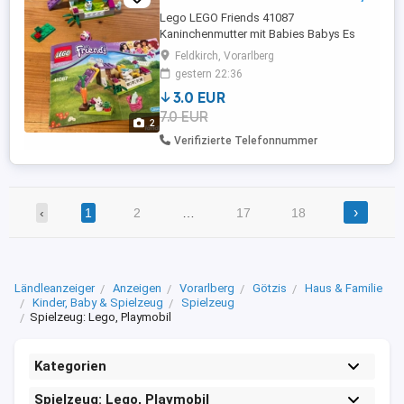
Lego LEGO Friends 41087
Kaninchenmutter mit Babies Babys Es
fehlt 1 Karotte und Babyflasche der Rest
Feldkirch, Vorarlberg
ist vorhanden. sonst wie neu PS: schau dir
gestern 22:36
doch auch meine anderen Legoanzeigen
3.0 EUR
an. In den nächsten Tagen wird noch
7.0 EUR
vieles online gehen (city...)
2
Verifizierte Telefonnummer
›
‹
1
2
…
17
18
Ländleanzeiger
Anzeigen
Vorarlberg
Götzis
Haus & Familie
Kinder, Baby & Spielzeug
Spielzeug
Spielzeug: Lego, Playmobil
Kategorien
Spielzeug: Lego, Playmobil