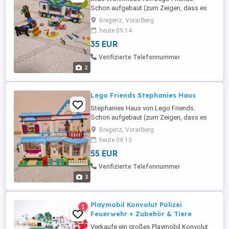
Schon aufgebaut (zum Zeigen, dass es
prinzipiell vollständig ist). Anleitung haben
Bregenz, Vorarlberg
wir nicht mehr, kann aber runtergeladen
heute 09:14
werden. Ein paar Kleinteile fehlen.
35 EUR
Verifizierte Telefonnummer
2
Lego Friends Stephanies Haus
Stephanies Haus von Lego Friends.
Schon aufgebaut (zum Zeigen, dass es
prinzipiell vollständig ist). Anleitung haben
Bregenz, Vorarlberg
wir nicht mehr, kann aber runtergeladen
heute 09:13
werden. Ein paar Kleinteile fehlen.
55 EUR
Verifizierte Telefonnummer
3
Playmobil Konvolut Polizei
1
Feuerwehr + Zubehör & Tiere
Verkaufe ein großes Playmobil Konvolut