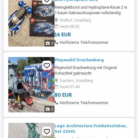
Renngleitboot und Hydroplane Racer 2 in
1 kaum Gebrauchsspuren vollständig
Wolfurt, Vorarlberg
heute 08:25
16 EUR
Verifizierte Telefonnummer
3
Playmobil Drachenburg
Playmobil Drachenburg mit Original
Schachtel gebraucht
Dornbirn, Vorarlberg
heute 07:44
80 EUR
Verifizierte Telefonnummer
3
Lego Architecture Freiheitsstatue,
Set 21041