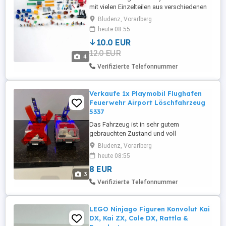
mit vielen Einzelteilen aus verschiedenen
Sets. Dabei sind unter anderem: Gebäude-
Bludenz, Vorarlberg
und Stationsteile (Polizei Feuerwehr, inkl.
heute 08:55
Helipad) Viele Zubehörteile (Werkzeuge,
10.0 EUR
Kisten, Absperrungen etc.) Tiere (Hunde,
12.0 EUR
Nutztiere, Vögel usw.) Pflanzen, Möbel
4
und Kleinteile Fahrzeugteile ...
Verifizierte Telefonnummer
Verkaufe 1x Playmobil Flughafen
Feuerwehr Airport Löschfahrzeug
5337
Das Fahrzeug ist in sehr gutem
gebrauchten Zustand und voll
funktionsfähig, inklusive
Bludenz, Vorarlberg
funktionierendem Blaulicht. Die Fehlteile:
heute 08:55
hinten fehlt eine Abdeckung sowie 3
8 EUR
Felgenabdeckungen
3
Verifizierte Telefonnummer
LEGO Ninjago Figuren Konvolut Kai
DX, Kai ZX, Cole DX, Rattla &