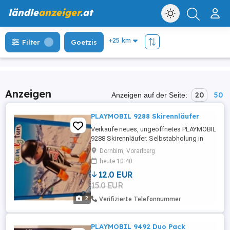
ländle
anzeiger
.at
Filter
Goetzis
Anzeigen
20
50
Anzeigen auf der Seite:
PLAYMOBIL 9288 Skirennläufer
Verkaufe neues, ungeöffnetes PLAYMOBIL
9288 Skirennläufer. Selbstabholung in
Dornbirn-Haselstauden
Dornbirn, Vorarlberg
heute 10:40
12.0 EUR
15.0 EUR
2
Verifizierte Telefonnummer
PLAYMOBIL 9492 Duo Pack