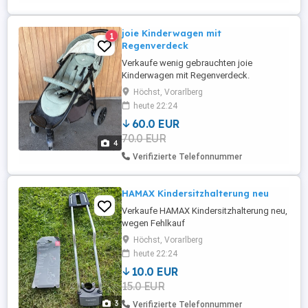
joie Kinderwagen mit
1
Regenverdeck
Verkaufe wenig gebrauchten joie
Kinderwagen mit Regenverdeck.
Höchst, Vorarlberg
heute 22:24
60.0 EUR
70.0 EUR
4
Verifizierte Telefonnummer
HAMAX Kindersitzhalterung neu
Verkaufe HAMAX Kindersitzhalterung neu,
wegen Fehlkauf
Höchst, Vorarlberg
heute 22:24
10.0 EUR
15.0 EUR
3
Verifizierte Telefonnummer