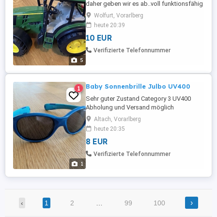
daher geben wir es ab..voll funktionsfähig
Für ein Kässele Geld
Wolfurt, Vorarlberg
heute 20:39
10 EUR
Verifizierte Telefonnummer
5
Baby Sonnenbrille Julbo UV400
1
Sehr guter Zustand Category 3 UV400
Abholung und Versand möglich
Altach, Vorarlberg
heute 20:35
8 EUR
Verifizierte Telefonnummer
1
›
‹
1
2
…
99
100