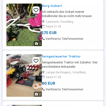
Berg Gokart
Ich verkaufe das Gokart meiner
Enkelkinder die es nicht mehr brauen
...stand nur bei Oma und Opa....
Lauterach, Vorarlberg
heute 21:43
170 EUR
Verifizierte Telefonnummer
1
ferngesteuerter Traktor
ferngesteuerter Traktor mit Zubehör. Vier
verschiedene Anbauteile
Langen bei Bregenz, Vorarlberg
heute 21:28
80 EUR
Verifizierte Telefonnummer
2