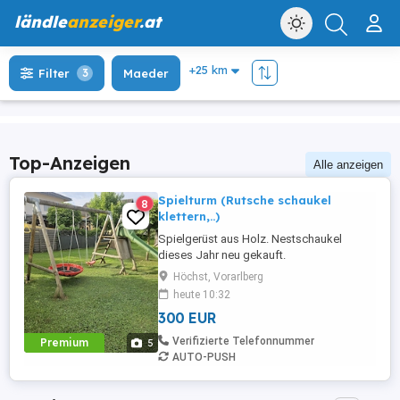
ländle
anzeiger
.at
Filter
3
Maeder
Top-Anzeigen
Alle anzeigen
Spielturm (Rutsche schaukel
8
klettern,..)
Spielgerüst aus Holz. Nestschaukel
dieses Jahr neu gekauft.
Höchst, Vorarlberg
heute 10:32
300 EUR
Verifizierte Telefonnummer
Premium
5
AUTO-PUSH