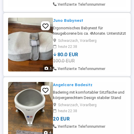
Verifizierte Telefonnummer
Juno Babynest
Ergonomisches Babynest für
Neugeborene bis ca. 4Monate. Unterstützt
gesunde Schlafposition Lindert
Schwarzach, Vorarlberg
Refluxprobleme Integriertes Bauchband
heute 22:38
für sicheren Halt Erhöhte Kopflage zum
80.0 EUR
Schutz der Kopfform Maße: 40 x 67 cm
100.0 EUR
Farbe: Grau Neupreis 150
3
Verifizierte Telefonnummer
Angelcare Badesitz
Badering mit komfortabler Sitzfläche und
körpergerechtem Design stabiler Stand
durch 4 starke Saugfüße 39(L) x 38(B) x
Schwarzach, Vorarlberg
23(H) cm ab 6 Monate bis 10 Monate
heute 22:38
geeignet aus schnell trocknendem und
20 EUR
schimmelresistentem Kunststoff
Verifizierte Telefonnummer
4