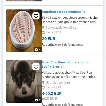
Angelcare Badewannensitz
58 x 35 x 22 cm Angelcare ergonomischer
Badesitz für die große Badewanne oder
Dusche, Light Pink, angenehm weiche
Schwarzach, Vorarlberg
Liegefläche Details: Weiches,
heute 22:38
anschmiegsames Material für maximalen
20 EUR
Komfort Langlebiger, leichter Kunstsoff
Sicherer Halt in halbliegender Position
Verifizierte Telefonnummer
Wasserstandanzeige Hinweis: Geeignet ...
4
Maxi Cosi Pearl Kindersitz mit
Isofix Station
Verkaufe gebrauchten Maxi Cosi Pearl
Kindersitz mit Isofix Station, nur beides
zusammen erhältlich.
Höchst, Vorarlberg
heute 22:24
50.0 EUR
60.0 EUR
2
Verifizierte Telefonnummer