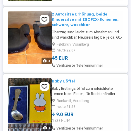
2 Autositze Erhöhung, beide
Kindersitze mit ISOFIX-Schienen,
schwarz, waschbar
Überzug sind leicht zum Abnehmen und
sind waschbar. Neupreis lag bei je ca. 60,-
Euro. Sitze können einzeln gekauft
Feldkirch, Vorarlberg
werden: 45,- Oder beide zusammen: 80,-
heute 22:07
45 EUR
4
Verifizierte Telefonnummer
Baby Löffel
Baby Erstlingslöffel zum erleichterten
Lernen beim Essen, für Rechtshändler
Rankweil, Vorarlberg
heute 21:58
9.0 EUR
17.0 EUR
1
Verifizierte Telefonnummer