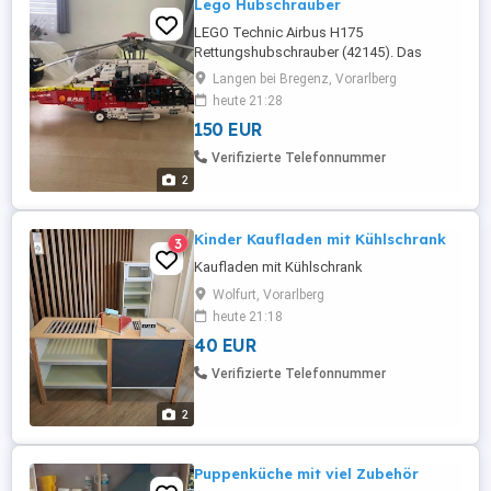
Lego Hubschrauber
LEGO Technic Airbus H175
Rettungshubschrauber (42145). Das
Modell verfügt über motorisierte
Langen bei Bregenz, Vorarlberg
Funktionen, darunter drehbare Rotoren
heute 21:28
und ein ausfahrbares Fahrwerk. Leider
150 EUR
ohne Anleitung, kann jedoch nachbestellt
werden bei Lego
Verifizierte Telefonnummer
2
Kinder Kaufladen mit Kühlschrank
3
Kaufladen mit Kühlschrank
Wolfurt, Vorarlberg
heute 21:18
40 EUR
Verifizierte Telefonnummer
2
Puppenküche mit viel Zubehör