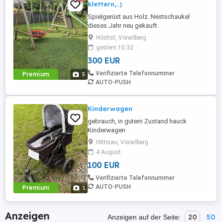
klettern,..)
Spielgerüst aus Holz. Nestschaukel
dieses Jahr neu gekauft.
Höchst, Vorarlberg
gestern 10:32
300 EUR
Verifizierte Telefonnummer
Premium
5
AUTO-PUSH
Kinderwagen
gebrauch, in gutem Zustand hauck
Kinderwagen
Hittisau, Vorarlberg
4 August
100 EUR
Verifizierte Telefonnummer
AUTO-PUSH
Premium
1
Anzeigen
20
50
Anzeigen auf der Seite: