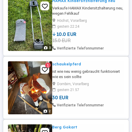
HAMAX Kindersitzhalterung neu
Verkaufe HAMAX Kindersitzhalterung neu,
wegen Fehlkauf
Höchst, Vorarlberg
gestern 22:24
10.0 EUR
15.0 EUR
3
Verifizierte Telefonnummer
schaukelpferd
1
ist wie neu wenig gebraucht funktioniert
wie es sein sollte
Dornbirn, Vorarlberg
gestern 21:57
30 EUR
Verifizierte Telefonnummer
2
Berg Gokart