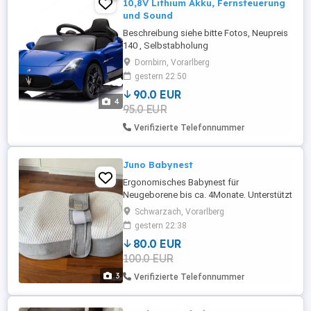
10,8V Lithium Akku, Fernsteuerung
und Sound
Beschreibung siehe bitte Fotos, Neupreis
140 , Selbstabholung
Dornbirn, Vorarlberg
gestern 22:50
90.0 EUR
4
95.0 EUR
Verifizierte Telefonnummer
Juno Babynest
Ergonomisches Babynest für
Neugeborene bis ca. 4Monate. Unterstützt
gesunde Schlafposition Lindert
Schwarzach, Vorarlberg
Refluxprobleme Integriertes Bauchband
gestern 22:38
für sicheren Halt Erhöhte Kopflage zum
80.0 EUR
Schutz der Kopfform Maße: 40 x 67 cm
100.0 EUR
Farbe: Grau Neupreis 150
3
Verifizierte Telefonnummer