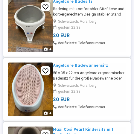
Angelcare Badesitz
Badering mit komfortabler Sitzfläche und
körpergerechtem Design stabiler Stand
durch 4 starke Saugfüße 39(L) x 38(B) x
Schwarzach, Vorarlberg
23(H) cm ab 6 Monate bis 10 Monate
gestern 22:38
geeignet aus schnell trocknendem und
20 EUR
schimmelresistentem Kunststoff
Verifizierte Telefonnummer
4
Angelcare Badewannensitz
58 x 35 x 22 cm Angelcare ergonomischer
Badesitz für die große Badewanne oder
Dusche, Light Pink, angenehm weiche
Schwarzach, Vorarlberg
Liegefläche Details: Weiches,
gestern 22:38
anschmiegsames Material für maximalen
20 EUR
Komfort Langlebiger, leichter Kunstsoff
Sicherer Halt in halbliegender Position
Verifizierte Telefonnummer
Wasserstandanzeige Hinweis: Geeignet ...
4
Maxi Cosi Pearl Kindersitz mit