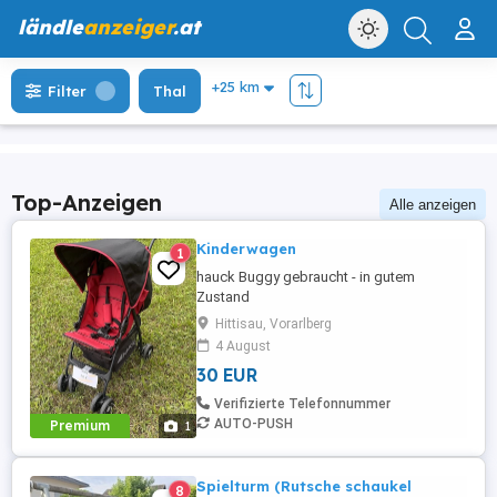
ländle
anzeiger
.at
Filter
Thal
Top-Anzeigen
Alle anzeigen
Kinderwagen
1
hauck Buggy gebraucht - in gutem
Zustand
Hittisau, Vorarlberg
4 August
30 EUR
Verifizierte Telefonnummer
AUTO-PUSH
Premium
1
Spielturm (Rutsche schaukel
8