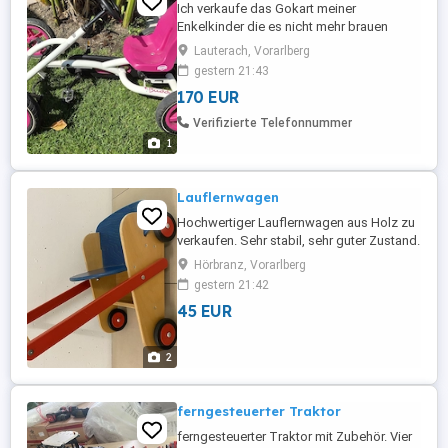
Ich verkaufe das Gokart meiner
Enkelkinder die es nicht mehr brauen
...stand nur bei Oma und Opa....
Lauterach, Vorarlberg
gestern 21:43
170 EUR
Verifizierte Telefonnummer
1
Lauflernwagen
Hochwertiger Lauflernwagen aus Holz zu
verkaufen. Sehr stabil, sehr guter Zustand.
Hörbranz, Vorarlberg
gestern 21:42
45 EUR
2
ferngesteuerter Traktor
ferngesteuerter Traktor mit Zubehör. Vier