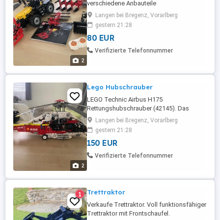
verschiedene Anbauteile
Langen bei Bregenz, Vorarlberg
gestern 21:28
80 EUR
Verifizierte Telefonnummer
2
Lego Hubschrauber
LEGO Technic Airbus H175
Rettungshubschrauber (42145). Das
Modell verfügt über motorisierte
Langen bei Bregenz, Vorarlberg
Funktionen, darunter drehbare Rotoren
gestern 21:28
und ein ausfahrbares Fahrwerk. Leider
150 EUR
ohne Anleitung, kann jedoch nachbestellt
werden bei Lego
Verifizierte Telefonnummer
2
Trettraktor
1
Verkaufe Trettraktor. Voll funktionsfähiger
Trettraktor mit Frontschaufel.