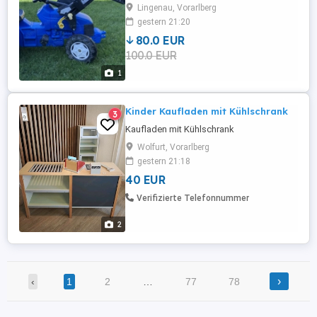
Lingenau, Vorarlberg
gestern 21:20
80.0 EUR
100.0 EUR
1
Kinder Kaufladen mit Kühlschrank
3
Kaufladen mit Kühlschrank
Wolfurt, Vorarlberg
gestern 21:18
40 EUR
Verifizierte Telefonnummer
2
›
‹
1
2
…
77
78