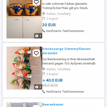
in sehr schönen Farben glasierte
Tontöpfe.Der Preis gilt pro Stück.
Gaißau, Vorarlberg
2 August
20 EUR
Verifizierte Telefonnummer
1
Steckzwerge Zimmerpflanzen
Keramikn
Zur Bewässerung in ihrer Abwesenheit.
Versand gegen 10 E Aufpreis innerhalb
Österreichs möglich ( Bruchversand) Nur
Gaißau, Vorarlberg
alle zusammen zum FIXPREIS.
2 August
40.0 EUR
45.0 EUR
2
Verifizierte Telefonnummer
Beerenkamm