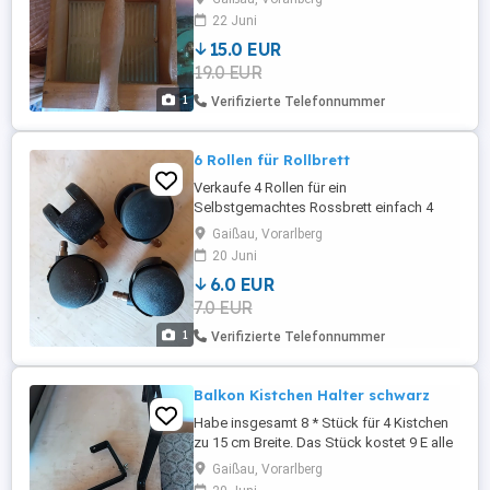
Aufpreis möglich..
22 Juni
15.0 EUR
19.0 EUR
1
Verifizierte Telefonnummer
6 Rollen für Rollbrett
Verkaufe 4 Rollen für ein
Selbstgemachtes Rossbrett einfach 4
Löcher in ein viereckiges Brett bohren
Gaißau, Vorarlberg
Rollen rein stecken fertig ist der Blumen
20 Juni
Roller nach Wunschgröße. Preis gilt für
6.0 EUR
alle 4zusammen
7.0 EUR
1
Verifizierte Telefonnummer
Balkon Kistchen Halter schwarz
Habe insgesamt 8 * Stück für 4 Kistchen
zu 15 cm Breite. Das Stück kostet 9 E alle
zusammen 50Metall Selbstabholung
Gaißau, Vorarlberg