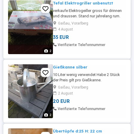
Tefal Elektrogriller unbenutzt
verkaufe Elektrogeiller gross für drinnen
und draussen. Stand nur jahrelang rum.
Gaißau, Vorarlberg
4 August
35 EUR
Verifizierte Telefonnummer
2
Gießkanne silber
10 Liter wenig verwendet Habe 2 Stück
der Preis gilt pro Gießkanne.
Gaißau, Vorarlberg
2 August
20 EUR
Verifizierte Telefonnummer
2
Übertöpfe d:25 H: 22 cm