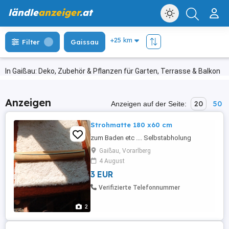
ländle
anzeiger
.at
Filter
Gaissau
In Gaißau: Deko, Zubehör & Pflanzen für Garten, Terrasse & Balkon
Anzeigen
20
50
Anzeigen auf der Seite:
Strohmatte 180 x60 cm
zum Baden etc .... Selbstabholung
Gaißau, Vorarlberg
4 August
3 EUR
Verifizierte Telefonnummer
2