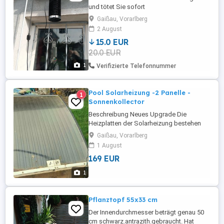
und tötet Sie sofort
Gaißau, Vorarlberg
2 August
15.0 EUR
20.0 EUR
1
Verifizierte Telefonnummer
Pool Solarheizung -2 Panelle -
1
Sonnenkollector
Beschreibung Neues Upgrade Die
Heizplatten der Solarheizung bestehen
aus witterungsbeständigem Polyethylen
Gaißau, Vorarlberg
hoher Dichte (HDPE), das kratz- und
1 August
reißfest ist. Das Material um die Heizung
169 EUR
herum wurde verdickt, um robuster zu sein
und Wasseraustritt zu verhindern.
1
Effizientere Heizung Die Solar-
Poolheizung ...
Pflanztopf 55x33 cm
Der Innendurchmesser beträgt genau 50
cm schwarz.antrazith.gebraucht. Hat