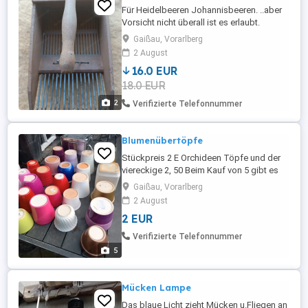
Für Heidelbeeren Johannisbeeren. ..aber
Vorsicht nicht überall ist es erlaubt.
Postpaketversand nur innerhalb
Gaißau, Vorarlberg
Österreichs zum Aufpreis von 10 E
2 August
möglich.
16.0 EUR
18.0 EUR
2
Verifizierte Telefonnummer
Blumenübertöpfe
Stückpreis 2 E Orchideen Töpfe und der
viereckige 2, 50 Beim Kauf von 5 gibt es
einen gratis dazu. Kein Versand.
Gaißau, Vorarlberg
2 August
2 EUR
Verifizierte Telefonnummer
5
Mücken Lampe
Das blaue Licht zieht Mücken u.Fliegen an