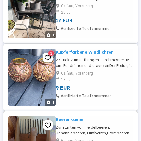
29.90 gekostet. Selbstabholung.
Gaißau, Vorarlberg
23 Juli
12 EUR
Verifizierte Telefonnummer
1
Kupferfarbene Windlichter
1
2 Stück zum aufhängen.Durchmesser 15
cm. Für drinnen und draussenDer Preis gilt
pro Stück
Gaißau, Vorarlberg
18 Juli
9 EUR
Verifizierte Telefonnummer
1
Beerenkamm
Zum Ernten von Heidelbeeren,
Johannisbeeren, Himberren,Brombeeren
Versand innerhalb Österreichs gegen 6 E
Gaißau, Vorarlberg