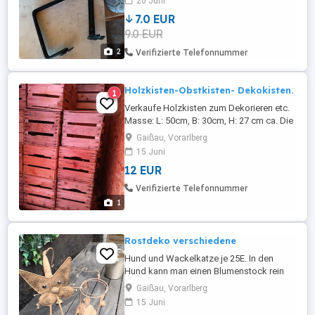
20 Juni
7.0 EUR
9.0 EUR
2
Verifizierte Telefonnummer
Holzkisten-Obstkisten- Dekokisten.
1
Verkaufe Holzkisten zum Dekorieren etc.
Masse: L: 50cm, B: 30cm, H: 27 cm ca. Die
Kisten sind in sehr gutem Zustand waren
Gaißau, Vorarlberg
immer im Trockenen gelagert. Der Preis
15 Juni
gilt pro Stück. Beim Kauf von 10 Stück
12 EUR
gibt's eine gratis.dazu. FIXPREIS!
Verifizierte Telefonnummer
1
Rostdeko verschiedene
Hund und Wackelkatze je 25E. In den
Hund kann man einen Blumenstock rein
stellen. Schmetterling mit Glocke dran 12
Gaißau, Vorarlberg
E Schmetterling mit Stab dran 15 E Elfe 12
15 Juni
E