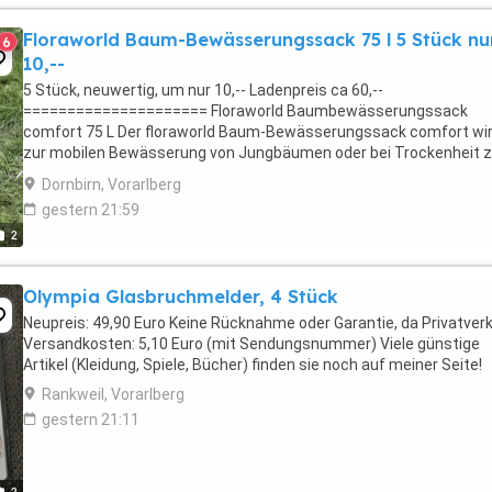
Floraworld Baum-Bewässerungssack 75 l 5 Stück nu
6
10,--
5 Stück, neuwertig, um nur 10,-- Ladenpreis ca 60,--
===================== Floraworld Baumbewässerungssack
comfort 75 L Der floraworld Baum-Bewässerungssack comfort wi
zur mobilen Bewässerung von Jungbäumen oder bei Trockenheit z
Erhaltung von Bestandsbäumen genutzt. Der Bewässerungssack ..
Dornbirn, Vorarlberg
gestern 21:59
2
Olympia Glasbruchmelder, 4 Stück
Neupreis: 49,90 Euro Keine Rücknahme oder Garantie, da Privatverk
Versandkosten: 5,10 Euro (mit Sendungsnummer) Viele günstige
Artikel (Kleidung, Spiele, Bücher) finden sie noch auf meiner Seite!
Rankweil, Vorarlberg
gestern 21:11