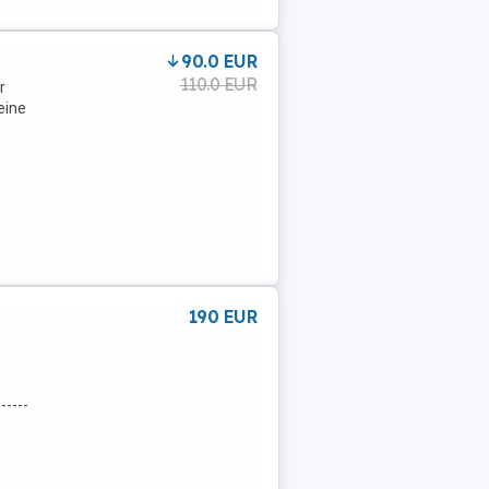
90.0 EUR
110.0 EUR
r
eine
190 EUR
-----