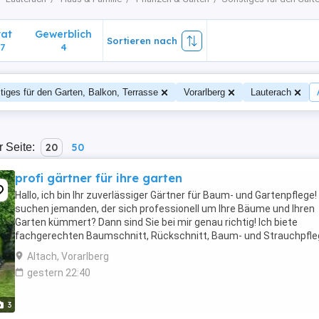
vat
Gewerblich
Sortieren nach
7
4
tiges für den Garten, Balkon, Terrasse
Vorarlberg
Lauterach
r Seite:
20
50
profi gärtner für ihre garten
Hallo, ich bin Ihr zuverlässiger Gärtner für Baum- und Gartenpflege!
suchen jemanden, der sich professionell um Ihre Bäume und Ihren
Garten kümmert? Dann sind Sie bei mir genau richtig! Ich biete
fachgerechten Baumschnitt, Rückschnitt, Baum- und Strauchpfle
sowie allgemeine Gartenarbeiten ...
Altach, Vorarlberg
gestern 22:40
3