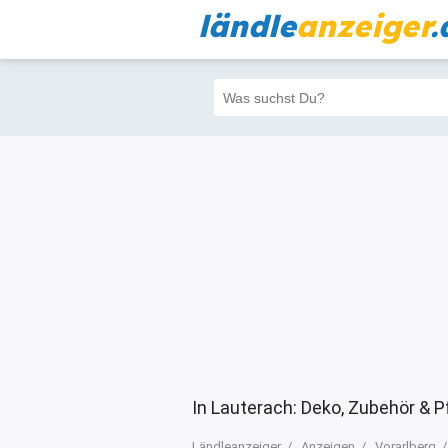
ländle
anzeiger
.
Alle
Priva
Filter
351
347
In Lauterach: Deko, Zubehör & P
Ländleanzeiger
Anzeigen
Vorarlberg