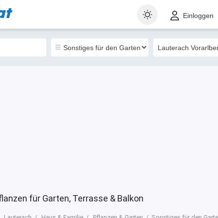
at
t
Gewerblich
Sortieren nach
Einloggen
4
flanzen für Garten, Terrasse & Balkon
Lauterach
Haus & Familie
Pflanzen & Garten
Sonstiges für den Garte