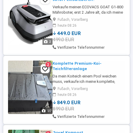
Verkaufe meinen ECOVACS GOAT G1-800
Mähroboter, erst 2 Jahre alt, da ich meine
Gartenanlage umgestalte. Der Mähroboter
Fußach, Vorarlberg
funktioniert einwandfrei und wurde stets
heute 08:26
zuverlässig genutzt. Lieferumfang:
449.0 EUR
ECOVACS GOAT G1-800 Mähroboter
499.0 EUR
Original Ladestation 3 Beacons
2
(Navigationssender) Satz neue
Verifizierte Telefonnummer
Ersatzmesser ...
Komplette Premium-Koi-
2
Teichfilteranlage
Da mein Koiteich einem Pool weichen
muss, verkaufe ich meine komplette,
hochwertige Teichfilteranlage. Die Anlage
Fußach, Vorarlberg
war ca. 4 Jahre in einem 7 4 m großen
heute 08:26
Koiteich mit rund 30 Koi im Einsatz und hat
849.0 EUR
jederzeit für kristallklares Wasser gesorgt.
899.0 EUR
Durch das automatische ScreenMatic-
10
Filtersieb ist der Wartungsaufwand ...
Verifizierte Telefonnummer
Juwel Kompost