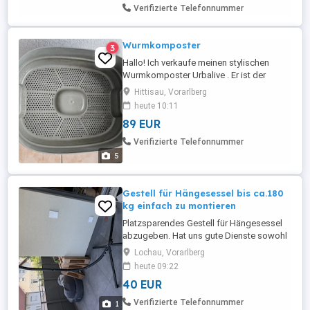
wieder. Der Heizstrahler ...
Verifizierte Telefonnummer
Wurmkomposter
3
Hallo! Ich verkaufe meinen stylischen
Wurmkomposter Urbalive . Er ist der
perfekte Küchenhelfer für die Wohnung,
Hittisau, Vorarlberg
um Bioabfall geruchlos und ökologisch
heute 10:11
mithilfe von Würmern in wertvollen Dünger
89 EUR
zu verwandeln. Sieht dank der Holzfüße
super modern aus!Zustand: Sehr gut,
Verifizierte Telefonnummer
komplett gereinigt und sofort
5
einsatzbereit. ...
Gestell für Hängesessel bis ca.180
kg einfach zu montieren
Platzsparendes Gestell für Hängesessel
abzugeben. Hat uns gute Dienste sowohl
in der Wohnung als auch am Balkon
Lochau, Vorarlberg
erwiesen. Einfach auszubauen und bis ca
heute 09:22
180kg. Nur leichte Gebrauchsspuren.
40 EUR
Selbstabholung.
Verifizierte Telefonnummer
1