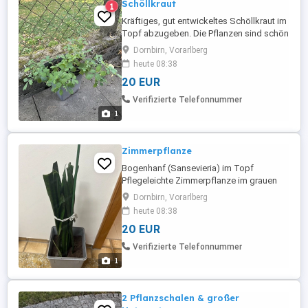
Schöllkraut
1
Kräftiges, gut entwickeltes Schöllkraut im
Topf abzugeben. Die Pflanzen sind schön
angewachsen und können direkt in den
Dornbirn, Vorarlberg
Garten oder einen geeigneten Standort
heute 08:38
umgesetzt werden.
20 EUR
Verifizierte Telefonnummer
1
Zimmerpflanze
Bogenhanf (Sansevieria) im Topf
Pflegeleichte Zimmerpflanze im grauen
Topf abzugeben. Ca. 50 60 cm hoch,
Dornbirn, Vorarlberg
gesund und ideal für Wohnung oder Büro.
heute 08:38
20 EUR
Verifizierte Telefonnummer
1
2 Pflanzschalen & großer