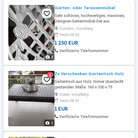
Garten- oder Terassenmöbel
Sehr schönes, hochwertiges, massives,
Designer-Gartenmöbel-Set aus
Aluminiumguss, brilliantweiss
Dornbirn, Vorarlberg
beschichtet, wie neu. Tisch 138x85 cm. NP
heute 08:52
3500 VP 1250
1 250 EUR
Verifizierte Telefonnummer
3
Zu Verschenken Gartentisch Holz
2
Gartentisch aus Holz. Immer überdacht
gestanden. Maße: 160 x 100 x 75
Doren, Vorarlberg
heute 08:41
1 EUR
Verifizierte Telefonnummer
1