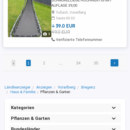
SCHAUKELLIEGE HOCHWERTIG MIT
AUFLAGE 39,00
Fußach, Vorarlberg
heute 00:03
39.0 EUR
49.0 EUR
3
Verifizierte Telefonnummer
›
‹
1
2
…
34
35
Ländleanzeiger
Anzeigen
Vorarlberg
Bregenz
Haus & Familie
Pflanzen & Garten
Kategorien
Pflanzen & Garten
Bundesländer