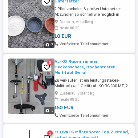
Untersetzer
2 Pflanzschalen & großer Untersetzer
Abzuholen so schnell wie möglich in
Dornbirn Haselstauden. Maße siehe
Dornbirn, Vorarlberg
Fotos. Weitere Töpfe etc. auf meiner
heute 08:30
Seite!
10 EUR
Verifizierte Telefonnummer
7
AL-KO Rasentrimmer,
3
Heckenschere, Hochentaster
Multitool Gerät
Zu verkaufen ist ein leistungsstakes-
Multitool (4in1 Gerät) AL-KO BC 330 MT, 2-
Takt, Benzin.0.9 kW 2 Doppelfadenspule,
Lustenau, Vorarlberg
Hochentaster, Messerblatt Heckenschere,
heute 08:26
Tragegurt Aufsätze sind leicht zu
150 EUR
wechseln. Gebrauchte aber sehr gut
1
erhaltene Maschine, läuft tadellos und das
Verifizierte Telefonnummer
Zubehöhr ist neuwertig. Der ...
ECOVACS Mähroboter Top Zustand,
1
sofort einsatzbereit!