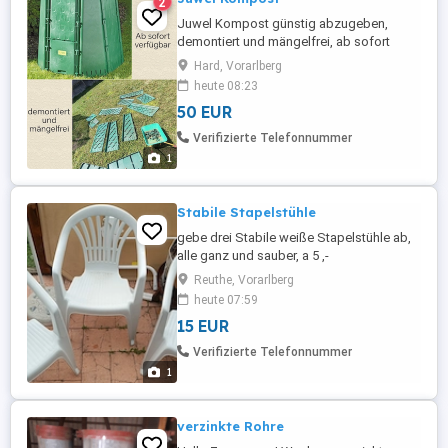
2
Juwel Kompost günstig abzugeben,
demontiert und mängelfrei, ab sofort
verfügbar, Abholung in Hard - 50,-
Hard, Vorarlberg
alternativ: 40 + Flasche Sekt oder 2
heute 08:23
Packung Gummibärchen
50 EUR
Verifizierte Telefonnummer
1
Stabile Stapelstühle
gebe drei Stabile weiße Stapelstühle ab,
alle ganz und sauber, a 5 ,-
Reuthe, Vorarlberg
heute 07:59
15 EUR
Verifizierte Telefonnummer
1
verzinkte Rohre