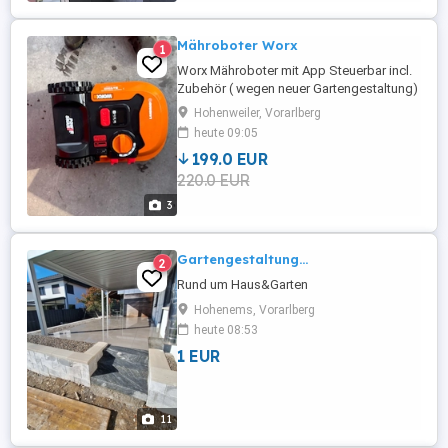
Mähroboter Worx
1
Worx Mähroboter mit App Steuerbar incl.
Zubehör ( wegen neuer Gartengestaltung)
günstig abzugeben.
Hohenweiler, Vorarlberg
heute 09:05
199.0 EUR
220.0 EUR
3
Gartengestaltung...
2
Rund um Haus&Garten
Hohenems, Vorarlberg
heute 08:53
1 EUR
11