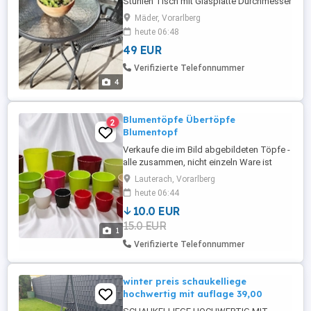
Stühlen Tisch mit Glasplatte Durchmesser
ca.60cm
Mäder, Vorarlberg
heute 06:48
49 EUR
Verifizierte Telefonnummer
4
Blumentöpfe Übertöpfe
2
Blumentopf
Verkaufe die im Bild abgebildeten Töpfe -
alle zusammen, nicht einzeln Ware ist
gebraucht, manchmal leicht verschmutzt
Lauterach, Vorarlberg
inwanding, aussen aber 1A bei Interesse
heute 06:44
einfach melden ! --------------- WICHTIG
10.0 EUR
muss leider wegen schlechter Erfahrung
15.0 EUR
erwähnen: Barverkauf bei Warenabholung
1
kein Versand, ...
Verifizierte Telefonnummer
winter preis schaukelliege
hochwertig mit auflage 39,00