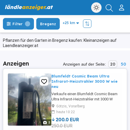
ländle
anzeiger
.at
Filter
Bregenz
Pflanzen für den Garten in Bregenz kaufen: Kleinanzeigen auf
Laendleanzeiger.at
Anzeigen
20
50
Anzeigen auf der Seite:
Blumfeldt Cosmic Beam Ultra
Infrarot-Heizstrahler 3000 W wie
neu
Verkaufe einen Blumfeldt Cosmic Beam
Ultra Infrarot-Heizstrahler mit 3000 W
Leistung. Der Heizstrahler wurde nur
Götzis, Vorarlberg
einmal kurz ausprobiert und ist daher
heute 10:22
praktisch wie neu. Leider ist er für meinen
200.0 EUR
offenen Balkon ohne Windschutz nicht
3
250.0 EUR
optimal geeignet, deshalb verkaufe ich ihn