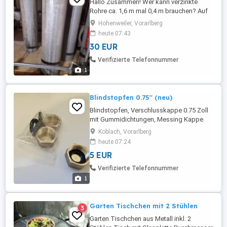
Hallo Zusammen! Wer kann verzinkte
Rohre ca. 1,6 m mal 0,4 m brauchen? Auf
einer Seite hat es einen Stahlring. Die
Hohenweiler, Vorarlberg
Rohre können zusammengesteckt werden
heute 07:43
& haben 42 bis 50 cm im Durchmesser.
30 EUR
Blechstärke: ca. 0,5-0,8 mm Wer hat gute
Ideen? Radarattrappen, Stehtisch,
Verifizierte Telefonnummer
Räucherofen, Feuerfass, ... Stückp ...
1
Blindstopfen 0.75" (neu)
Blindstopfen, Verschlusskappe 0.75 Zoll
mit Gummidichtungen, Messing Kappe
Sechskant, Schlauchkappen
Koblach, Vorarlberg
Verschlusskappe G0.75",
heute 07:24
Schlauchkappen Gewindekappe, für
5 EUR
Garten, Küche Wasserleitung, 3 Stück, neu
Verifizierte Telefonnummer
1
Garten Tischchen mit 2 Stühlen
3
Garten Tischchen aus Metall inkl. 2