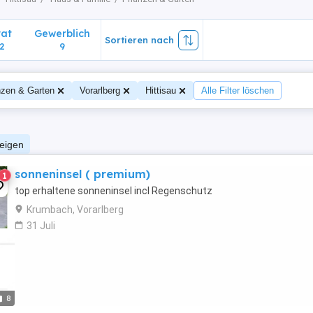
vat
Gewerblich
Sortieren nach
2
9
nzen & Garten
Vorarlberg
Hittisau
Alle Filter löschen
zeigen
sonneninsel ( premium)
1
top erhaltene sonneninsel incl Regenschutz
Krumbach, Vorarlberg
31 Juli
8