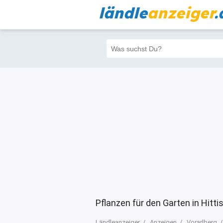
ländle
anzeiger
.
Alle
Priva
Filter
571
562
Pflanzen für den Garten in Hitt
Ländleanzeiger
Anzeigen
Vorarlberg