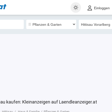
at
t
Gewerblich
Sortieren nach
Einloggen
9
isau kaufen: Kleinanzeigen auf Laendleanzeiger.at
Hittisau
Haus & Familie
Pflanzen & Garten