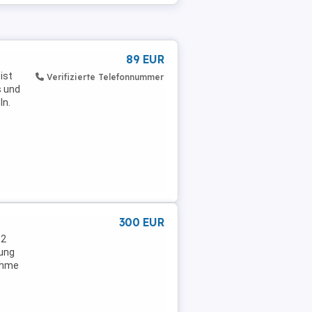
89 EUR
ist
Verifizierte Telefonnummer
s und
ln.
300 EUR
 2
lung
ahme