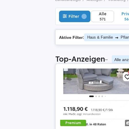
Alle
Pri
Filter
571
56
→
Aktive Filter:
Haus & Familie
Pfla
Top-Anzeigen
–
Alle an
Premium