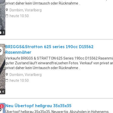
privat daher kein Umtausch oder Rücknahme .
Dornbirn, Vorarlberg
heute 10:50
3
BRIGGS&Stratton 625 series 190cc D15562
Rasenmäher
Verkaufe BRIGGS & STRATTON 625 Series 190cc D15562 Rasenmä
guter Zustand läuft einwandfrei,sehen Fotos. Verkauf von privat a
privat daher kein Umtausch oder Rücknahme .
Dornbirn, Vorarlberg
heute 10:50
4
Neu Übertopf hellgrau 35x35x35
1
Übertopf hellgrau 35x35x35, Neuwertig. Abzuholen in Hohenems.