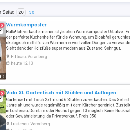
r Seite:
20
50
Wurmkomposter
3
Hallo! Ich verkaufe meinen stylischen Wurmkomposter Urbalive . Er 
der perfekte Küchenhelfer für die Wohnung, um Bioabfall geruchlo
ökologisch mithilfe von Würmern in wertvollen Dünger zu verwande
Sieht dank der Holzfüße super modern aus!Zustand: Sehr gut,
komplett gereinigt und sofort einsatzbereit. ...
Hittisau, Vorarlberg
heute 12:13
5
Vida XL Gartentisch mit Stühlen und Auflagen
5
Gartenset mit Tisch 2x1m und 6 Stühlen zu verkaufen. Das Set ist
Jahre alt und wurde regelmäßig mit dem Kärcher gereinigt. Zustel
in Lustenau, Dornbirn oder Höchst gegen 10 möglich. Keine Rückn
oder Gewährleistung, da Privatverkauf. Preis 350
Lustenau, Vorarlberg