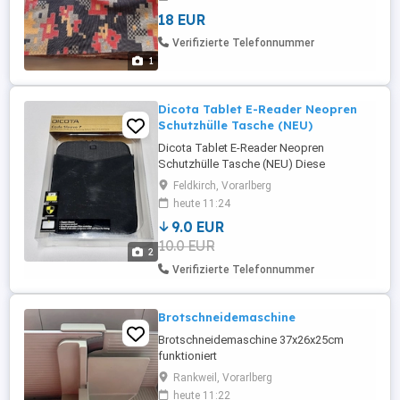
18 EUR
Verifizierte Telefonnummer
1
Dicota Tablet E-Reader Neopren
Schutzhülle Tasche (NEU)
Dicota Tablet E-Reader Neopren
Schutzhülle Tasche (NEU) Diese
praktische Hülle schützt Ihr Tablet vor
Feldkirch, Vorarlberg
Stößen und Staub. Aus dünnem und
heute 11:24
weichem Neoprenschaum, passt auch in
9.0 EUR
eine Tasche. Dieses Etui ist die ideale
10.0 EUR
Transportlösung für alle, die neben
2
kompaktem, praktischem Schutz nicht
Verifizierte Telefonnummer
auf modernes Design ...
Brotschneidemaschine
Brotschneidemaschine 37x26x25cm
funktioniert
Rankweil, Vorarlberg
heute 11:22