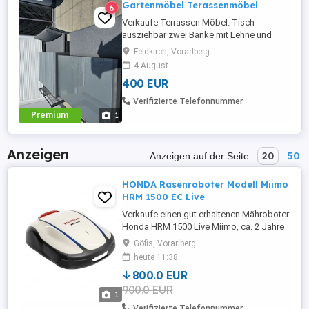
Gartenmöbel Terassenmöbel
6
Verkaufe Terrassen Möbel. Tisch
ausziehbar zwei Bänke mit Lehne und
zwei Bänke ohne Lehne. Kissen für jede
Feldkirch, Vorarlberg
Bank zum befestigen. Ist alles ein Jahr alt.
4 August
Großer Tisch 90 breit,1,50 lang,69,5 hoch.
400 EUR
Ausziehtisch 80 breit 1,38 lang, 64,5 hoch.
Gepulvertes Aluminium, Glasplatten
Verifizierte Telefonnummer
abnehmbar. Passen gut 10-12 ...
Premium
1
Anzeigen
20
50
Anzeigen auf der Seite:
HONDA Rasenroboter Modell Miimo
HRM 1500 EC Live
Verkaufe einen gut erhaltenen Mähroboter
Honda HRM 1500 Live Miimo, ca. 2 Jahre
in Gebrauch. Das Gerät funktioniert
Göfis, Vorarlberg
einwandfrei und wurde stets zuverlässig
heute 11:38
eingesetzt. Gekauft bei der Firma Klien
800.0 EUR
Maschinenhandel, 5 Jahre Garantie (noch
900.0 EUR
3 Jahre). Dach inklusive Highlights &
1
Vorteile * Für Rasenflächen ...
Verifizierte Telefonnummer