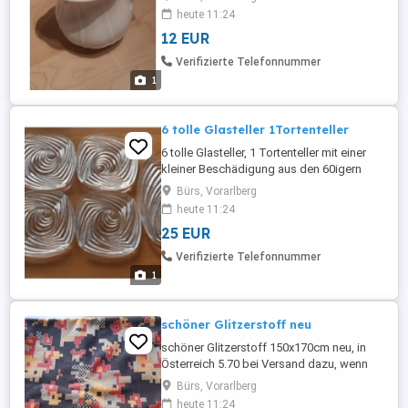
heute 11:24
12 EUR
Verifizierte Telefonnummer
1
6 tolle Glasteller 1Tortenteller
6 tolle Glasteller, 1 Tortenteller mit einer
kleiner Beschädigung aus den 60igern
Jahren, wenn Interesse tel.06644069291
Bürs, Vorarlberg
heute 11:24
25 EUR
Verifizierte Telefonnummer
1
schöner Glitzerstoff neu
schöner Glitzerstoff 150x170cm neu, in
Österreich 5.70 bei Versand dazu, wenn
Interesse tel.06644069291
Bürs, Vorarlberg
heute 11:24