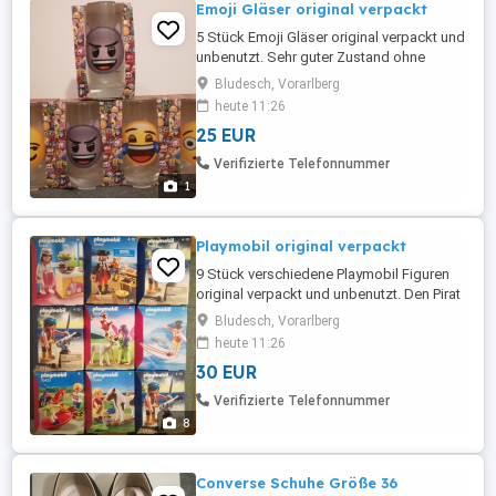
Emoji Gläser original verpackt
5 Stück Emoji Gläser original verpackt und
unbenutzt. Sehr guter Zustand ohne
Schäden. Der Preis ist
Bludesch, Vorarlberg
Verhandlungssache! Bei Interesse bitte
heute 11:26
mit preislicher Vorstellung eine Nachricht
25 EUR
schreiben. Besten Dank im Voraus mit
Grüssen aus dem Ländle
Verifizierte Telefonnummer
1
Playmobil original verpackt
9 Stück verschiedene Playmobil Figuren
original verpackt und unbenutzt. Den Pirat
gibt es dreimal wie auf den Fotos
Bludesch, Vorarlberg
dargestellt wird. Der Zustand ist sehr gut
heute 11:26
und der Verpackungskarton ist nicht
30 EUR
beschädigt. Der Preis ist natürlich
Verhandlungssache. Bei Interesse bitte
Verifizierte Telefonnummer
mit preislicher Vorstellung eine ...
8
Converse Schuhe Größe 36