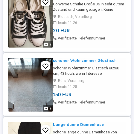
Converse Schuhe Größe 36 in sehr gutem
Zustand und kaum getragen. Keine
Schäden vorhanden. Der Preis ist natürlich
Bludesch, Vorarlberg
Verhandlungssache. Bei Interesse bitte
heute 11:26
mit preislicher Vorstellung eine Nachricht
20 EUR
schreiben. Besten Dank im Voraus mit
Grüssen aus dem Ländle
Verifizierte Telefonnummer
2
schöner Wohnzimmer Glastisch
schöner Wohnzimmer Glastisch 80x80
cm, 43 hoch, wenn Interesse
tel.06644069291
Bürs, Vorarlberg
heute 11:25
150 EUR
Verifizierte Telefonnummer
2
Lange dünne Damenhose
schöne lange dünne Damenhose von