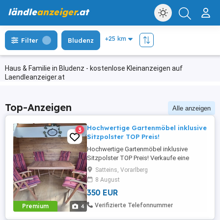
ländle
anzeiger
.at
Filter
Bludenz
Haus & Familie in Bludenz - kostenlose Kleinanzeigen auf
Laendleanzeiger.at
Top-Anzeigen
Alle anzeigen
Hochwertige Gartenmöbel inklusive
3
Sitzpolster TOP Preis!
Hochwertige Gartenmöbel inklusive
Sitzpolster TOP Preis! Verkaufe eine
gepflegte Gartenmöbel-Garnitur **zum
Satteins, Vorarlberg
äußerst günstigen Preis**. Inklusive aller
8 August
Sitzpolster (siehe Fotos) Stabil und
350 EUR
funktionstüchtig Tisch: 150 x 90 cm
Stühle mit **verstellbarer Rückenlehne**
Verifizierte Telefonnummer
Premium
4
können bequem nach hinten ...