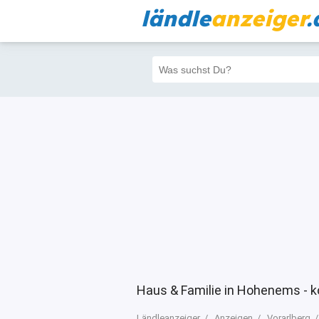
ländle
anzeiger
.
Alle
Priva
Filter
14331
1396
Haus & Familie in Hohenems - k
Ländleanzeiger
Anzeigen
Vorarlberg