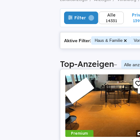
Alle
Pri
Filter
14331
139
Aktive Filter:
Haus & Familie
Vor
Top-Anzeigen
–
Alle an
Premium