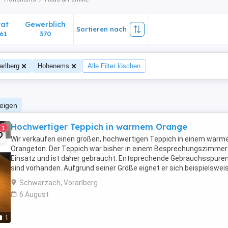
vat
Gewerblich
Sortieren nach
61
370
arlberg
Hohenems
Alle Filter löschen
zeigen
Hochwertiger Teppich in warmem Orange
1
Wir verkaufen einen großen, hochwertigen Teppich in einem warm
Orangeton. Der Teppich war bisher in einem Besprechungszimmer
Einsatz und ist daher gebraucht. Entsprechende Gebrauchsspure
sind vorhanden. Aufgrund seiner Größe eignet er sich beispielswei
für Vereinsräume, Proberäume, Aufenthaltsräume, ...
Schwarzach, Vorarlberg
6 August
1