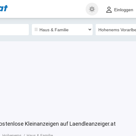
at
t
Gewerblich
Sortieren nach
Einloggen
1
370
ostenlose Kleinanzeigen auf Laendleanzeiger.at
Hohenems
Haus & Familie