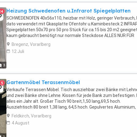
Heizung Schwedenofen u.Infrarot Spiegelplatten
24
SCHWEDENOFEN 40x56x110, heizbar mit Holz, geringer Verbrauch, 
dato verwendet mit Gkasplatte Ofentohr u.Kaminbesteck 2 INFR
Spiegelplatten 50x70 pro 50 pro Stück für ca.15 bis 20 m2 geeigne
kaum gebraucht benötigt nur normale Steckdose ALLES NUR FÜR
SELBSTABHOLER
Bregenz, Vorarlberg
12 Juli
3
Gartenmöbel Terassenmöbel
5
Verkaufe Terrassen Möbel. Tisch ausziehbar zwei Bänke mit Lehn
und zwei Bänke ohne Lehne. Kissen für jede Bank zum befestigen. 
alles ein Jahr alt. Großer Tisch 90 breit,1,50 lang,69,5 hoch.
Ausziehtisch 80 breit 1,38 lang, 64,5 hoch. Gepulvertes Aluminium,
Glasplatten abnehmbar. Passen gut 10-12 ...
Feldkirch, Vorarlberg
4 August
1