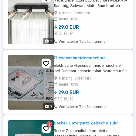
Neue, unbenutzte LED Leuchte HADERA 3-
flammig, Schwarz Matt - Rauchfarben
Abmessungen 470 x 90 x 215mm Für LED
Nenzing, Vorarlberg
Leuchtmittel bis 15W Fassungstyp E27
heute 10:38
Lieferumfang Leuchte incl. Gläser, ohne
29.0 EUR
Leuchtmittel, in OVP Privatverkauf gem.
35.0 EUR
EU-Gesetz, keine Rücknahme
2
Verifizierte Telefonnummer
Fliesenschneidemaschine
Elektrische Fliesenschmeidemaschine.
Incl. Diamant-schneideblatt. Wurde nur für
einen Raum Fliesen legen benutzt,
Nenzing, Vorarlberg
seitdem steht sie verpackt im Regal. Wird
heute 10:38
nicht mehr gebraucht, daher gebe ich sie
29.0 EUR
weg.
39.0 EUR
2
Verifizierte Telefonnummer
Berker Unterputz Zeitschaltuhr
1
Berker Zeitschaltuhr komplett mit