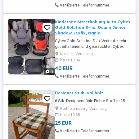
"PartyLite" zu haben und daher Unikate!
Verifizierte Telefonnummer
Angeboten ...
Kindersitz Sitzerhöhung Auto Cybex
Gold Solution S-fix, Osann Junior
Shadow Isofix, Nania
Cybex Gold Solution S-fix Verkaufe sehr
gut erhaltenen und gebrauchten Cybex
Kindersitz, inkl Baumwollbezug! Für
Koblach, Vorarlberg
Kinder im Alter bis ca 12 Jahren Gr.2-3: 15-
heute 10:36
36 kg. Geeignet für Autos mit und ohne
40 EUR
ISOFIX. Maximale Sicherheit durch 3-fach
5
neigungsverstellbare Kopfstütze,
Verifizierte Telefonnummer
integrierter Seitenaufprallschutz ...
Designer Stuhl vollholz
6 Stk. Designerstühle Fichte Stoff je 25.--
Bartholomäberg, Vorarlberg
heute 10:35
25 EUR
Verifizierte Telefonnummer