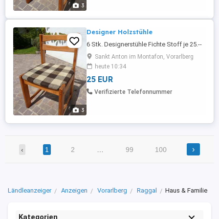
3
Designer Holzstühle
6 Stk. Designerstühle Fichte Stoff je 25.--
Sankt Anton im Montafon, Vorarlberg
heute 10:34
25 EUR
Verifizierte Telefonnummer
3
›
‹
1
2
…
99
100
Ländleanzeiger
Anzeigen
Vorarlberg
Raggal
Haus & Familie
Kategorien