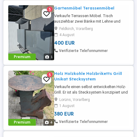
Gartenmöbel Terassenmöbel
5
Verkaufe Terrassen Möbel. Tisch
ausziehbar zwei Bänke mit Lehne und
zwei Bänke ohne Lehne. Kissen für jede
Feldkirch, Vorarlberg
Bank zum befestigen. Ist alles ein Jahr alt.
4 August
Großer Tisch 90 breit,1,50 lang,69,5 hoch.
400 EUR
Ausziehtisch 80 breit 1,38 lang, 64,5 hoch.
Gepulvertes Aluminium, Glasplatten
Verifizierte Telefonnummer
abnehmbar. Passen gut 10-12 ...
Premium
1
Holz Holzkohle Holzbriketts Grill
5
Unikat Stecksystem
Verkaufe einen selbst entwickelten Holz-
Grill. Er ist als Stecksystem konzipiert und
kann bei Bedarf auseinandergenommen
Lorüns, Vorarlberg
werden. Dadurch verbraucht er sehr wenig
1 August
Platz bei der Lagerung. Trotz des
380 EUR
Stecksystems ist er extrem stabil.
Anfragen gerne unter E-Mail oder Telefon.
Verifizierte Telefonnummer
Premium
4