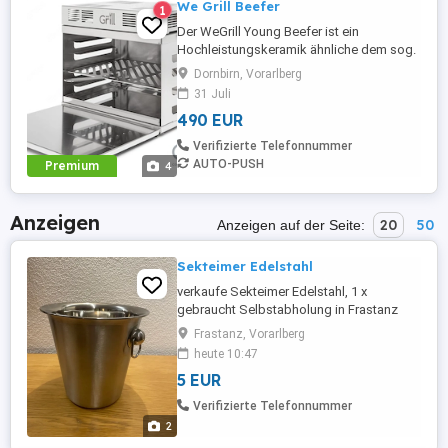
We Grill Beefer
1
Der WeGrill Young Beefer ist ein
Hochleistungskeramik ähnliche dem sog.
Beefer - Grill mit drei Infrarot Brennern. Die
Dornbirn, Vorarlberg
Brenner erzeugen bis zu 850 C und ähneln
31 Juli
dadurch mit Bezug auf die Leistung einem
490 EUR
Holzkohlegrill. Der gravierende Vorteil ist
jedoch, dass die Brenner im Grill oben
Verifizierte Telefonnummer
befestigt sind ...
AUTO-PUSH
Premium
4
Anzeigen
20
50
Anzeigen auf der Seite:
Sekteimer Edelstahl
verkaufe Sekteimer Edelstahl, 1 x
gebraucht Selbstabholung in Frastanz
Frastanz, Vorarlberg
heute 10:47
5 EUR
Verifizierte Telefonnummer
2