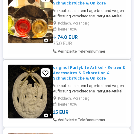
Schmuckstücke & Unikate
Verkaufe aus altem Lagerbestand wegen
Auflösung verschiedene PartyLite-Artikel
mit stark reduziertem Verkaufspreis (ca
Koblach, Vorarlberg
30-50% vom Neupreis). Es handelt sich um
heute 10:36
Neuware und sie wurden in der
74.0 EUR
Originalverpackung trocken gelagert. Die
1
75.0 EUR
Artikel sind aktuell nicht mehr auf
"PartyLite" zu haben und daher Unikate!
Verifizierte Telefonnummer
Angeboten ...
original PartyLite Artikel - Kerzen &
Accessoires & Dekoration &
Schmuckstücke & Unikate
Verkaufe aus altem Lagerbestand wegen
Auflösung verschiedene PartyLite-Artikel
mit stark reduziertem Verkaufspreis (ca
Koblach, Vorarlberg
30-50% vom Neupreis). Es handelt sich um
heute 10:36
Neuware und sie wurden in der
15 EUR
Originalverpackung trocken gelagert. Die
1
Artikel sind aktuell nicht mehr auf
Verifizierte Telefonnummer
"PartyLite" zu haben und daher Unikate!
Angeboten ...