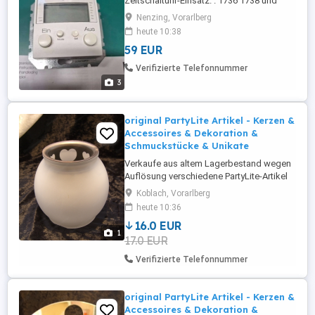
Zeitschaltuhr-Einsatz. . 1736 1738 und
2948. War nur kurz in Gebrauch, neuwertig.
Nenzing, Vorarlberg
Montage-und Gebrauchsanleitung für
heute 10:38
beide Teile dabei. Privatverkauf ohne
59 EUR
Garantie und ohne Gewährleistung, keine
Rücknahme.
Verifizierte Telefonnummer
3
original PartyLite Artikel - Kerzen &
Accessoires & Dekoration &
Schmuckstücke & Unikate
Verkaufe aus altem Lagerbestand wegen
Auflösung verschiedene PartyLite-Artikel
mit stark reduziertem Verkaufspreis (ca
Koblach, Vorarlberg
30-50% vom Neupreis). Es handelt sich um
heute 10:36
Neuware und sie wurden in der
16.0 EUR
Originalverpackung trocken gelagert. Die
1
17.0 EUR
Artikel sind aktuell nicht mehr auf
"PartyLite" zu haben und daher Unikate!
Verifizierte Telefonnummer
Angeboten ...
original PartyLite Artikel - Kerzen &
Accessoires & Dekoration &