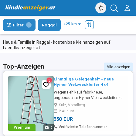
ländle
anzeiger
.at
Filter
Raggal
Haus & Familie in Raggal - kostenlose Kleinanzeigen auf
Laendleanzeiger.at
Top-Anzeigen
Alle anzeigen
Einmalige Gelegenheit - neue
5
Hymer Vielzweckleiter 4x4
Wegen Fehlkauf fabrikneue,
ungebrauchte Hymer Vielzweckleiter zu
verkaufen: 4x4 Sprossen, deutsche
Sulz, Vorarlberg
Markenqualität, platzsparend, mit
2 August
Bügelgelenken einfach zu bedienen,
330 EUR
zusammengeklappt 1,2x0,8x0,3 m,
Gewicht 14,6 kg Superpreis! (Neupreis ca.
Verifizierte Telefonnummer
Premium
6
390.00 Euro) Keine Imitation (diese
kursieren im Internet ebenso ...