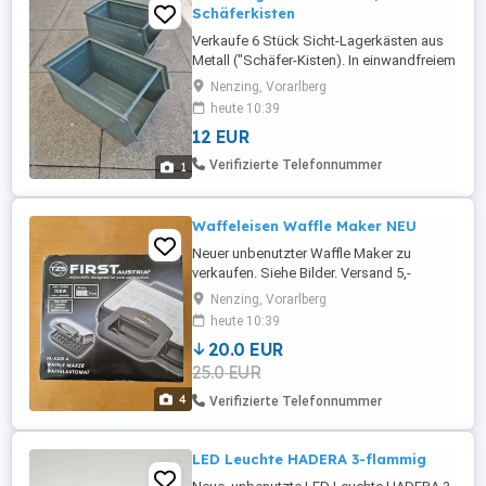
Schäferkisten
Verkaufe 6 Stück Sicht-Lagerkästen aus
Metall ("Schäfer-Kisten). In einwandfreiem
Zustand. Abmessungen: Breite 22cm
Nenzing, Vorarlberg
Höhe 20cm Länge 34cm Preis ist für je 1
heute 10:39
Stk.
12 EUR
Verifizierte Telefonnummer
1
Waffeleisen Waffle Maker NEU
Neuer unbenutzter Waffle Maker zu
verkaufen. Siehe Bilder. Versand 5,-
Privatverkaufcohne Garantie und ohne
Nenzing, Vorarlberg
Gewährleistung, keine Rücknahme.
heute 10:39
20.0 EUR
25.0 EUR
4
Verifizierte Telefonnummer
LED Leuchte HADERA 3-flammig