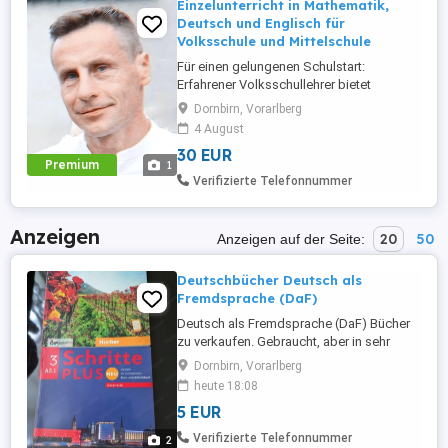
Einzelunterricht in Mathematik,
Deutsch und Englisch für
Volksschule und Mittelschule
Für einen gelungenen Schulstart:
Erfahrener Volksschullehrer bietet
individuellen Einzelunterricht in
Dornbirn, Vorarlberg
Mathematik, Deutsch und Englisch für
4 August
Volksschule und Mittelschule. Der
30 EUR
Unterricht wird passgenau auf die
Premium
1
Stärken, Schwächen und das Lerntempo
Verifizierte Telefonnummer
Ihres Kindes abgestimmt für einen
sicheren und motivierten ...
Anzeigen
20
50
Anzeigen auf der Seite:
Deutschbücher Deutsch als
Fremdsprache (DaF)
Deutsch als Fremdsprache (DaF) Bücher
zu verkaufen. Gebraucht, aber in sehr
gutem Zustand. Einige Bleistiftnotizen, die
Dornbirn, Vorarlberg
sich leicht ausradieren lassen. Abholung
heute 18:08
in Dornbirn. A2 (Kurs- und Arbeitsbuch): 5
5 EUR
B1 ( Kurs- und Arbeitsbuch): 5
Verifizierte Telefonnummer
2