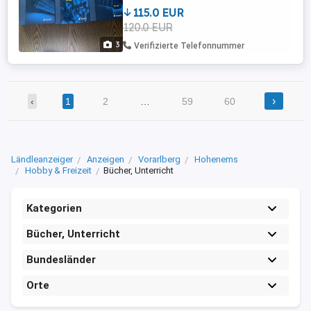
Fachinformationen auf dem aktuellsten
115.0 EUR
Stand, erarbeitet von einem
120.0 EUR
internationalen Team renommierter
Wissenschaftler. Fünf handliche Bände
3
Verifizierte Telefonnummer
mit Leinenrücken und wertvollem
Silberkopfschnitt ...
›
‹
1
2
…
59
60
Ländleanzeiger
Anzeigen
Vorarlberg
Hohenems
Hobby & Freizeit
Bücher, Unterricht
Kategorien
Bücher, Unterricht
Bundesländer
Orte