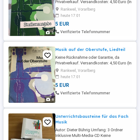
Privatverkauf. Versandkosten: 4,50 Euro (In
das Paket passen 5-6 Bücher) Viele
Rankweil, Vorarlberg
günstige Artikel (Kleidung, Spiele, Bücher)
heute 17:01
finden sie noch auf meiner Seite!
5 EUR
Verifizierte Telefonnummer
5
Musik auf der Oberstufe, Liedteil
Keine Rücknahme oder Garantie, da
Privatverkauf. Versandkosten: 4,50 Euro (In
das Paket passen 5-6 Bücher) Viele
Rankweil, Vorarlberg
günstige Artikel (Kleidung, Spiele, Bücher)
heute 17:01
finden sie noch auf meiner Seite!
5 EUR
Verifizierte Telefonnummer
6
Unterrichtsbausteine für das Fach
Musik
Autor: Dieter Bührig Umfang: 3 Ordner
Inklusive Multi-Media-CD Keine