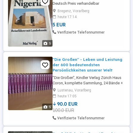
Deutsch Preis verhandelbar
Bregenz, Vorarlberg
heute 17:14
5 EUR
Verifizierte Telefonnummer
5
"Die Großen" - Leben und Leistung
der 600 bedeutendsten
Persönlichkeiten unserer Welt
"Die Großen", Kindler Verlag Zürich Haus
Coron, komplette Sammlung, 24 Bände +
1 Übersichtsband, Hardcover, Goldschnitt,
Lustenau, Vorarlberg
hochwertig verarbeitet, in sehr gutem
heute 17:05
Zustand
90.0 EUR
5
100.0 EUR
Verifizierte Telefonnummer