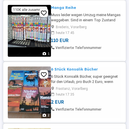
Manga Reihe
Muss leider wegen Umzug meine Mangas
weggeben. Sind in einem Top Zustand
Brederis, Vorarlberg
heute 17:45
110 EUR
Verifizierte Telefonnummer
1
6 Stück Konsalik Bücher
6 Stück Konsalik Bücher, super geeignet
für den Urlaub, pro Buch 2 Euro, wenn
jemand alles will 8 Euro,
Frastanz, Vorarlberg
heute 17:35
2 EUR
Verifizierte Telefonnummer
2