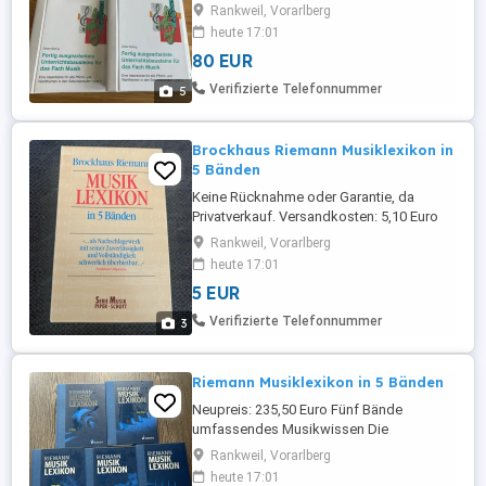
Rücknahme oder Garantie, da
Rankweil, Vorarlberg
Privatverkauf. Versandkosten: 7,20 Euro
heute 17:01
(mit Sendungsnummer) Viele günstige
80 EUR
Artikel (Kleidung, Spiele, Bücher) finden
sie noch auf meiner Seite!
Verifizierte Telefonnummer
5
Brockhaus Riemann Musiklexikon in
5 Bänden
Keine Rücknahme oder Garantie, da
Privatverkauf. Versandkosten: 5,10 Euro
(mit Sendungsnummer) Viele günstige
Rankweil, Vorarlberg
Artikel (Kleidung, Spiele, Bücher) finden
heute 17:01
sie noch auf meiner Seite!
5 EUR
Verifizierte Telefonnummer
3
Riemann Musiklexikon in 5 Bänden
Neupreis: 235,50 Euro Fünf Bände
umfassendes Musikwissen Die
Neuauflage 2012 des Riemann
Rankweil, Vorarlberg
Musiklexikons bietet zuverlässige
heute 17:01