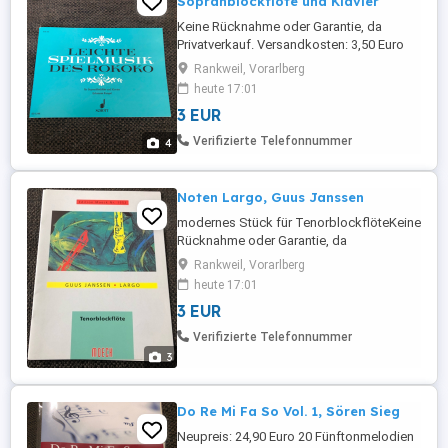
Sopranblockflöte und Klavier
Keine Rücknahme oder Garantie, da
Privatverkauf. Versandkosten: 3,50 Euro
Viele günstige Artikel (Kleidung, Spiele,
Rankweil, Vorarlberg
Bücher) finden sie noch auf meiner Seite!
heute 17:01
3 EUR
Verifizierte Telefonnummer
4
Noten Largo, Guus Janssen
modernes Stück für TenorblockflöteKeine
Rücknahme oder Garantie, da
Privatverkauf. Versandkosten: 4,50 Euro (In
Rankweil, Vorarlberg
das Paket passen 5-6 Bücher)Viele
heute 17:01
günstige Artikel (Kleidung, Spiele, Bücher)
3 EUR
finden sie noch auf meiner Seite!
Verifizierte Telefonnummer
3
Do Re Mi Fa So Vol. 1, Sören Sieg
Neupreis: 24,90 Euro 20 Fünftonmelodien