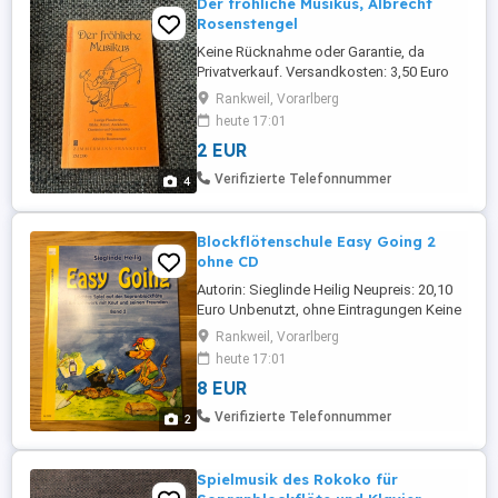
Der fröhliche Musikus, Albrecht
Rosenstengel
Keine Rücknahme oder Garantie, da
Privatverkauf. Versandkosten: 3,50 Euro
(ohne Sendungsnummer) Viele günstige
Rankweil, Vorarlberg
Artikel (Kleidung, Spiele, Bücher) finden
heute 17:01
sie noch auf meiner Seite!
2 EUR
Verifizierte Telefonnummer
4
Blockflötenschule Easy Going 2
ohne CD
Autorin: Sieglinde Heilig Neupreis: 20,10
Euro Unbenutzt, ohne Eintragungen Keine
Rücknahme oder Garantie, da
Rankweil, Vorarlberg
Privatverkauf. Versandkosten: 3,50 Euro
heute 17:01
(ohne Sendungsnummer) Viele günstige
8 EUR
Artikel (Kleidung, Spiele, Bücher) finden
sie noch auf meiner Seite!
Verifizierte Telefonnummer
2
Spielmusik des Rokoko für