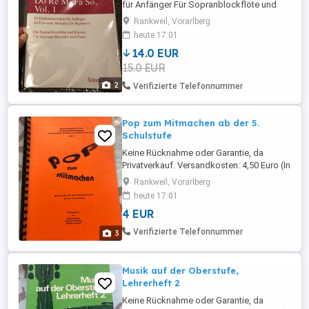
für Anfänger Für Sopranblockflöte und
Klavier Keine Rücknahme oder Garantie,
Rankweil, Vorarlberg
da Privatverkauf. Versandkosten: 3,50
heute 17:01
Euro (ohne Sendungsnummer) Viele
14.0 EUR
günstige Artikel (Kleidung, Spiele, Bücher)
15.0 EUR
finden sie noch auf meiner Seite!
2
Verifizierte Telefonnummer
Pop zum Mitmachen ab der 5.
Schulstufe
Keine Rücknahme oder Garantie, da
Privatverkauf. Versandkosten: 4,50 Euro (In
das Paket passen 5-6 Bücher) Viele
Rankweil, Vorarlberg
günstige Artikel (Kleidung, Spiele, Bücher)
heute 17:01
finden sie noch auf meiner Seite!
4 EUR
Verifizierte Telefonnummer
3
Musik auf der Oberstufe,
Lehrerheft 2
Keine Rücknahme oder Garantie, da