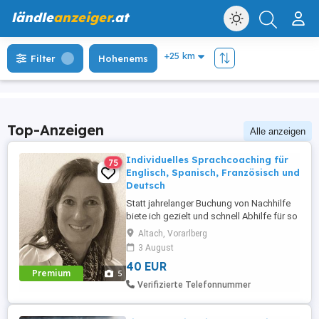
ländle
anzeiger
.at
Filter
Hohenems
Top-Anzeigen
Alle anzeigen
Individuelles Sprachcoaching für
75
Englisch, Spanisch, Französisch und
Deutsch
Statt jahrelanger Buchung von Nachhilfe
biete ich gezielt und schnell Abhilfe für so
ziemlich jedes sprachliche Problem
Altach, Vorarlberg
(Grammatik, Aussprache, Hör- und
3 August
Leseverständnis). Da ich mein
40 EUR
Sprachcoaching immer weiter
Premium
5
perfektioniert habe, profitieren meine
Verifizierte Telefonnummer
Schüler von schnellen Erfolgen. Außerdem
fertige ich ...