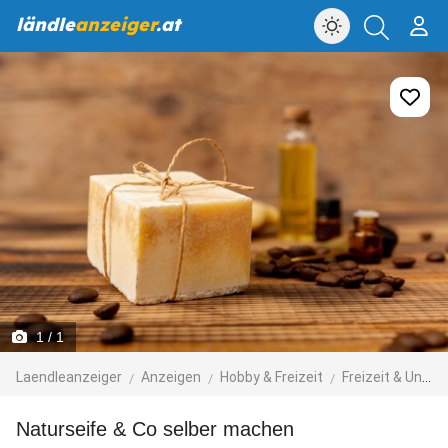
ländle
anzeiger
.at
1
/ 1
Laendleanzeiger
Anzeigen
Hobby & Freizeit
Freizeit & Unternehmungen
Naturseife & Co selber machen