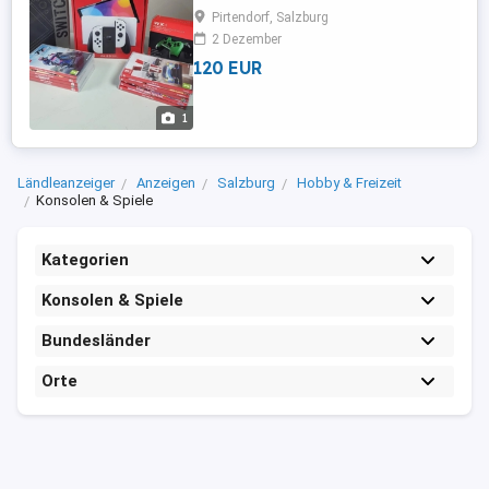
mehreren Spielen in einwandfreiem
Pirtendorf, Salzburg
Zustand
2 Dezember
120 EUR
1
Ländleanzeiger
Anzeigen
Salzburg
Hobby & Freizeit
Konsolen & Spiele
Kategorien
Konsolen & Spiele
Bundesländer
Orte