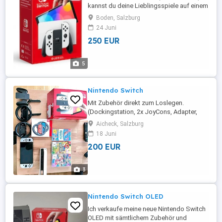
kannst du deine Lieblingsspiele auf einem
brillanten 7-Zoll-OLED-Bildschirm spielen
Boden, Salzburg
wann, wo und mit wem du willst. [1, 2, 3]
24 Juni
250 EUR
5
Nintendo Switch
Mit Zubehör direkt zum Loslegen.
(Dockingstation, 2x JoyCons, Adapter,
HDMI-Kabel). Nintendo Switch Konsole in
Aicheck, Salzburg
Grau mit oder ohne OVP bzw. mit oder
18 Juni
ohne Spiel. Nintendo Switch Konsole in
200 EUR
Rot Blau mit oder ohne OVP bzw.
3
Nintendo Switch OLED
Ich verkaufe meine neue Nintendo Switch
OLED mit sämtlichem Zubehör und