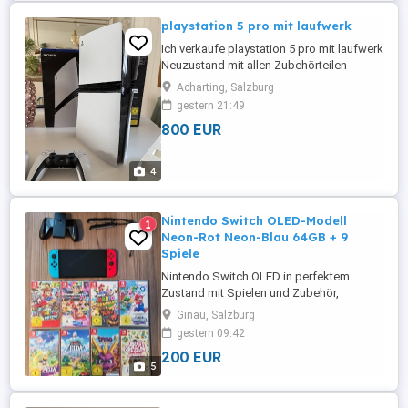
playstation 5 pro mit laufwerk
Ich verkaufe playstation 5 pro mit laufwerk
Neuzustand mit allen Zubehörteilen
Acharting, Salzburg
gestern 21:49
800 EUR
4
Nintendo Switch OLED-Modell
1
Neon-Rot Neon-Blau 64GB + 9
Spiele
Nintendo Switch OLED in perfektem
Zustand mit Spielen und Zubehör,
funktioniert einwandfrei
Ginau, Salzburg
gestern 09:42
200 EUR
5