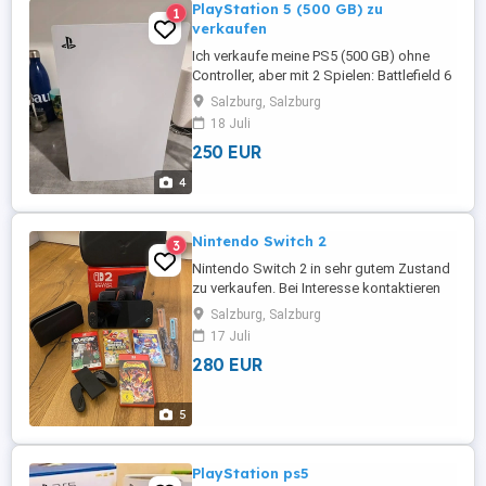
PlayStation 5 (500 GB) zu
1
verkaufen
Ich verkaufe meine PS5 (500 GB) ohne
Controller, aber mit 2 Spielen: Battlefield 6
und EA Sports FC 26.Standort: Salzburg,
Salzburg, Salzburg
Österreich Nur persönliche Abholung (kein
18 Juli
Versand)
250 EUR
4
Nintendo Switch 2
3
Nintendo Switch 2 in sehr gutem Zustand
zu verkaufen. Bei Interesse kontaktieren
Sie mich bitte.
Salzburg, Salzburg
17 Juli
280 EUR
5
PlayStation ps5