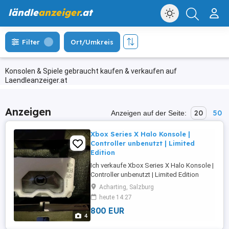
ländle
anzeiger
.at
Filter
Ort/Umkreis
Konsolen & Spiele gebraucht kaufen & verkaufen auf
Laendleanzeiger.at
Anzeigen
20
50
Anzeigen auf der Seite:
Xbox Series X Halo Konsole |
Controller unbenutzt | Limited
Edition
Ich verkaufe Xbox Series X Halo Konsole |
Controller unbenutzt | Limited Edition
Neuzustand mit allen Zubehörteilen
Acharting, Salzburg
heute 14:27
800 EUR
4