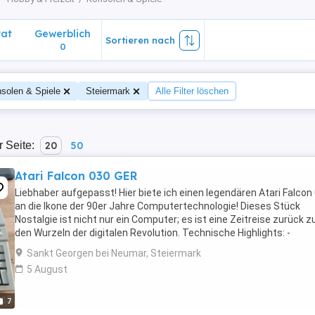
vat
Gewerblich
Sortieren nach
0
solen & Spiele
Steiermark
Alle Filter löschen
r Seite:
20
50
Atari Falcon 030 GER
Liebhaber aufgepasst! Hier biete ich einen legendären Atari Falcon
an die Ikone der 90er Jahre Computertechnologie! Dieses Stück
Nostalgie ist nicht nur ein Computer; es ist eine Zeitreise zurück z
den Wurzeln der digitalen Revolution. Technische Highlights: -
Prozessor: Motorola 68030 mit 16 ...
Sankt Georgen bei Neumar, Steiermark
5 August
7