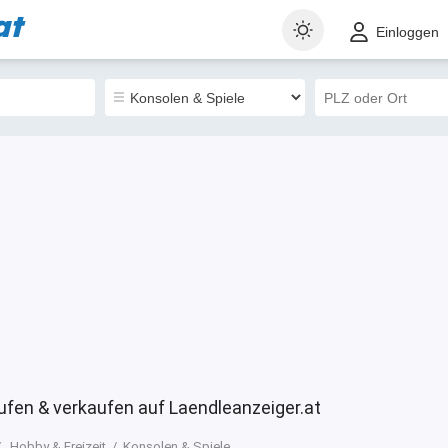
at
t
Gewerblich
Sortieren nach
Einloggen
0
ufen & verkaufen auf Laendleanzeiger.at
Hobby & Freizeit
Konsolen & Spiele