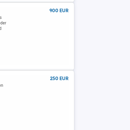
900 EUR
s
 der
d
250 EUR
en