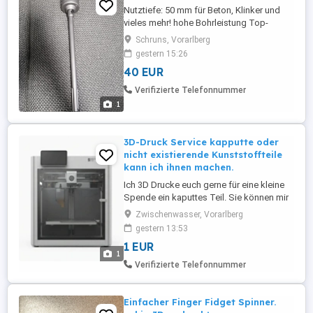
Nutztiefe: 50 mm für Beton, Klinker und
vieles mehr! hohe Bohrleistung Top-
Qualität Beschreibung Bohrkrone für
Schruns, Vorarlberg
Bohrhammer mit SDS Aufnahme: für
gestern 15:26
Beton, Mauerwerk, Naturstein, Klinker usw.
40 EUR
Eigenschaften/Vorteile: - hohe
Bohrleistung (Vortrieb) - hohe Stabilität -
Verifizierte Telefonnummer
Hartmetallzähne (Schneiden) - hohe ...
1
3D-Druck Service kapputte oder
nicht existierende Kunststoffteile
kann ich ihnen machen.
Ich 3D Drucke euch gerne für eine kleine
Spende ein kaputtes Teil. Sie können mir
auch ihre Stl oder 3mf Datei mir einfach
Zwischenwasser, Vorarlberg
zusenden die ich für sie ausdrucken soll.
gestern 13:53
Hier sind ein paar 3d Modelle Plattformen
1 EUR
wo sie vorbei schauen können.
1
makerworld.com, printables.com und
Verifizierte Telefonnummer
thingiverse.com.
Einfacher Finger Fidget Spinner.