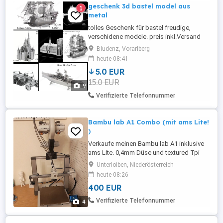
geschenk 3d bastel model aus
1
metal
tolles Geschenk für bastel freudige,
verschidene modele. preis inkl.Versand
Bludenz, Vorarlberg
heute 08:41
5.0 EUR
15.0 EUR
9
Verifizierte Telefonnummer
Bambu lab A1 Combo (mit ams Lite!
)
Verkaufe meinen Bambu lab A1 inklusive
ams Lite. 0,4mm Düse und textured Tpi
Druckplatte sind ebenfalls dabei. Etwa
Unterloiben, Niederösterreich
1000 Stunden Druckzeit aber gut gepflegt
heute 08:26
und funktioniert einwandfrei.
400 EUR
Verifizierte Telefonnummer
4