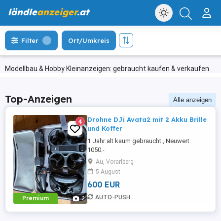
ländle
anzeiger
.at
Filter
Ort/Umkreis
Modellbau & Hobby Kleinanzeigen: gebraucht kaufen & verkaufen
Top-Anzeigen
Alle anzeigen
Drohne DJi Avata2 mit 2 Akku Brille
4
und Koffer
1 Jahr alt kaum gebraucht , Neuwert
1050.-
Au, Vorarlberg
5 August
600 EUR
AUTO-PUSH
Premium
2