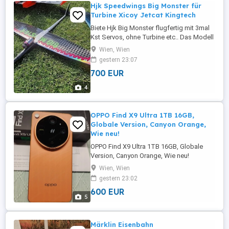
Hjk Speedwings Big Monster für
Turbine Xicoy Jetcat Kingtech
Biete Hjk Big Monster flugfertig mit 3mal
Kst Servos, ohne Turbine etc.. Das Modell
ist absturzfrei und hat auch sonst keine
Wien, Wien
Beschädigungen, geflogen wurde es mit
gestern 23:07
xicoy 95 Turbine. Absoluter Festpreis zzgl
700 EUR
Versand Sperrgut! oder aber Abholung
möglich Versand und Preis je nach
4
Standort. Fliegt absolut ...
OPPO Find X9 Ultra 1TB 16GB,
Globale Version, Canyon Orange,
Wie neu!
OPPO Find X9 Ultra 1TB 16GB, Globale
Version, Canyon Orange, Wie neu!
Wien, Wien
gestern 23:02
600 EUR
5
Märklin Eisenbahn