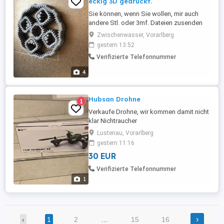
eckig 3D gedruckt.
Sie können, wenn Sie wollen, mir auch
andere Stl. oder 3mf. Dateien zusenden
und ich drucke sie dann für Sie aus.
Zwischenwasser, Vorarlberg
gestern 13:52
Verifizierte Telefonnummer
4
Hubsan Drohne
1
Verkaufe Drohne, wir kommen damit nicht
klar Nichtraucher
Lustenau, Vorarlberg
gestern 11:16
30 EUR
Verifizierte Telefonnummer
1
›
‹
1
2
…
15
16