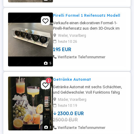
regulären Rennfahrzeuge und daher
besonders ...
Pirelli Formel 1 Reifensatz Modell
Verkaufe einen dekorativen Formel-1-
Pirelli-Reifensatz aus dem 3D-Druck im
ungefähren Maßstab 1:15. Die fünf Reifen
Weiler, Vorarlberg
sind in einem transparenten Acrylgehäuse
heute 10:26
präsentiert und mit den originalen
195 EUR
Mischungen der Saison 2022 beschriftet.
Enthalten sind: * Medium * Hard * Soft *
Verifizierte Telefonnummer
Intermediate * Wet Die ...
5
Getränke Automat
1
Getränke Automat mit sechs Schächten,
und Geldwechsler. Voll Funktions fähig
Mäder, Vorarlberg
heute 10:19
2300.0 EUR
2500.0 EUR
1
Verifizierte Telefonnummer