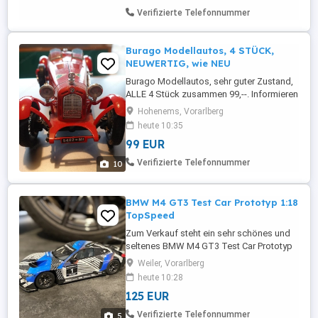
und mit Unterspannbahn gegen
Verifizierte Telefonnummer
Feuchtigkeit ...
Burago Modellautos, 4 STÜCK,
NEUWERTIG, wie NEU
Burago Modellautos, sehr guter Zustand,
ALLE 4 Stück zusammen 99,--. Informieren
Sie sich auf "Mehr von diesem Anbieter",
Hohenems, Vorarlberg
Danke..! (Es könnte was für Dich dabei
heute 10:35
sein !) Habe KEIN Whatsapp...!
99 EUR
Verifizierte Telefonnummer
10
BMW M4 GT3 Test Car Prototyp 1:18
TopSpeed
Zum Verkauf steht ein sehr schönes und
seltenes BMW M4 GT3 Test Car Prototyp
im Maßstab 1:18 von TopSpeed Models.
Weiler, Vorarlberg
Das Modell ist hochwertig verarbeitet und
heute 10:28
ein echtes Highlight für BMW- und
125 EUR
Motorsport-Sammler. Die Test-Car-
Version ist deutlich seltener als die
Verifizierte Telefonnummer
5