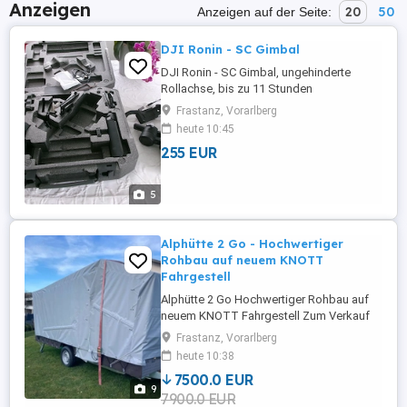
Anzeigen
20
50
Anzeigen auf der Seite:
DJI Ronin - SC Gimbal
DJI Ronin - SC Gimbal, ungehinderte
Rollachse, bis zu 11 Stunden
Akkulaufzeit, Einhandgimbal, NEU, mit -
Frastanz, Vorarlberg
Sony, Panasonic, Lumix, Nikon und Canan,
heute 10:45
...... kompatibel
255 EUR
5
Alphütte 2 Go - Hochwertiger
Rohbau auf neuem KNOTT
Fahrgestell
Alphütte 2 Go Hochwertiger Rohbau auf
neuem KNOTT Fahrgestell Zum Verkauf
steht meine handgefertigte Alphütte 2 Go,
Frastanz, Vorarlberg
- ein hochwertiger Rohbau mit viel
heute 10:38
vorhandenem Material zur Fertigstellung.
7500.0 EUR
Der Aufbau besteht aus 12 mm 3-
9
7900.0 EUR
Schichtplatten, gedämmt mit 30 mm Hanf