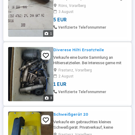
unter Ausschluss jeglicher
Röns, Vorarlberg
Gewährleistung"
3 August
5 EUR
Verifizierte Telefonnummer
1
Diverese Hilti Ersatzteile
Verkaufe eine bunte Sammlung an
Hiltiersatzteilen. Bei Interesse gerne mit
Preisvorschlag melden. Evtl. findet sich
Frastanz, Vorarlberg
was und für fragen stehe ich immer gerne
2 August
zur Verfügung.
1 EUR
Verifizierte Telefonnummer
3
Schweißgerät 20
Verkaufe ein gebrauchtes kleines
Schweißgerät. Privatverkauf, keine
Garantie oder Gewährleistung
Frastanz, Vorarlberg