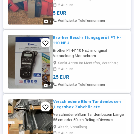
2 August
5 EUR
Verifizierte Telefonnummer
2
Brother Beschriftungsgerät PT H-
110 NEU
Brother PT-H110 NEU in original
Verpackung Monochrom
Beschriftungsgerät (für 3,5 bis 12 mm
Sankt Anton im Montafon, Vorarlberg
breite TZe-Schriftbänder, bis zu 20 mm
2 August
Sek. Druckgeschwindigkeit) | für 3,5 bis
25 EUR
12 mm breite TZe-Schriftbänder, bis zu 20
mm Sek. Druckgeschwindigkeit,
Verifizierte Telefonnummer
4
PTH110ZG1 Kaufpreis bei Amazon 39.--
Verschiedene Blum Tandemboxen
,Legrabox Zubehör etc
Verschiedene Blum Tandemboxen Länge
55 cm oder 50 cm Relinge Diverses
Zubehör Alles mögliche Alle Teile sind
Altach, Vorarlberg
gebraucht oder haben leichte
2 August