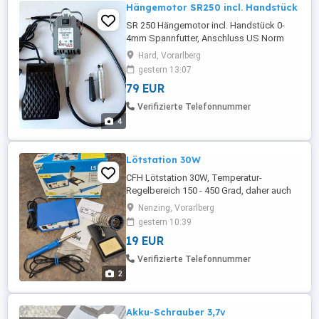
Hängemotor SR250 incl. Handstück
SR 250 Hängemotor incl. Handstück 0-
4mm Spannfutter, Anschluss US Norm
(damit passen auch andere Handstücke
Hard, Vorarlberg
mit dieser Anschlussnorm) 230V 50Hz 230
gestern 13:07
W 18.000 U min Impressum: Dreiling
79 EUR
Manfred Saentisweg 31 6971 Hard
Telefon: E-Mail: UID: ATU39526401
Verifizierte Telefonnummer
4
Lötstation 30W
CFH Lötstation 30W, Temperatur-
Regelbereich 150 - 450 Grad, daher auch
für bleifreie Lote geeignet. In gepflegtem,
Nenzing, Vorarlberg
sauberem Zustand. Aus tierfreiem
gestern 10:39
Nichtraucherhaushalt. Lieferumfang wie
19 EUR
abgebildet, incl. Bedienungsanleitung.
Kann gegen Ersatz der Portokosten 5
Verifizierte Telefonnummer
innerhalb Österreichs versendet werden.
2
Privatverkauf ...
Akku-Schrauber 3,7v