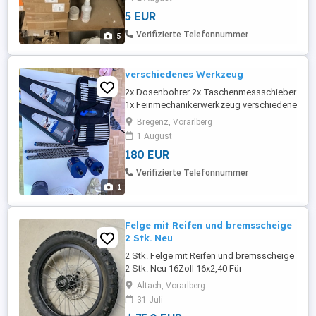
Lagerspuren Leichte Kratzer zum Teil Bin
5 EUR
gerade am Räumen meines Kellers und da
verkaufe ich noch die Reste Bitte einfach
Verifizierte Telefonnummer
5
anfragen dann kann ich schauen was ...
verschiedenes Werkzeug
2x Dosenbohrer 2x Taschenmessschieber
1x Feinmechanikerwerkzeug verschiedene
Bohrer Preis vhb
Bregenz, Vorarlberg
1 August
180 EUR
Verifizierte Telefonnummer
1
Felge mit Reifen und bremsscheige
2 Stk. Neu
2 Stk. Felge mit Reifen und bremsscheige
2 Stk. Neu 16Zoll 16x2,40 Für
Fahrradanhänger oder Roller
Altach, Vorarlberg
31 Juli