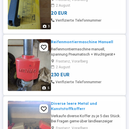
2 August
20 EUR
Verifizierte Telefonnummer
3
Reifenmontiermaschine Manuell
Reifenmontiermaschine manuell,
spannung Pneumatisch + Wuchtgerät+
Zubehör Bei Fragen gerne melden.
Frastanz, Vorarlberg
2 August
230 EUR
Verifizierte Telefonnummer
5
Diverse leere Metal und
Kunststoffkofferr
Verkaufe diverse Koffer zu je 5 das Stück.
Bei Fragen gerne über ländleanzeiger
melden.
Frastanz, Vorarlberg