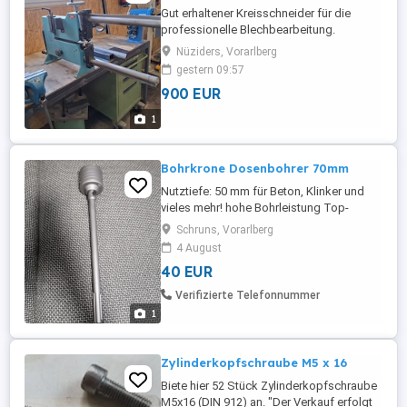
Gut erhaltener Kreisschneider für die
professionelle Blechbearbeitung.
Technisch einwandfrei und sofort
Nüziders, Vorarlberg
einsatzbereit. - mehr Information bitte per
gestern 09:57
Telefon.
900 EUR
1
Bohrkrone Dosenbohrer 70mm
Nutztiefe: 50 mm für Beton, Klinker und
vieles mehr! hohe Bohrleistung Top-
Qualität Beschreibung Bohrkrone für
Schruns, Vorarlberg
Bohrhammer mit SDS Aufnahme: für
4 August
Beton, Mauerwerk, Naturstein, Klinker usw.
40 EUR
Eigenschaften/Vorteile: - hohe
Bohrleistung (Vortrieb) - hohe Stabilität -
Verifizierte Telefonnummer
Hartmetallzähne (Schneiden) - hohe ...
1
Zylinderkopfschraube M5 x 16
Biete hier 52 Stück Zylinderkopfschraube
M5x16 (DIN 912) an. "Der Verkauf erfolgt