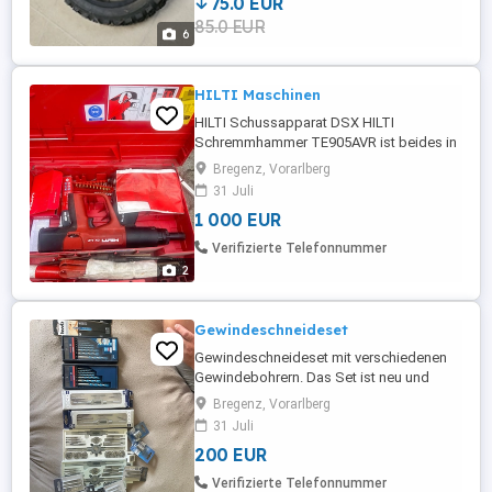
75.0 EUR
85.0 EUR
6
HILTI Maschinen
HILTI Schussapparat DSX HILTI
Schremmhammer TE905AVR ist beides in
einem guten Zustand mit sichtbaren
Bregenz, Vorarlberg
Gebrauchsspuren und wird auch so
31 Juli
verkauft Preis VHB
1 000 EUR
Verifizierte Telefonnummer
2
Gewindeschneideset
Gewindeschneideset mit verschiedenen
Gewindebohrern. Das Set ist neu und
wurde noch nie benutzt und ist auch noch
Bregenz, Vorarlberg
original verpackt. NP: 450
31 Juli
200 EUR
Verifizierte Telefonnummer