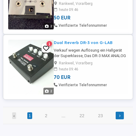
Fixpreis bei Abholung. Testen ist möglich,
Rankweil, Vorarlberg
solange der Verstärker noch nicht verkauft
heute 09:46
ist
50 EUR
Verifizierte Telefonnummer
2
Dual Reverb DR-3 von G-LAB
1
Verkauf wegen Auflösung ein Hallgerät
der Superklasse, Das DR-3 MAX ANALOG
ist eine Stompbox bei der mittels
Rankweil, Vorarlberg
Fußtaster 2 verschiedene Reverbs
heute 09:46
abgerufen werden können wie oben
70 EUR
abgebildet, Preis ist Fixpreis bei
Abholung. Testen ist möglich, solange der
Verifizierte Telefonnummer
Verstärker noch nicht verkauft ist
2
›
‹
1
2
…
22
23