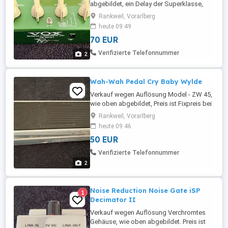
abgebildet, ein Delay der Superklasse,
made in Japan. Preis ist Fixpreis bei
Rankweil, Vorarlberg
Abholung. Testen ist möglich, solange der
heute 09:49
Verstärker noch nicht verkauft ist
70 EUR
Verifizierte Telefonnummer
2
Wah-Wah Pedal Cry Baby Wylde
Verkauf wegen Auflösung Model - ZW 45,
wie oben abgebildet, Preis ist Fixpreis bei
Abholung. Testen ist möglich, solange der
Rankweil, Vorarlberg
Verstärker noch nicht verkauft ist
heute 09:46
50 EUR
Verifizierte Telefonnummer
2
Noise Reduction Noise Gate iSP
1
Decimator II
Verkauf wegen Auflösung Verchromtes
Gehäuse, wie oben abgebildet. Preis ist