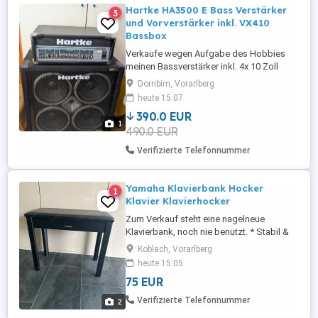
Hartke HA3500 E Bass Verstärker
3
und Vorverstärker inkl. VX410
Bassbox
Verkaufe wegen Aufgabe des Hobbies
meinen Bassverstärker inkl. 4x 10 Zoll
Bassbox Zu Hartke muss man nicht viel
Dornbirn, Vorarlberg
sagen. Absolut geiler Verstärker mit edlem
heute 15:07
Klang. Kann in Dornbirn gerne getestet
390.0 EUR
werden. Suchbegriffe E-Bass, Verstärker,
1
490.0 EUR
Röhren Verstärker, Vorverstärker, Bassbox
Verifizierte Telefonnummer
Yamaha Klavierbank Hocker
1
Klavier Klavierhocker
Zum Verkauf steht eine nagelneue
Klavierbank, noch nie benutzt. * Stabil &
hochwertig verarbeitet ideal für Klavier
Koblach, Vorarlberg
oder E-Piano * Bequeme Sitzfläche für
heute 15:05
längeres Spielen * Klassisches, elegantes
75 EUR
Design in Schwarz (zeitlos & passend zu
jedem Instrument) Perfekt für Einsteiger,
Verifizierte Telefonnummer
2
Hobbymusiker oder ...