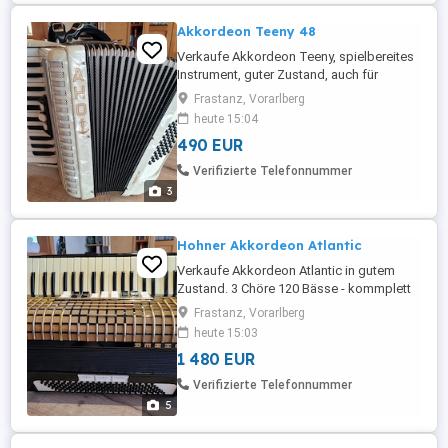
Akkordeon Teeny 48
Verkaufe Akkordeon Teeny, spielbereites
Instrument, guter Zustand, auch für
Schüler geeignet. 2 Chöre - 48 Bässe. Mit
Frastanz, Vorarlberg
Rucksack. Kein Versand !
heute 15:04
490 EUR
Verifizierte Telefonnummer
3
Hohner Akkordeon Atlantic
Verkaufe Akkordeon Atlantic in gutem
Zustand. 3 Chöre 120 Bässe - kommplett
überholt. Schultergurten und Tasche neu !
Frastanz, Vorarlberg
Das Instrument wiegt 9,4Kg. Kein Versand
heute 15:03
!!
1 480 EUR
Verifizierte Telefonnummer
5