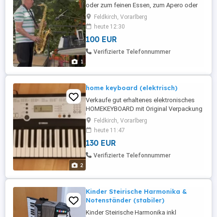
oder zum feinen Essen, zum Apero oder
Tanz. Feiner abwechslungsreicher Sound
Feldkirch, Vorarlberg
mit Keyboard, Saxophon, Klarinette,
heute 12:30
Gitarre und viel Gesang. Deine Gäste
100 EUR
werden begeistert sein !
Verifizierte Telefonnummer
1
home keyboard (elektrisch)
Verkaufe gut erhaltenes elektronisches
HOMEKEYBOARD mit Original Verpackung
Testung vor Ort möglich wenn gewünscht
Feldkirch, Vorarlberg
heute 11:47
130 EUR
Verifizierte Telefonnummer
2
Kinder Steirische Harmonika &
Notenständer (stabiler)
Kinder Steirische Harmonika inkl