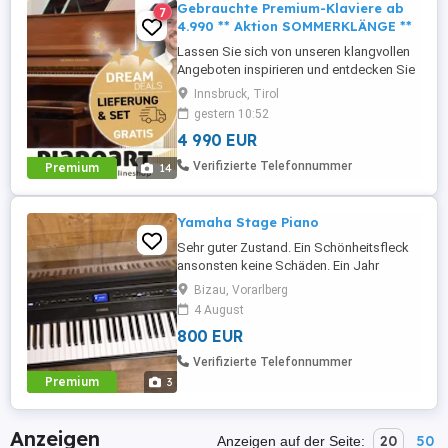
Gebrauchte Premium-Klaviere ab
7
4.990 ** Aktion SOMMERKLÄNGE **
Lassen Sie sich von unseren klangvollen
Angeboten inspirieren und entdecken Sie
Tirols einzigartige Klavier-Vielfalt in
Innsbruck, Tirol
unserem Klavierhaus & Onlineshop *****
gestern 10:52
***** Vom günstigen Einsteiger-Piano bis
4 990 EUR
zum hochwertigsten Premium-Instrument.
Für junge Einsteiger-Familien bis hin zum
Verifizierte Telefonnummer
Premium
14
verwöhntesten ...
Yamaha Stage Piano
Sehr guter Zustand. Ein Schönheitsfleck
ansonsten keine Schäden. Ein Jahr
benutzt. Yamaha Stage Piano Mit Kabel
Bizau, Vorarlberg
Gerne SMS oder Anruf
4 August
800 EUR
Verifizierte Telefonnummer
Premium
3
Anzeigen
20
50
Anzeigen auf der Seite: