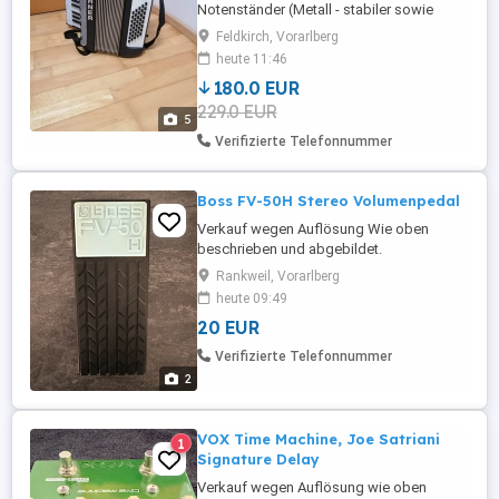
Notenständer (Metall - stabiler sowie
höhenverstellbar) Siehe Fotos Kaum in
Feldkirch, Vorarlberg
Verwendung
heute 11:46
180.0 EUR
229.0 EUR
5
Verifizierte Telefonnummer
Boss FV-50H Stereo Volumenpedal
Verkauf wegen Auflösung Wie oben
beschrieben und abgebildet.
Angegebener Preis ist Fixpreis bei
Rankweil, Vorarlberg
Abholung
heute 09:49
20 EUR
Verifizierte Telefonnummer
2
VOX Time Machine, Joe Satriani
1
Signature Delay
Verkauf wegen Auflösung wie oben