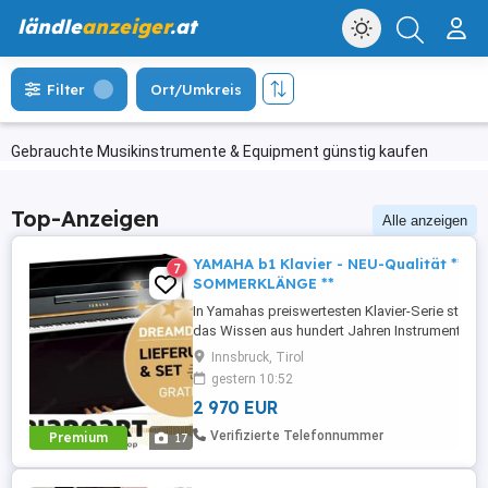
ländle
anzeiger
.at
Filter
Ort/Umkreis
Gebrauchte Musikinstrumente & Equipment günstig kaufen
Top-Anzeigen
Alle anzeigen
YAMAHA b1 Klavier - NEU-Qualität ** Ak
7
SOMMERKLÄNGE **
In Yamahas preiswertesten Klavier-Serie steck
das Wissen aus hundert Jahren Instrumentenbau
Erfahrungsstufen schätzen den bekannten rein
Innsbruck, Tirol
und die leicht zu spielende Tastatur der b-Serie
gestern 10:52
_____________________________________________
2 970 EUR
...
Verifizierte Telefonnummer
Premium
17