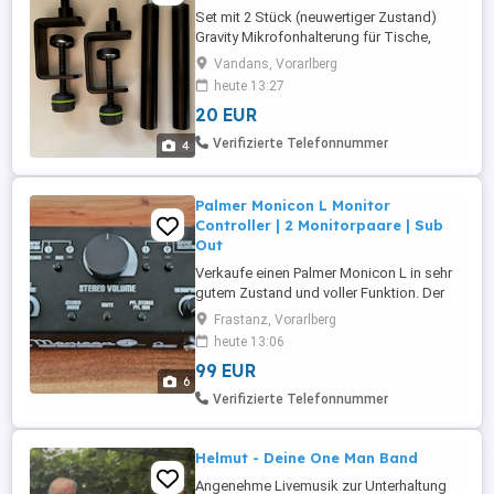
Set mit 2 Stück (neuwertiger Zustand)
Gravity Mikrofonhalterung für Tische,
Pulte etc. 3 8" Gewinde Stellschraube mit
Vandans, Vorarlberg
Kunststoffkappe Stahl mit schwarzer
heute 13:27
Pulverbeschichtung Für Plattenstärken bis
20 EUR
zu 45 mm Zusätzlich 2 Stk. robuste
Stahlverlängerung mit 3 8" Gewinde, 100
Verifizierte Telefonnummer
4
mm Verbessern Sie Ihr Mikrofon-Setup ...
Palmer Monicon L Monitor
Controller | 2 Monitorpaare | Sub
Out
Verkaufe einen Palmer Monicon L in sehr
gutem Zustand und voller Funktion. Der
Monicon L wurde im Homestudio
Frastanz, Vorarlberg
hauptsächlich zum Umschalten zwischen
heute 13:06
zwei verschiedenen Monitorpaaren
99 EUR
genutzt. Durch den direkten A B-Vergleich
6
lässt sich ein Mix schnell und objektiv
Verifizierte Telefonnummer
beurteilen, ohne dass durch Umstecken
oder ...
Helmut - Deine One Man Band
Angenehme Livemusik zur Unterhaltung