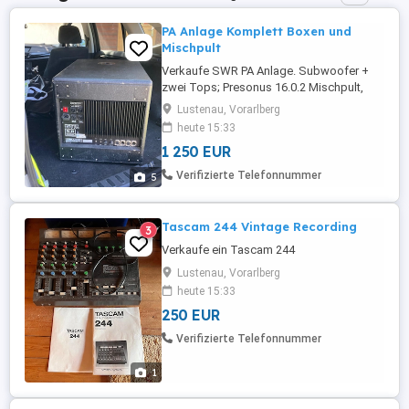
PA Anlage Komplett Boxen und
Mischpult
Verkaufe SWR PA Anlage. Subwoofer +
zwei Tops; Presonus 16.0.2 Mischpult,
Lustenau, Vorarlberg
heute 15:33
1 250 EUR
Verifizierte Telefonnummer
5
Tascam 244 Vintage Recording
3
Verkaufe ein Tascam 244
Lustenau, Vorarlberg
heute 15:33
250 EUR
Verifizierte Telefonnummer
1