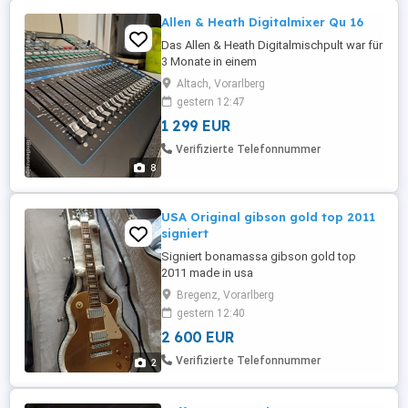
Allen & Heath Digitalmixer Qu 16
Das Allen & Heath Digitalmischpult war für
3 Monate in einem
Nichtraucherproberaum im Einsatz. Dann
Altach, Vorarlberg
hat sich die Band aufgelöst. Für eine
gestern 12:47
Junge Band ein Mixer, mit dem man
1 299 EUR
gestellt ist. Mit dabei ist das passende
Case sowie die originale
Verifizierte Telefonnummer
Mischpultleuchte. Das Mischpult ist
8
technisch und optisch in ...
USA Original gibson gold top 2011
signiert
Signiert bonamassa gibson gold top
2011 made in usa
Bregenz, Vorarlberg
gestern 12:40
2 600 EUR
Verifizierte Telefonnummer
2