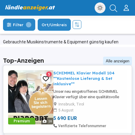
ländle
anzeiger
.at
Filter
Ort/Umkreis
Gebrauchte Musikinstrumente & Equipment günstig kaufen
Top-Anzeigen
Alle anzeigen
SCHIMMEL Klavier Modell 104
5
**Kostenlose Lieferung & Set
inklusive**
Unser neu eingetroffenes SCHIMMEL
Klavier verfügt über eine qualitätsvolle
Renner Mechanik und verzaubert mit
Innsbruck, Tirol
seinem schönen Klang und
5 August
eindrucksvollen Spielart. Technisch und
5 690 EUR
optisch ist dieses Instrument in einem
Premium
16
ausgezeichneten Zustand. SCHIMMEL
Verifizierte Telefonnummer
Mod. 104 Made in Germany Schwarz
Hochglanz Höhe ...