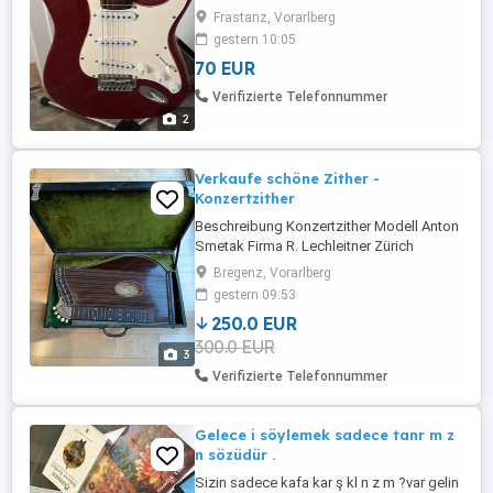
Frastanz, Vorarlberg
gestern 10:05
70 EUR
Verifizierte Telefonnummer
2
Verkaufe schöne Zither -
Konzertzither
Beschreibung Konzertzither Modell Anton
Smetak Firma R. Lechleitner Zürich
Schweizer Spezialgeschäft der
Bregenz, Vorarlberg
Zitherbranche. Die Zither ist in einem sehr
gestern 09:53
guten, gepflegten Zustsnd!
250.0 EUR
300.0 EUR
3
Verifizierte Telefonnummer
Gelece i söylemek sadece tanr m z
n sözüdür .
Sizin sadece kafa kar ş kl n z m ?var gelin