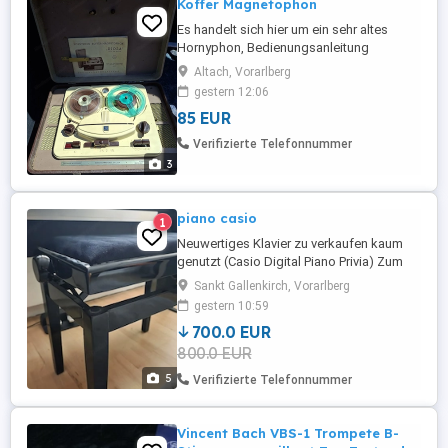
Koffer Magnetophon
Es handelt sich hier um ein sehr altes
Hornyphon, Bedienungsanleitung
vorhanden. Es ist reparaturbedürftig.
Altach, Vorarlberg
Jemand der sich auskennt, bringt es
gestern 12:06
sicher zum laufen. Momentan macht es
85 EUR
nur "Geräusche".
Verifizierte Telefonnummer
3
piano casio
1
Neuwertiges Klavier zu verkaufen kaum
genutzt (Casio Digital Piano Privia) Zum
Verkauf steht ein vor drei Jahren
Sankt Gallenkirch, Vorarlberg
gekauftes Casio Digital Piano Privia in
gestern 10:59
absolut neuwertigem Zustand. Es wurde
700.0 EUR
insgesamt nur etwa 7 Stunden gespielt
800.0 EUR
und stand seitdem geschützt im
Wohnraum. Die sehr angenehmen,
5
Verifizierte Telefonnummer
dynamischen ...
Vincent Bach VBS-1 Trompete B-