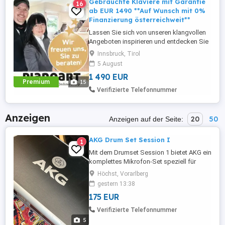
Gebrauchte Klaviere mit Garantie
16
ab EUR 1490 **Auf Wunsch mit 0%
Finanzierung österreichweit**
Lassen Sie sich von unseren klangvollen
Angeboten inspirieren und entdecken Sie
Tirols einzigartige Klavier-Vielfalt in
Innsbruck, Tirol
unserem Klavierhaus & Onlineshop *****
5 August
***** Vom günstigen Einsteiger-Piano bis
1 490 EUR
zum hochwertigsten Premium-Instrument.
Premium
15
Für junge Einsteiger-Familien bis hin zum
Verifizierte Telefonnummer
verwöhntesten ...
Anzeigen
20
50
Anzeigen auf der Seite:
AKG Drum Set Session I
1
Mit dem Drumset Session 1 bietet AKG ein
komplettes Mikrofon-Set speziell für
Schlagzeuger. Es enthält sieben
Höchst, Vorarlberg
Mikrofone die perfekt auf die einzelnen
gestern 13:38
Bestandteile eines Drumset abgestimmt
175 EUR
wurden. Dieses Set eignet sich
gleichermaßen für Bühne, Proberaum und
Verifizierte Telefonnummer
Studioaufnahmen. Alle enthaltenen
5
Mikrofone ...