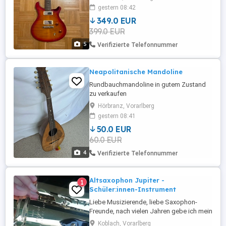
gestern 08:42
349.0 EUR
399.0 EUR
5
Verifizierte Telefonnummer
Neapolitanische Mandoline
Rundbauchmandoline in gutem Zustand
zu verkaufen
Hörbranz, Vorarlberg
gestern 08:41
50.0 EUR
60.0 EUR
4
Verifizierte Telefonnummer
Altsaxophon Jupiter -
1
Schüler:innen-Instrument
Liebe Musizierende, liebe Saxophon-
Freunde, nach vielen Jahren gebe ich mein
Altsax der Marke Jupiter ab, es ist
Koblach, Vorarlberg