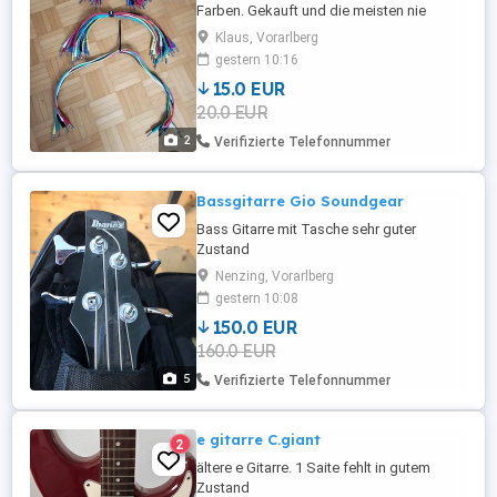
Farben. Gekauft und die meisten nie
benutzt. 45x 22cm 16x 50cm 5x 80cm
Klaus, Vorarlberg
gemessen reine Kabellänge ohne Stecker
gestern 10:16
15.0 EUR
20.0 EUR
2
Verifizierte Telefonnummer
Bassgitarre Gio Soundgear
Bass Gitarre mit Tasche sehr guter
Zustand
Nenzing, Vorarlberg
gestern 10:08
150.0 EUR
160.0 EUR
5
Verifizierte Telefonnummer
e gitarre C.giant
2
ältere e Gitarre. 1 Saite fehlt in gutem
Zustand