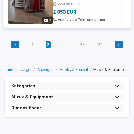
gestimmt und ist in einem sehr guten
gestern 06:32
zustand. Das Instrument wurde sehr
2 850 EUR
wenig gespielt und wird Umstände halber
Verkauft.
Verifizierte Telefonnummer
4
‹
›
1
2
…
23
24
Ländleanzeiger
Anzeigen
Hobby & Freizeit
Musik & Equipment
Kategorien
Musik & Equipment
Bundesländer