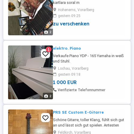
kartlara soral m
Hohenems, Vorarlberg
gestern 09:25
zu verschenken
2
elektro. Piano
1
Verkaufe Piano YDP - 165 Yamaha in weiß
und Stuhl.
Lochau, Vorarlberg
gestern 09:18
1 000 EUR
Verifizierte Telefonnummer
2
PRS SE Custom E-Gitarre
Schöne Gitarre, toller Klang, fühlt sich gut
an und lässt sich gut spielen. Antesten
und Abholung in Feldkirch möglich.
Feldkirch, Vorarlberg