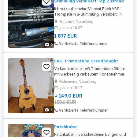
Stimmung versilbert Top Zustand
Ich verkaufe meine Vincent Bach VBS-1
Trompete in B-Stimmung, versilbert, in
sehr gutem Zustand, da sie nur wenig
Frastanz, Vorarlberg
gespielt wurde. BJ 2013 Die Trompete ist
gestern 10:37
technisch und optisch einwandfrei und
1 877 EUR
eignet sich ideal für ambitionierte
Anfänger bis Fortgeschrittene.
Verifizierte Telefonnummer
6
Ausgestattet mit Monel-Ventilen für ein ...
LAG Tramontane Dreadnought
Verkaufe meine LAG Tramontane Gitarre
mit werkseitig verbautem Tonabnehmer.
Es war meine erste Gitarre und gerade als
Hohenems, Vorarlberg
Anfänger bekommt man bei LAG viel
gestern 10:17
Gitarre für nicht ganz so viel Geld. Sie hat
149.0 EUR
dementsprechend Gebrauchsspuren,
150.0 EUR
deshalb auch der sehr attraktive Preis. Die
Stimmmechaniken sind nicht ...
5
Verifizierte Telefonnummer
Patchkabel
Patchkabel in verschiedenen Längen und