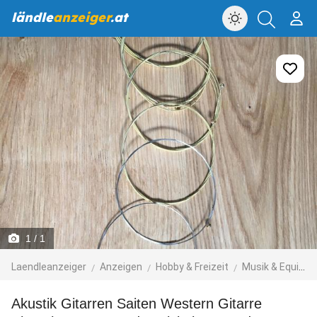
ländle
anzeiger
.at
1
/ 1
Laendleanzeiger
Anzeigen
Hobby & Freizeit
Musik & Equipment
Akustik Gitarren Saiten Western Gitarre